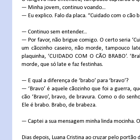
— Minha jovem, continuo voando...
— Eu explico. Falo da placa. “Cuidado com o cão br
— Continuo sem entender...
— Por favor, não brigue comigo. O certo seria ‘C
um cãozinho caseiro, não morde, tampouco late,
plaquinha, ‘CUIDADO COM O CÃO BRABO’. ‘Brabo’
morde, que só late e faz festinhas.
— E qual a diferença de ‘brabo’ para ‘bravo’?
— ‘Bravo’ é aquele cãozinho que foi a guerra, qu
cão ‘Bravo’, bravo, de bravura. Como o do senhor
Ele é brabo. Brabo, de brabeza.
— Captei a sua mensagem minha linda mocinha. Ob
Dias depois, Luana Cristina ao cruzar pelo portã