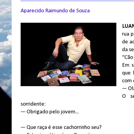
Aparecido Raimundo de Souza
LUAN
rua 
de a
da se
“Cão 
Em s
que 
com e
— Ol
O se
sorridente:
— Obrigado pelo jovem...
— Que raça é esse cachorrinho seu?