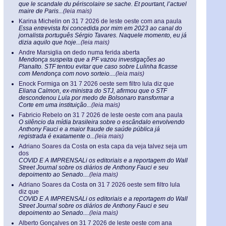
que le scandale du périscolaire se sache. Et pourtant, l’actuel
maire de Paris...
(leia mais)
Karina Michelin
on
31 7 2026 de leste oeste com ana paula
Essa entrevista foi concedida por mim em 2023 ao canal do
jornalista português Sérgio Tavares. Naquele momento, eu já
dizia aquilo que hoje...
(leia mais)
Andre Marsiglia
on
dedo numa ferida aberta
Mendonça suspeita que a PF vazou investigações ao
Planalto. STF tentou evitar que caso sobre Lulinha ficasse
com Mendonça com novo sorteio....
(leia mais)
Enock Formiga
on
31 7 2026 oeste sem filtro lula diz que
Eliana Calmon, ex-ministra do STJ, afirmou que o STF
descondenou Lula por medo de Bolsonaro transformar a
Corte em uma instituição...
(leia mais)
Fabricio Rebelo
on
31 7 2026 de leste oeste com ana paula
O silêncio da mídia brasileira sobre o escândalo envolvendo
Anthony Fauci e a maior fraude de saúde pública já
registrada é exatamente o...
(leia mais)
Adriano Soares da Costa
on
esta capa da veja talvez seja um
dos
COVID E A IMPRENSALi os editoriais e a reportagem do Wall
Street Journal sobre os diários de Anthony Fauci e seu
depoimento ao Senado....
(leia mais)
Adriano Soares da Costa
on
31 7 2026 oeste sem filtro lula
diz que
COVID E A IMPRENSALi os editoriais e a reportagem do Wall
Street Journal sobre os diários de Anthony Fauci e seu
depoimento ao Senado....
(leia mais)
Alberto Gonçalves
on
31 7 2026 de leste oeste com ana