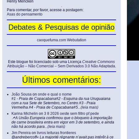
Henry Mencken
.
Para comentar, por favor, acesse a postagem:
Asas do pensamento
Debates & Pesquisas de opinião
caoquefuma.com Webutation
Este blogue foi licenciado sob uma Licença
Creative Commons
Atribuição – Não Comercial – Sem Derivados 3.0 Não Adaptada
.
Últimos comentários:
João Sousa
on
onde e qual o nome
#1 - Praia de Copacabana#2 - Esquina da rua Uruguaiana
com a rua Sete de Setembro, no Centro.#3 - Praia
Vermelha.#4 - Praia de Copacabana#5...
(leia mais)
Karina Michelin
on
3 8 2026 oeste sem filtro pf pede
📌A União Europeia confirmou que o bloqueio à importação
de carne brasileira entra em vigor em 3 de setembro, e ainda
não há acordo para...
(leia mais)
Jim Pereira
on
livros leituras frontieres
@andrebercoff« La majorité régnante n’avait pas intérêt à ce