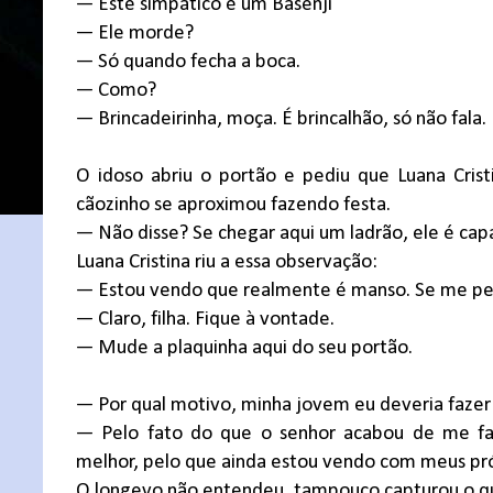
— Este simpático é um Basenji
— Ele morde?
— Só quando fecha a boca.
— Como?
— Brincadeirinha, moça. É brincalhão, só não fala. 
O idoso abriu o portão e pediu que Luana Cris
cãozinho se aproximou fazendo festa.
— Não disse? Se chegar aqui um ladrão, ele é capaz
Luana Cristina riu a essa observação:
— Estou vendo que realmente é manso. Se me per
— Claro, filha. Fique à vontade.
— Mude a plaquinha aqui do seu portão.
— Por qual motivo, minha jovem eu deveria fazer 
— Pelo fato do que o senhor acabou de me fal
melhor, pelo que ainda estou vendo com meus pró
O longevo não entendeu, tampouco capturou o que