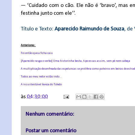
— ‘Cuidado com o cão. Ele não é ‘bravo’, mas em
festinha junto com ele’’.
Título e Texto:
Aparecido Raimundo de Souza
, de
Anteriores:
Foi então que a ficha caiu
[Aparecido rasga o verbo] Uma historinha besta, tipo essas assim, sem pé nem cabeça
A multiplicação desenfreada das espeluncas se prolifera como puteiros em beiras de estra
Todos ao meu redor estão indo...
A insustentável leveza do Toledo
às
04:30:00
Nenhum comentário:
Postar um comentário