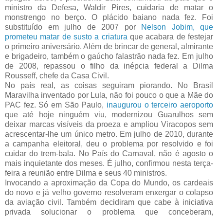
ministro da Defesa, Waldir Pires, cuidaria de matar o
monstrengo no berço. O plácido baiano nada fez. Foi
substituído em julho de 2007 por
Nelson Jobim, que
prometeu matar de susto a criatura
que acabara de festejar
o primeiro aniversário. Além de brincar de general, almirante
e brigadeiro, também o gaúcho falastrão nada fez. Em julho
de 2008, repassou o filho da inépcia federal a Dilma
Rousseff, chefe da Casa Civil.
No país real, as coisas seguiram piorando. No Brasil
Maravilha inventado por Lula, não foi pouco o que a Mãe do
PAC fez. Só em São Paulo,
inaugurou o terceiro aeroporto
que até hoje ninguém viu, modernizou Guarulhos sem
deixar marcas visíveis da proeza e ampliou Viracopos sem
acrescentar-lhe um único metro. Em julho de 2010, durante
a campanha eleitoral, deu o problema por resolvido e foi
cuidar do trem-bala. No País do Carnaval, não é agosto o
mais inquietante dos meses. É julho, confirmou nesta terça-
feira a reunião entre Dilma e seus 40 ministros.
Invocando a aproximação da Copa do Mundo, os cardeais
do novo e já velho governo resolveram enxergar o colapso
da aviação civil. Também decidiram que cabe à iniciativa
privada solucionar o problema que conceberam,