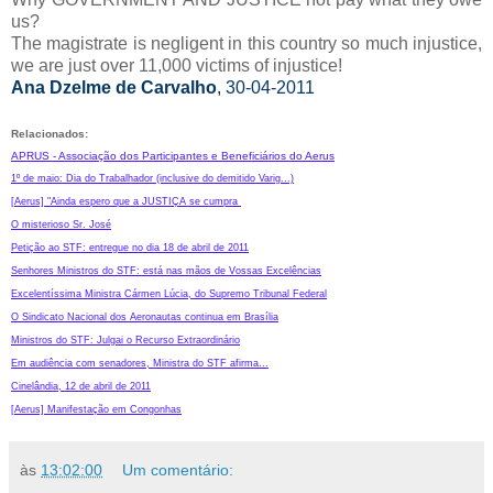
us?
The magistrate is negligent in this country so much injustice,
we are just over 11,000 victims of injustice!
Ana Dzelme de Carvalho
, 30-04-2011
Relacionados:
APRUS - Associação dos Participantes e Beneficiários do Aerus
1º de maio: Dia do Trabalhador (inclusive do demitido Varig...)
[Aerus] "Ainda espero que a JUSTIÇA se cumpra
O misterioso Sr. José
Petição ao STF: entregue no dia 18 de abril de 2011
Senhores Ministros do STF: está nas mãos de Vossas Excelências
Excelentíssima Ministra Cármen Lúcia, do Supremo Tribunal Federal
O Sindicato Nacional dos Aeronautas continua em Brasília
Ministros do STF: Julgai o Recurso Extraordinário
Em audiência com senadores, Ministra do STF afirma...
Cinelândia, 12 de abril de 2011
[Aerus] Manifestação em Congonhas
às
13:02:00
Um comentário: