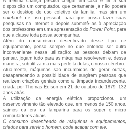
A mesma criança precisa chegar em casa e ter à sua
disposição um computador, que certamente já não poderá
ser o desktop de uso coletivo da família, mas sim um
notebook
de uso pessoal, para que possa fazer suas
pesquisas na internet e depois submetê-las à apreciação
dos professores em uma apresentação do
Power Point
, para
que a classe toda possa acompanhar.
Além do consumismo desenfreado desse tipo de
equipamento, penso sempre no que entendo ser outro
inconveniente nessa utilização: as pessoas deixam de
pensar, jogam tudo para as máquinas resolverem e, dessa
maneira, subutilizam a mais perfeita delas, o nosso cérebro.
Atualmente, máquinas são incumbidas de gerar outras,
desaparecendo a possibilidade de surgirem pessoas que
realizem criações geniais como a lâmpada incandescente,
criada por Thomas Edison em 21 de outubro de 1879, 132
anos atrás.
A utilização da energia elétrica proporcionou um
desenvolvimento tão elevado que, em menos de 150 anos,
saímos da era da lamparina para os super e micro
computadores atuais.
O consumo desenfreado de máquinas e equipamentos,
criados para servir o homem, pode acabar com ele.