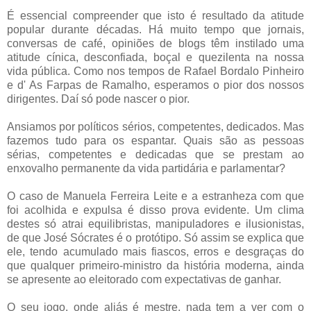
É essencial compreender que isto é resultado da atitude
popular durante décadas. Há muito tempo que jornais,
conversas de café, opiniões de blogs têm instilado uma
atitude cínica, desconfiada, boçal e quezilenta na nossa
vida pública. Como nos tempos de Rafael Bordalo Pinheiro
e d' As Farpas de Ramalho, esperamos o pior dos nossos
dirigentes. Daí só pode nascer o pior.
Ansiamos por políticos sérios, competentes, dedicados. Mas
fazemos tudo para os espantar. Quais são as pessoas
sérias, competentes e dedicadas que se prestam ao
enxovalho permanente da vida partidária e parlamentar?
O caso de Manuela Ferreira Leite e a estranheza com que
foi acolhida e expulsa é disso prova evidente. Um clima
destes só atrai equilibristas, manipuladores e ilusionistas,
de que José Sócrates é o protótipo. Só assim se explica que
ele, tendo acumulado mais fiascos, erros e desgraças do
que qualquer primeiro-ministro da história moderna, ainda
se apresente ao eleitorado com expectativas de ganhar.
O seu jogo, onde aliás é mestre, nada tem a ver com o