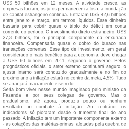
US$ 50 bilhões em 12 meses. A atividade cresce, as
empresas lucram, os juros permanecem altos e a inundação
de capital estrangeiro continua. Entraram US$ 42,6 bilhões
entre janeiro e março, em termos líquidos. Esse dinheiro
bastaria para cobrir quase o triplo do déficit em conta
corrente do período. O investimento direto estrangeiro, US$
27,3 bilhões, foi o principal componente da enxurrada
financeira. Compensaria quase o dobro do buraco nas
transações correntes. Esse tipo de investimento, em geral
considerado o mais benéfico para a economia, deve chegar
a US$ 60 bilhões em 2011, segundo o governo. Pelos
prognósticos oficiais, o setor externo continuará seguro, o
ajuste interno será conduzido gradualmente e no fim do
próximo ano a inflação estará no centro da meta, 4,5%. Tudo
se arranjará maciamente e sem dor.
Seria bom viver nesse mundo imaginado pelo ministro da
Fazenda e por seus colegas de governo. Mas o
gradualismo, até agora, produziu pouco ou nenhum
resultado no combate à inflação. Ao contrário: os
indicadores só pioraram desde o trimestre final do ano
passado. A inflação tem um importante componente externo
- as cotações das matérias-primas, afetadas pela quebra de