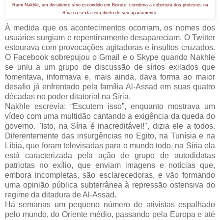
Rami Nakhle, um dissidente sírio escondido em Beirute, coordena a cobertura dos protestos na
Síria na sexta-feira direto de seu apartamento.
À medida que os acontecimentos ocorriam, os nomes dos
usuários surgiam e repentinamente desapareciam. O Twitter
estourava com provocações agitadoras e insultos cruzados.
O Facebook sobrepujou o Gmail e o Skype quando Nakhle
se uniu a um grupo de discussão de sírios exilados que
fomentava, informava e, mais ainda, dava forma ao maior
desafio já enfrentado pela família Al-Assad em suas quatro
décadas no poder ditatorial na Síria.
Nakhle escrevia: “Escutem isso”, enquanto mostrava um
vídeo com uma multidão cantando a exigência da queda do
governo. "Isto, na Síria é inacreditável!", dizia ele a todos.
Diferentemente das insurgências no Egito, na Tunísia e na
Líbia, que foram televisadas para o mundo todo, na Síria ela
está caracterizada pela ação de grupo de autodidatas
patriotas no exílio, que enviam imagens e notícias que,
embora incompletas, são esclarecedoras, e vão formando
uma opinião pública subterrânea à repressão ostensiva do
regime da ditadura de Al-Assad.
Há semanas um pequeno número de ativistas espalhado
pelo mundo, do Oriente médio, passando pela Europa e até