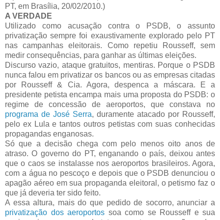
PT, em Brasília, 20/02/2010.)
A VERDADE
Utilizado como acusação contra o PSDB, o assunto
privatização sempre foi exaustivamente explorado pelo PT
nas campanhas eleitorais. Como repetiu Rousseff, sem
medir consequências, para ganhar as últimas eleições.
Discurso vazio, ataque gratuitos, mentiras. Porque o PSDB
nunca falou em privatizar os bancos ou as empresas citadas
por Rousseff & Cia. Agora, despenca a máscara. E a
presidente petista encampa mais uma proposta do PSDB: o
regime de concessão de aeroportos, que constava no
programa de José Serra
, duramente atacado por Rousseff,
pelo ex Lula e tantos outros petistas com suas conhecidas
propagandas enganosas.
Só que a decisão chega com pelo menos oito anos de
atraso. O governo do PT, enganando o país, deixou antes
que o caos se instalasse nos aeroportos brasileiros. Agora,
com a água no pescoço e depois que o PSDB denunciou o
apagão aéreo em sua propaganda eleitoral, o petismo faz o
que já deveria ter sido feito.
A essa altura, mais do que pedido de socorro, anunciar a
privatização dos aeroportos
soa como se Rousseff e sua