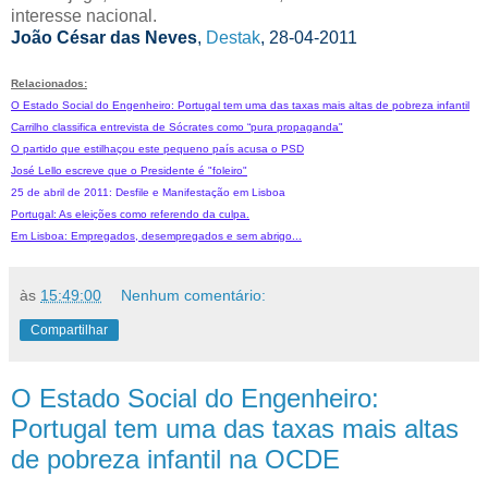
interesse nacional.
João César das Neves
,
Destak
, 28-04-2011
Relacionados:
O Estado Social do Engenheiro: Portugal tem uma das taxas mais altas de pobreza infantil
Carrilho classifica entrevista de Sócrates como “pura propaganda"
O partido que estilhaçou este pequeno país acusa o PSD
José Lello escreve que o Presidente é "foleiro"
25 de abril de 2011: Desfile e Manifestação em Lisboa
Portugal: As eleições como referendo da culpa.
Em Lisboa: Empregados, desempregados e sem abrigo...
às
15:49:00
Nenhum comentário:
Compartilhar
O Estado Social do Engenheiro:
Portugal tem uma das taxas mais altas
de pobreza infantil na OCDE