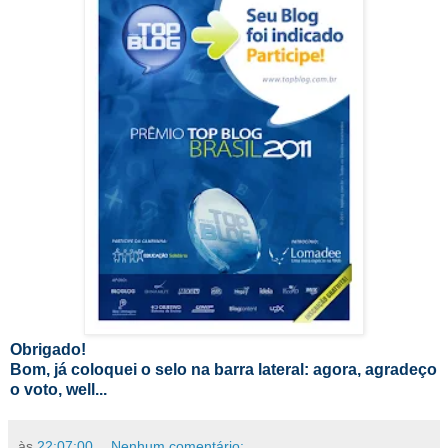
Obrigado!
Bom, já coloquei o selo na barra lateral: agora, agradeço
o voto, well...
às
22:07:00
Nenhum comentário: