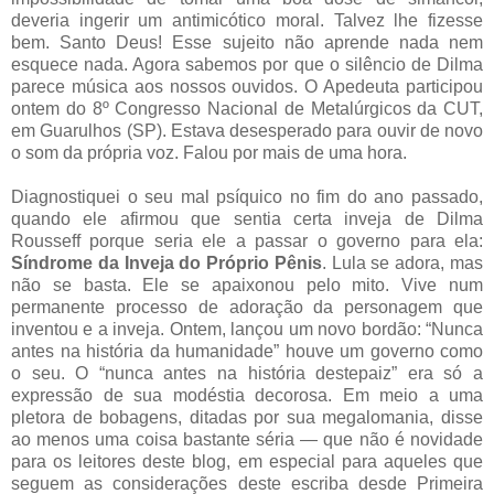
deveria ingerir um antimicótico moral. Talvez lhe fizesse
bem. Santo Deus! Esse sujeito não aprende nada nem
esquece nada. Agora sabemos por que o silêncio de Dilma
parece música aos nossos ouvidos. O Apedeuta participou
ontem do 8º Congresso Nacional de Metalúrgicos da CUT,
em Guarulhos (SP). Estava desesperado para ouvir de novo
o som da própria voz. Falou por mais de uma hora.
Diagnostiquei o seu mal psíquico no fim do ano passado,
quando ele afirmou que sentia certa inveja de Dilma
Rousseff porque seria ele a passar o governo para ela:
Síndrome da Inveja do Próprio Pênis
. Lula se adora, mas
não se basta. Ele se apaixonou pelo mito. Vive num
permanente processo de adoração da personagem que
inventou e a inveja. Ontem, lançou um novo bordão: “Nunca
antes na história da humanidade” houve um governo como
o seu. O “nunca antes na história destepaiz” era só a
expressão de sua modéstia decorosa. Em meio a uma
pletora de bobagens, ditadas por sua megalomania, disse
ao menos uma coisa bastante séria — que não é novidade
para os leitores deste blog, em especial para aqueles que
seguem as considerações deste escriba desde Primeira