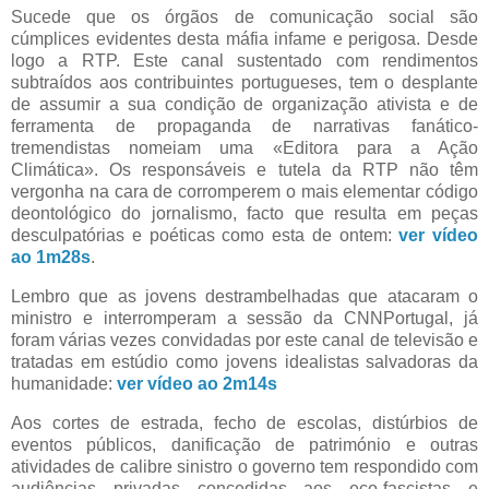
Sucede que os órgãos de comunicação social são
cúmplices evidentes desta máfia infame e perigosa. Desde
logo a RTP. Este canal sustentado com rendimentos
subtraídos aos contribuintes portugueses, tem o desplante
de assumir a sua condição de organização ativista e de
ferramenta de propaganda de narrativas fanático-
tremendistas nomeiam uma «Editora para a Ação
Climática». Os responsáveis e tutela da RTP não têm
vergonha na cara de corromperem o mais elementar código
deontológico do jornalismo, facto que resulta em peças
desculpatórias e poéticas como esta de ontem:
ver vídeo
ao 1m28s
.
Lembro que as jovens destrambelhadas que atacaram o
ministro e interromperam a sessão da CNNPortugal, já
foram várias vezes convidadas por este canal de televisão e
tratadas em estúdio como jovens idealistas salvadoras da
humanidade:
ver vídeo ao 2m14s
Aos cortes de estrada, fecho de escolas, distúrbios de
eventos públicos, danificação de património e outras
atividades de calibre sinistro o governo tem respondido com
audiências privadas concedidas aos eco-fascistas e