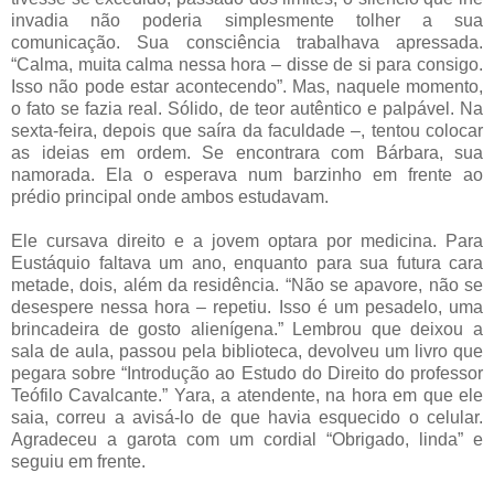
invadia não poderia simplesmente tolher a sua
comunicação. Sua consciência trabalhava apressada.
“Calma, muita calma nessa hora – disse de si para consigo.
Isso não pode estar acontecendo”. Mas, naquele momento,
o fato se fazia real. Sólido, de teor autêntico e palpável. Na
sexta-feira, depois que saíra da faculdade –, tentou colocar
as ideias em ordem. Se encontrara com Bárbara, sua
namorada. Ela o esperava num barzinho em frente ao
prédio principal onde ambos estudavam.
Ele cursava direito e a jovem optara por medicina. Para
Eustáquio faltava um ano, enquanto para sua futura cara
metade, dois, além da residência. “Não se apavore, não se
desespere nessa hora – repetiu. Isso é um pesadelo, uma
brincadeira de gosto alienígena.” Lembrou que deixou a
sala de aula, passou pela biblioteca, devolveu um livro que
pegara sobre “Introdução ao Estudo do Direito do professor
Teófilo Cavalcante.” Yara, a atendente, na hora em que ele
saia, correu a avisá-lo de que havia esquecido o celular.
Agradeceu a garota com um cordial “Obrigado, linda” e
seguiu em frente.