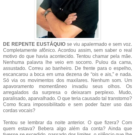
DE REPENTE EUSTÁQUIO
se viu apalermado e sem voz.
Completamente afônico. Acordou assim, sem saber o real
motivo do que havia acontecido. Tentou chamar pela mãe.
Nenhuma palavra lhe veio em socorro. Pulou da cama,
assustado. Correu ao banheiro. De frente para o espelho,
escancarou a boca em uma dezena de “ois e ais,” e nada.
Só via os movimentos dos maxilares. Nenhum som. Um
apavoramento momentâneo invadiu seus olhos. Os
arregalados da surpresa o deixaram perplexo. Mudo,
paralisado, aparvalhado. O que teria causado tal transtorno?
Como ficara impossibilitado e sem poder fazer uso das
cordas vocais?
Tentou se lembrar da noite anterior. O que fizera? Com
quem estava? Bebera algo além da conta? Ainda que
tivesse se excedido, passado dos limites, o silêncio que lhe