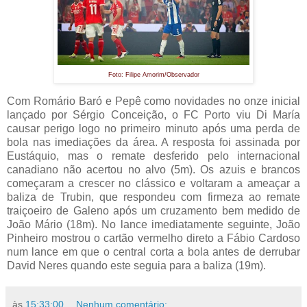
Foto: Filipe Amorim/Observador
Com Romário Baró e Pepê como novidades no onze inicial
lançado por Sérgio Conceição, o FC Porto viu Di María
causar perigo logo no primeiro minuto após uma perda de
bola nas imediações da área. A resposta foi assinada por
Eustáquio, mas o remate desferido pelo internacional
canadiano não acertou no alvo (5m). Os azuis e brancos
começaram a crescer no clássico e voltaram a ameaçar a
baliza de Trubin, que respondeu com firmeza ao remate
traiçoeiro de Galeno após um cruzamento bem medido de
João Mário (18m). No lance imediatamente seguinte, João
Pinheiro mostrou o cartão vermelho direto a Fábio Cardoso
num lance em que o central corta a bola antes de derrubar
David Neres quando este seguia para a baliza (19m).
às
15:33:00
Nenhum comentário: