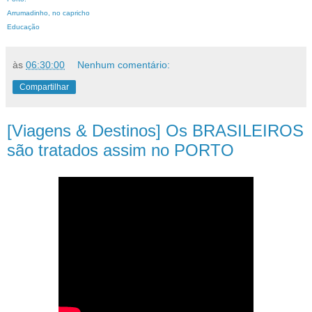
Arrumadinho, no capricho
Educação
às
06:30:00
Nenhum comentário:
Compartilhar
[Viagens & Destinos] Os BRASILEIROS
são tratados assim no PORTO