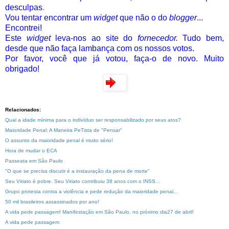
desculpas
.
Vou tentar encontrar um
widget
que não o do
blogger
...
Encontrei!
Este
widget
leva-nos ao site do
fornecedor.
Tudo bem,
desde que não faça lambança com os nossos votos.
Por favor, você que já votou, faça-o de novo. Muito
obrigado!
Relacionados:
Qual a idade mínima para o indivíduo ser responsabilizado por seus atos?
Maioridade Penal: A Maneira PeTista de "Pensar"
O assunto da maioridade penal é muito sério!
Hora de mudar o ECA
Passeata em São Paulo
"O que se precisa discutir é a instauração da pena de morte"
Seu Viriato é pobre. Seu Viriato contribuiu 38 anos com o INSS…
Grupo protesta contra a violência e pede redução da maioridade penal...
50 mil brasileiros assassinados por ano!
A vida pede passagem! Manifestação em São Paulo, no próximo dia27 de abril!
A vida pede passagem