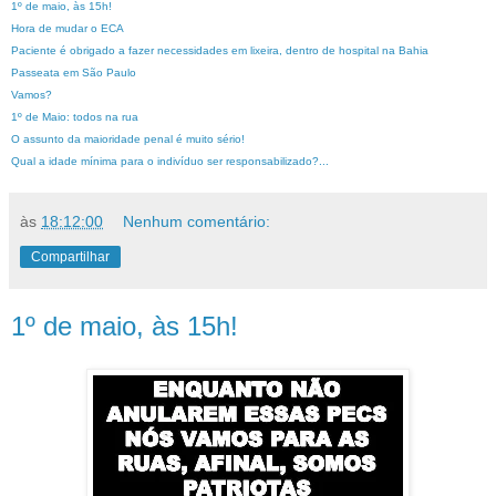
1º de maio, às 15h!
Hora de mudar o ECA
Paciente é obrigado a fazer necessidades em lixeira, dentro de hospital na Bahia
Passeata em São Paulo
Vamos?
1º de Maio: todos na rua
O assunto da maioridade penal é muito sério!
Qual a idade mínima para o indivíduo ser responsabilizado?...
às
18:12:00
Nenhum comentário:
Compartilhar
1º de maio, às 15h!