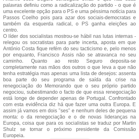
palavras definiu como a radicalização do partido - o que é
uma excelente opção para o PS e uma péssima notícia para
Passos Coelho pois para azar dos sociais-democratas e
também da esquerda radical, o PS ganha eleições ao
centro.
O líder dos socialistas mostrou-se hábil nas lutas internas -
relegou os socratistas para parte incerta, aposta em que
António Costa fique refém do seu tacticismo e, pelo menos
por enquanto, Francisco Assis não se atravanca no seu
caminho. Quanto ao resto Seguro deposita-se
completamente nas mãos dos outros o que leva a que não
tenha estratégia mas apenas uma lista de desejos: assenta
boa parte do seu programa de saída da crise na
renegociação do Memorando que o seu próprio partido
negociou, subestimando o facto de que essa renegociação
está longe de depender apenas de Portugal. Confrontado
com esta evidência diz há que fazer uma outra Europa. E
assim já vamos em dois "ses" e nenhum deles de pequena
monta: o da renegociação e o de novas lideranças na
Europa, coisa que para os socialistas se traduz por Martin
Shulz se tornar o próximo presidente da Comissão
Europeia.