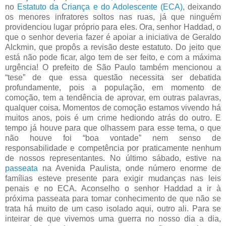
no
Estatuto da Criança e do Adolescente (ECA)
, deixando
os menores infratores soltos nas ruas, já que ninguém
providenciou lugar próprio para eles. Ora, senhor Haddad, o
que o senhor deveria fazer é apoiar a iniciativa de Geraldo
Alckmin, que propôs a revisão deste estatuto. Do jeito que
está não pode ficar, algo tem de ser feito, e com a máxima
urgência! O prefeito de São Paulo também mencionou a
“tese” de que essa questão necessita ser debatida
profundamente, pois a população, em momento de
comoção, tem a tendência de aprovar, em outras palavras,
qualquer coisa. Momentos de comoção estamos vivendo há
muitos anos, pois é um crime hediondo atrás do outro. E
tempo já houve para que olhassem para esse tema, o que
não houve foi “boa vontade” nem senso de
responsabilidade e competência por praticamente nenhum
de nossos representantes. No último sábado, estive na
passeata
na Avenida Paulista, onde número enorme de
famílias esteve presente para exigir mudanças nas leis
penais e no ECA. Aconselho o senhor Haddad a ir à
próxima passeata para tomar conhecimento de que não se
trata há muito de um caso isolado aqui, outro ali. Para se
inteirar de que vivemos uma guerra no nosso dia a dia,