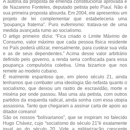
A autoria da proposta de emenda constitucional aprovada é
de Nazareno Fonteles, deputado petista pelo Piauí. Não é
sua primeira proposta absurda. Em 2004, ele apresentou um
projeto de lei complementar que estabeleceria uma
“poupança fraterna”. Puro eufemismo: tratava-se de uma
medida avançada rumo ao socialismo.
O artigo primeiro dizia: “Fica criado o Limite Máximo de
Consumo, valor máximo que cada pessoa física residente
no País poderá utilizar, mensalmente, para custear sua vida
e as de seus dependentes.” Acima desse valor arbitrário
definido pelo governo, a renda seria confiscada para essa
poupança compulsória coletiva. Uma bizarrice que nos
remete ao modelo cubano.
É realmente espantoso que, em pleno século 21, ainda
tenhamos que combater uma ideologia tão nefasta quanto o
socialismo, que deixou um rastro de escravidão, morte e
miséria por onde passou. Mas uma ala petista, com outros
partidos da esquerda radical, ainda sonha com essa utopia
assassina. Tanto que chegaram a assinar carta de apoio ao
ditador coreano!
São os nossos “bolivarianos”, que se inspiram no falecido
Hugo Chávez, cujo “socialismo do século 21”é exatamente
igual ao do século 20. Vide a militarização crescente