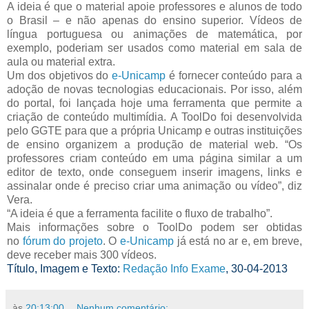
A ideia é que o material apoie professores e alunos de todo
o Brasil – e não apenas do ensino superior. Vídeos de
língua portuguesa ou animações de matemática, por
exemplo, poderiam ser usados como material em sala de
aula ou material extra.
Um dos objetivos do
e-Unicamp
é fornecer conteúdo para a
adoção de novas tecnologias educacionais. Por isso, além
do portal, foi lançada hoje uma ferramenta que permite a
criação de conteúdo multimídia. A ToolDo foi desenvolvida
pelo GGTE para que a própria Unicamp e outras instituições
de ensino organizem a produção de material web. “Os
professores criam conteúdo em uma página similar a um
editor de texto, onde conseguem inserir imagens, links e
assinalar onde é preciso criar uma animação ou vídeo”, diz
Vera.
“A ideia é que a ferramenta facilite o fluxo de trabalho”.
Mais informações sobre o ToolDo podem ser obtidas
no
fórum do projeto
. O
e-Unicamp
já está no ar e, em breve,
deve receber mais 300 vídeos.
Título, Imagem e Texto:
Redação Info Exame
, 30-04-2013
às
20:13:00
Nenhum comentário: