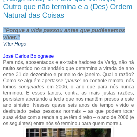
Outro que não termina e a (Des) Ordem
Natural das Coisas
"Porque a vida passou antes que pudéssemos
viver."
Vitor Hugo
José Carlos Bolognese
Para nós, aposentados e ex-trabalhadores da Varig, não há
muito sentido no calendário que determina a virada de ano
entre 31 de dezembro e primeiro de janeiro. Qual a razão?
Como se alguém apertasse “
pause
” no controle remoto, nós
fomos
congelados
em 2006, o ano que para nós nunca
terminou. E esses tantos, contra as mais justas razões,
persistem apertando a tecla que nos mantêm presos a este
ano sinistro. Nesses quase seis anos de tempo vivido e
desfrutado pelas pessoas normais – as que podem tocar
suas vidas com a renda a que têm direito – o ano de 2006 (e
os seguintes) entre nós só terminou para quem morreu.