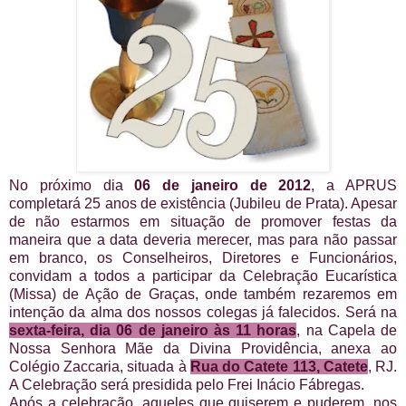
No próximo dia
06 de janeiro de 2012
, a APRUS
completará 25 anos de existência (Jubileu de Prata). Apesar
de não estarmos em situação de promover festas da
maneira que a data deveria merecer, mas para não passar
em branco, os Conselheiros, Diretores e Funcionários,
convidam a todos a participar da Celebração Eucarística
(Missa) de Ação de Graças, onde também rezaremos em
intenção da alma dos nossos colegas já falecidos. Será na
sexta-feira, dia 06 de janeiro às 11 horas
, na Capela de
Nossa Senhora Mãe da Divina Providência, anexa ao
Colégio Zaccaria, situada à
Rua do Catete 113, Catete
, RJ.
A Celebração será presidida pelo Frei Inácio Fábregas.
Após a celebração, aqueles que quiserem e puderem, nos