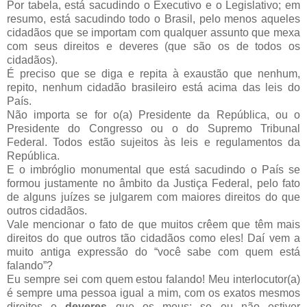
Por tabela, está sacudindo o Executivo e o Legislativo; em
resumo, está sacudindo todo o Brasil, pelo menos aqueles
cidadãos que se importam com qualquer assunto que mexa
com seus direitos e deveres (que são os de todos os
cidadãos).
É preciso que se diga e repita à exaustão que nenhum,
repito, nenhum cidadão brasileiro está acima das leis do
País.
Não importa se for o(a) Presidente da República, ou o
Presidente do Congresso ou o do Supremo Tribunal
Federal. Todos estão sujeitos às leis e regulamentos da
República.
E o imbróglio monumental que está sacudindo o País se
formou justamente no âmbito da Justiça Federal, pelo fato
de alguns juízes se julgarem com maiores direitos do que
outros cidadãos.
Vale mencionar o fato de que muitos crêem que têm mais
direitos do que outros tão cidadãos como eles! Daí vem a
muito antiga expressão do “você sabe com quem está
falando”?
Eu sempre sei com quem estou falando! Meu interlocutor(a)
é sempre uma pessoa igual a mim, com os exatos mesmos
direitos e
deveres
que os meus; se eu não estiver