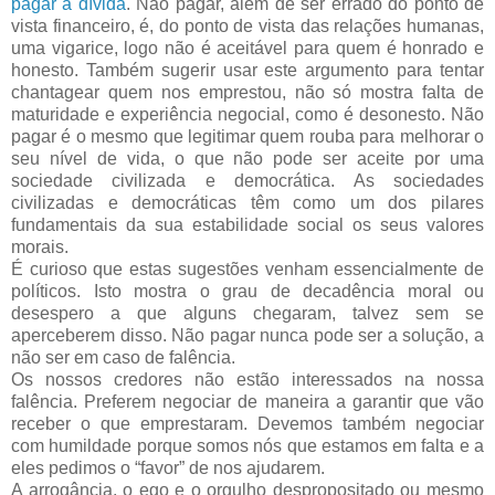
pagar a dívida
. Não pagar, além de ser errado do ponto de
vista financeiro, é, do ponto de vista das relações humanas,
uma vigarice, logo não é aceitável para quem é honrado e
honesto. Também sugerir usar este argumento para tentar
chantagear quem nos emprestou, não só mostra falta de
maturidade e experiência negocial, como é desonesto. Não
pagar é o mesmo que legitimar quem rouba para melhorar o
seu nível de vida, o que não pode ser aceite por uma
sociedade civilizada e democrática. As sociedades
civilizadas e democráticas têm como um dos pilares
fundamentais da sua estabilidade social os seus valores
morais.
É curioso que estas sugestões venham essencialmente de
políticos. Isto mostra o grau de decadência moral ou
desespero a que alguns chegaram, talvez sem se
aperceberem disso. Não pagar nunca pode ser a solução, a
não ser em caso de falência.
Os nossos credores não estão interessados na nossa
falência. Preferem negociar de maneira a garantir que vão
receber o que emprestaram. Devemos também negociar
com humildade porque somos nós que estamos em falta e a
eles pedimos o “favor” de nos ajudarem.
A arrogância, o ego e o orgulho despropositado ou mesmo