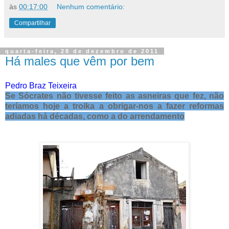
às
00:17:00
Nenhum comentário:
Compartilhar
quarta-feira, 28 de dezembro de 2011
Há males que vêm por bem
Pedro Braz Teixeira
Se Sócrates não tivesse feito as asneiras que fez, não
teríamos hoje a troika a obrigar-nos a fazer reformas
adiadas há décadas, como a do arrendamento