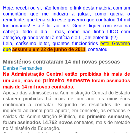
Hoje, recebi ou vi, não lembro, o link desta matéria com um
comentário que me induziu a julgar, como queria o
remetente, que teria sido este governo que contratou 14 mil
funcionários! E até fui ao link. Gente, fiquei com isso na
cabeça, todo o dia.... mas, como não tinha LIDO com
atenção, quando voltei à notícia e a LI, ah! entendi. (!?)
Leia, caríssimo leitor, quantos funcionários
este Governo
que
assumiu em 22 de junho de 2011
, contratou:
Ministérios contrataram 14 mil novas pessoas
Denise Fernandes
Na Administração Central estão proibidas há mais de
primeiro semestre
um ano, mas no
foram assinados
mais de 14 mil novos contratos.
Apesar das admissões na Administração Central do Estado
estarem proibidas há mais de um ano, os ministérios
continuam a contratar. Segundo os resultados de um
inquérito adicional para apurar, em concreto, as entradas e
saídas da Administração Pública,
no primeiro semestre,
foram assinados 14.762 novos
contratos, mais de metade
no Ministério da Educação.