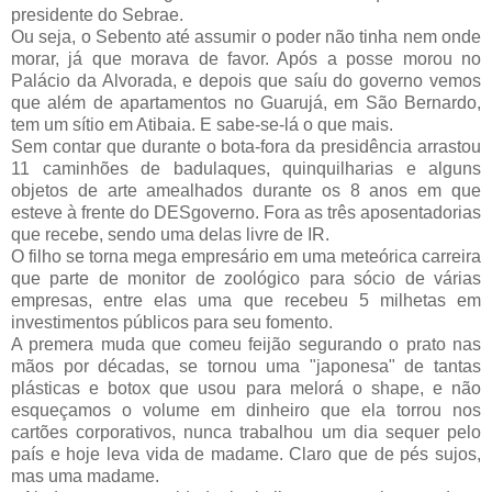
presidente do Sebrae.
Ou seja, o Sebento até assumir o poder não tinha nem onde
morar, já que morava de favor. Após a posse morou no
Palácio da Alvorada, e depois que saíu do governo vemos
que além de apartamentos no Guarujá, em São Bernardo,
tem um sítio em Atibaia. E sabe-se-lá o que mais.
Sem contar que durante o bota-fora da presidência arrastou
11 caminhões de badulaques, quinquilharias e alguns
objetos de arte amealhados durante os 8 anos em que
esteve à frente do DESgoverno. Fora as três aposentadorias
que recebe, sendo uma delas livre de IR.
O filho se torna mega empresário em uma meteórica carreira
que parte de monitor de zoológico para sócio de várias
empresas, entre elas uma que recebeu 5 milhetas em
investimentos públicos para seu fomento.
A premera muda que comeu feijão segurando o prato nas
mãos por décadas, se tornou uma "japonesa" de tantas
plásticas e botox que usou para melorá o shape, e não
esqueçamos o volume em dinheiro que ela torrou nos
cartões corporativos, nunca trabalhou um dia sequer pelo
país e hoje leva vida de madame. Claro que de pés sujos,
mas uma madame.