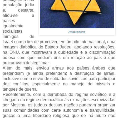
população judia
e, destarte,
aliou-se a
países
igualmente
socialistas
Antissemitismo
inimigos de
Israel com o fim de promover, em âmbito internacional, uma
imagem diabólica do Estado Judeu, apoiando resoluções,
na ONU, que mostravam a dubiedade e a discriminação
odiosa com que mediam uns em relação ao país a que
procuravam deslegitimar.
Além do mais, enviou armas aos países árabes que
pretendiam (e ainda pretendem) a destruição de Israel,
inclusive com o envio de soldados soviéticos para participar
dos conflitos, especialmente no manejo de mísseis e
tanques de guerra.
Recentemente, com a derrubada do regime soviético e a
chegada do regime democrático às ex-nações escravizadas
por Moscou, os judeus dessas nações puderam organizar
suas comunidades com certe autonomia e tranquilidade,
graças a uma liberdade religiosa que de há muito não