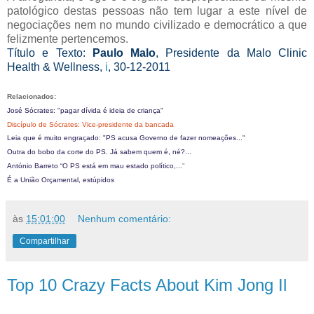
patológico destas pessoas não tem lugar a este nível de
negociações nem no mundo civilizado e democrático a que
felizmente pertencemos.
Título e Texto:
Paulo Malo
, Presidente da Malo Clinic
Health & Wellness,
i
, 30-12-2011
Relacionados:
José Sócrates: "pagar dívida é ideia de criança"
Discípulo de Sócrates: Vice-presidente da bancada
Leia que é muito engraçado: "PS acusa Governo de fazer nomeações..."
Outra do bobo da corte do PS. Já sabem quem é, né?...
António Barreto “O PS está em mau estado político,...
"
É a União Orçamental, estúpidos
às
15:01:00
Nenhum comentário:
Compartilhar
Top 10 Crazy Facts About Kim Jong Il