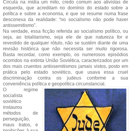
Circula na mídia um mito, credo comum aos ativistas de
esquerda, que acreditam no domínio do estado sobre a
política e sobre a economia, e que se resume numa frase
desconexa da realidade: “no socialismo não pode haver
antissemitismo”.
Na verdade, essa ficção referida ao socialismo político, ou
seja, ao totalitarismo, seja ele de que natureza for e
revestido de qualquer rótulo, não se sustém diante de uma
revisão histórica que não necessita ser muito rigorosa.
Basta recordar, como exemplo, os numerosos episódios
ocorridos na extinta União Soviética, caracterizados por um
dos mais cruentos antissemitismos jamais vistos, posto em
prática pelo estado soviético, que usava essa cruel
discriminação contra os judeus conforme a sua
conveniência política e geopolítica circunstancial.
O regime
socialista
soviético
instaurou
métodos de
perseguição,
maus tratos, e
proibições à sua