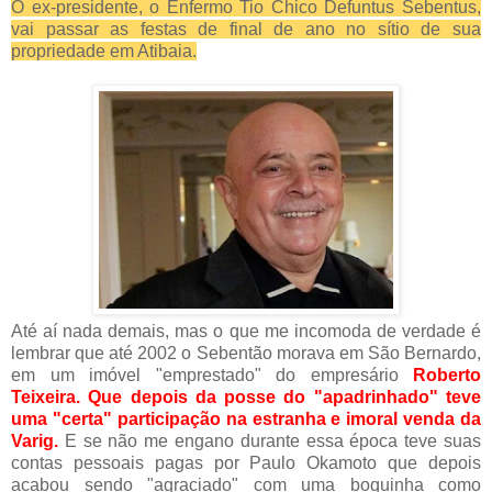
O ex-presidente, o Enfermo Tio Chico Defuntus Sebentus,
vai passar as festas de final de ano no sítio de sua
propriedade em Atibaia.
Até aí nada demais, mas o que me incomoda de verdade é
lembrar que até 2002 o Sebentão morava em São Bernardo,
em um imóvel "emprestado" do empresário
Roberto
Teixeira. Que depois da posse do "apadrinhado" teve
uma "certa" participação na estranha e imoral venda da
Varig.
E se não me engano durante essa época teve suas
contas pessoais pagas por Paulo Okamoto que depois
acabou sendo "agraciado" com uma boquinha como