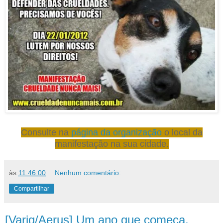
Consulte na
página da organização
o local da
manifestação na sua cidade.
às
11:46:00
Nenhum comentário:
Compartilhar
[Varig/Aerus] Um ano que começa,