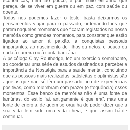
económicas, nem tão pouco, e por muito estranho que
pareça, de se viver em guerra ou em paz, com saúde ou
doente.
Todos nós podemos fazer o teste: basta deixarmos os
pensamentos viajar para o passado, ordenando-lhes que
parem naqueles momentos que ficaram registados na nossa
memória como grandes momentos, para constatar que estão
ligados ao amor, à paixão, a conquistas pessoais
importantes, ao nascimento de filhos ou netos, e pouco ou
nada à carreira ou à conta bancária.
A psicóloga Clay Routhedge, fez um exercício semelhante,
ao coordenar uma série de estudos destinados a perceber a
importância da Nostalgia para a saúde mental, concluindo
que as pessoas mais realizadas, satisfeitas e optimistas são
aquelas que não só têm um passado rico de experiências
positivas, como relembram com prazer (e frequência) esses
momentos. Esse banco de memórias não é uma fonte de
lamúrias, do estilo “ai, antigamente é que era”, mas uma
fonte de energia, de quem se orgulha de poder dizer que a
sua vida tem sido uma vida cheia, e que assim há-de
continuar.