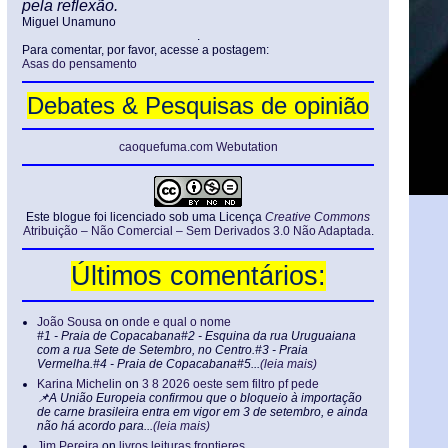
pela reflexão.
Miguel Unamuno
.
Para comentar, por favor, acesse a postagem:
Asas do pensamento
Debates & Pesquisas de opinião
caoquefuma.com Webutation
Este blogue foi licenciado sob uma Licença
Creative Commons
Atribuição – Não Comercial – Sem Derivados 3.0 Não Adaptada
.
Últimos comentários:
João Sousa
on
onde e qual o nome
#1 - Praia de Copacabana#2 - Esquina da rua Uruguaiana
com a rua Sete de Setembro, no Centro.#3 - Praia
Vermelha.#4 - Praia de Copacabana#5...
(leia mais)
Karina Michelin
on
3 8 2026 oeste sem filtro pf pede
📌A União Europeia confirmou que o bloqueio à importação
de carne brasileira entra em vigor em 3 de setembro, e ainda
não há acordo para...
(leia mais)
Jim Pereira
on
livros leituras frontieres