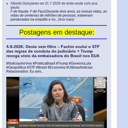
Alberto Gonçalves
on
31 7 2026 de leste oeste com ana
paula
F de fraude, F de FauciDurante dois anos, as nossas vidas, as
vidas de centenas de milhões de pessoas, estiveram
penduradas na empáfia e no...
(leia mais)
Postagens em destaque:
4-8-2026: Oeste sem filtro – Fachin exclui o STF
das regras de conduta do judiciário + Trump
revoga visto da embaixadora do Brasil nos EUA
#NoticiasAoVivo #PoliticaBrasil #Trump #GovernoLula
#Geopolitica #STF #Brasil #Economia #UltimasNoticias
Relacionados: Eu avis...