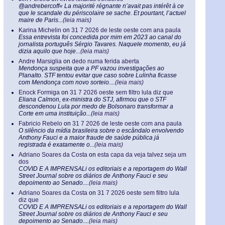
@andrebercoff« La majorité régnante n’avait pas intérêt à ce
que le scandale du périscolaire se sache. Et pourtant, l’actuel
maire de Paris...
(leia mais)
Karina Michelin
on
31 7 2026 de leste oeste com ana paula
Essa entrevista foi concedida por mim em 2023 ao canal do
jornalista português Sérgio Tavares. Naquele momento, eu já
dizia aquilo que hoje...
(leia mais)
Andre Marsiglia
on
dedo numa ferida aberta
Mendonça suspeita que a PF vazou investigações ao
Planalto. STF tentou evitar que caso sobre Lulinha ficasse
com Mendonça com novo sorteio....
(leia mais)
Enock Formiga
on
31 7 2026 oeste sem filtro lula diz que
Eliana Calmon, ex-ministra do STJ, afirmou que o STF
descondenou Lula por medo de Bolsonaro transformar a
Corte em uma instituição...
(leia mais)
Fabricio Rebelo
on
31 7 2026 de leste oeste com ana paula
O silêncio da mídia brasileira sobre o escândalo envolvendo
Anthony Fauci e a maior fraude de saúde pública já
registrada é exatamente o...
(leia mais)
Adriano Soares da Costa
on
esta capa da veja talvez seja um
dos
COVID E A IMPRENSALi os editoriais e a reportagem do Wall
Street Journal sobre os diários de Anthony Fauci e seu
depoimento ao Senado....
(leia mais)
Adriano Soares da Costa
on
31 7 2026 oeste sem filtro lula
diz que
COVID E A IMPRENSALi os editoriais e a reportagem do Wall
Street Journal sobre os diários de Anthony Fauci e seu
depoimento ao Senado....
(leia mais)