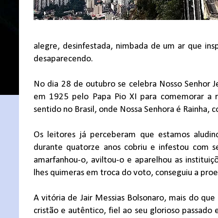
alegre, desinfestada, nimbada de um ar que ins
desaparecendo.
No dia 28 de outubro se celebra Nosso Senhor Jes
em 1925 pelo Papa Pio XI para comemorar a rea
sentido no Brasil, onde Nossa Senhora é Rainha, 
Os leitores já perceberam que estamos aludindo
durante quatorze anos cobriu e infestou com se
amarfanhou-o, aviltou-o e aparelhou as institui
lhes quimeras em troca do voto, conseguiu a pr
A vitória de Jair Messias Bolsonaro, mais do que
cristão e autêntico, fiel ao seu glorioso passad