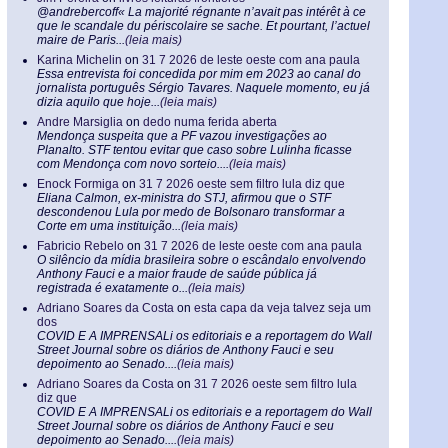
@andrebercoff« La majorité régnante n’avait pas intérêt à ce
que le scandale du périscolaire se sache. Et pourtant, l’actuel
maire de Paris...
(leia mais)
Karina Michelin
on
31 7 2026 de leste oeste com ana paula
Essa entrevista foi concedida por mim em 2023 ao canal do
jornalista português Sérgio Tavares. Naquele momento, eu já
dizia aquilo que hoje...
(leia mais)
Andre Marsiglia
on
dedo numa ferida aberta
Mendonça suspeita que a PF vazou investigações ao
Planalto. STF tentou evitar que caso sobre Lulinha ficasse
com Mendonça com novo sorteio....
(leia mais)
Enock Formiga
on
31 7 2026 oeste sem filtro lula diz que
Eliana Calmon, ex-ministra do STJ, afirmou que o STF
descondenou Lula por medo de Bolsonaro transformar a
Corte em uma instituição...
(leia mais)
Fabricio Rebelo
on
31 7 2026 de leste oeste com ana paula
O silêncio da mídia brasileira sobre o escândalo envolvendo
Anthony Fauci e a maior fraude de saúde pública já
registrada é exatamente o...
(leia mais)
Adriano Soares da Costa
on
esta capa da veja talvez seja um
dos
COVID E A IMPRENSALi os editoriais e a reportagem do Wall
Street Journal sobre os diários de Anthony Fauci e seu
depoimento ao Senado....
(leia mais)
Adriano Soares da Costa
on
31 7 2026 oeste sem filtro lula
diz que
COVID E A IMPRENSALi os editoriais e a reportagem do Wall
Street Journal sobre os diários de Anthony Fauci e seu
depoimento ao Senado....
(leia mais)