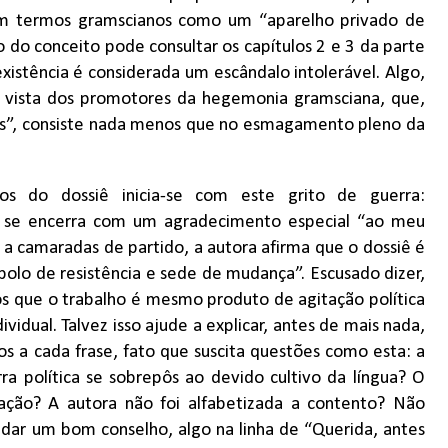
a em termos gramscianos como um “aparelho privado de
do conceito pode consultar os capítulos 2 e 3 da parte
 existência é considerada um escândalo intolerável. Algo,
e vista dos promotores da hegemonia gramsciana, que,
es”, consiste nada menos que no esmagamento pleno da
os do dossiê inicia-se com este grito de guerra:
 se encerra com um agradecimento especial “ao meu
 a camaradas de partido, a autora afirma que o dossiê é
bolo de resistência e sede de mudança”. Escusado dizer,
fos que o trabalho é mesmo produto de agitação política
idual. Talvez isso ajude a explicar, antes de mais nada,
s a cada frase, fato que suscita questões como esta: a
ra política se sobrepôs ao devido cultivo da língua? O
zação? A autora não foi alfabetizada a contento? Não
ar um bom conselho, algo na linha de “Querida, antes