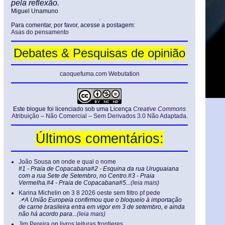
pela reflexão.
Miguel Unamuno
.
Para comentar, por favor, acesse a postagem:
Asas do pensamento
Debates & Pesquisas de opinião
caoquefuma.com Webutation
Este blogue foi licenciado sob uma Licença
Creative Commons
Atribuição – Não Comercial – Sem Derivados 3.0 Não Adaptada
.
Últimos comentários:
João Sousa
on
onde e qual o nome
#1 - Praia de Copacabana#2 - Esquina da rua Uruguaiana
com a rua Sete de Setembro, no Centro.#3 - Praia
Vermelha.#4 - Praia de Copacabana#5...
(leia mais)
Karina Michelin
on
3 8 2026 oeste sem filtro pf pede
📌A União Europeia confirmou que o bloqueio à importação
de carne brasileira entra em vigor em 3 de setembro, e ainda
não há acordo para...
(leia mais)
Jim Pereira
on
livros leituras frontieres