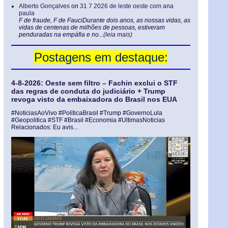
Alberto Gonçalves
on
31 7 2026 de leste oeste com ana
paula
F de fraude, F de FauciDurante dois anos, as nossas vidas, as
vidas de centenas de milhões de pessoas, estiveram
penduradas na empáfia e no...
(leia mais)
Postagens em destaque:
4-8-2026: Oeste sem filtro – Fachin exclui o STF
das regras de conduta do judiciário + Trump
revoga visto da embaixadora do Brasil nos EUA
#NoticiasAoVivo #PoliticaBrasil #Trump #GovernoLula
#Geopolitica #STF #Brasil #Economia #UltimasNoticias
Relacionados: Eu avis...