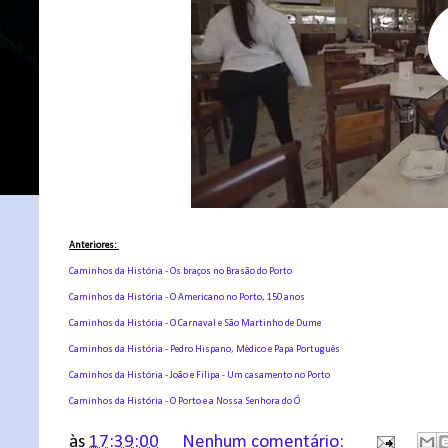
Anteriores:
Caminhos da História - Os braços no Brasão do Porto
Caminhos da História - O Americano no Porto, 150 anos
Caminhos da História - O Carnaval e São Martinho de Dume
Caminhos da História - Pedro Hispano, Médico e Papa Português
Caminhos da História - João e Filipa - Um casamento no Porto
Caminhos da História - O Porto e a Nossa Senhora do Ó
às
17:39:00
Nenhum comentário: