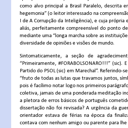
como alvo principal a Brasil Paralelo, descrit
hegemonia” (o leitor interessado na compreensão 
I de A Corrupção da Inteligência), e cuja própria
aliás, perfeitamente compreensível do ponto d
mediante uma “longa marcha sobre as instituiçõ
diversidade de opiniões e visões de mundo.
Sintomaticamente, a seção de agradeciment
“Primeiramente, #FORABOLSONARO!!!” (sic). E
Partido do PSOL (sic) em Marechal”. Referindo-se
“fruto de todas as lutas que travamos juntos, sím
pois é facílimo notar logo nos primeiros parágra
coletiva, jamais de uma ponderada meditação indiv
a pletora de erros básicos de português cometido
dissertação não foi revisada? A urgência da guer
orientador estava de férias na época da finali
contava com nenhum amigo ou parente para lhe d