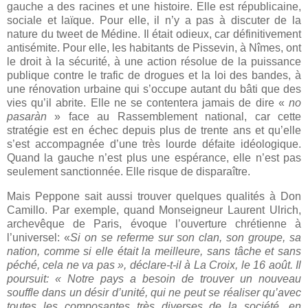
gauche a des racines et une histoire. Elle est républicaine,
sociale et laïque. Pour elle, il n’y a pas à discuter de la
nature du tweet de Médine. Il était odieux, car définitivement
antisémite. Pour elle, les habitants de Pissevin, à Nîmes, ont
le droit à la sécurité, à une action résolue de la puissance
publique contre le trafic de drogues et la loi des bandes, à
une rénovation urbaine qui s’occupe autant du bâti que des
vies qu’il abrite. Elle ne se contentera jamais de dire «
no
pasaràn
» face au Rassemblement national, car cette
stratégie est en échec depuis plus de trente ans et qu’elle
s’est accompagnée d’une très lourde défaite idéologique.
Quand la gauche n’est plus une espérance, elle n’est pas
seulement sanctionnée. Elle risque de disparaître.
Mais Peppone sait aussi trouver quelques qualités à Don
Camillo. Par exemple, quand Monseigneur Laurent Ulrich,
archevêque de Paris, évoque l’ouverture chrétienne à
l’universel: «
Si on se referme sur son clan, son groupe, sa
nation, comme si elle était la meilleure, sans tâche et sans
péché, cela ne va pas », déclare-t-il à La Croix, le 16 août. Il
poursuit: « Notre pays a besoin de trouver un nouveau
souffle dans un désir d’unité, qui ne peut se réaliser qu’avec
toutes les composantes très diverses de la société, en