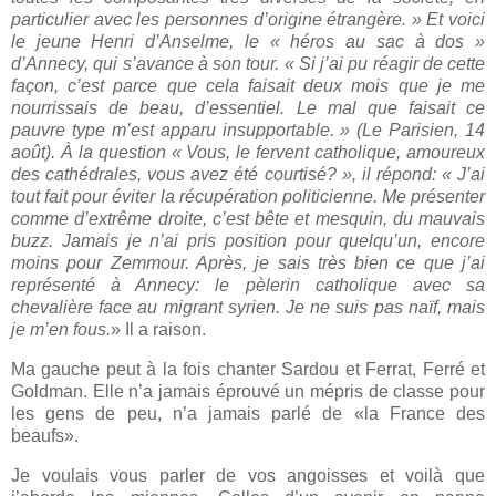
particulier avec les personnes d’origine étrangère. » Et voici
le jeune Henri d’Anselme, le « héros au sac à dos »
d’Annecy, qui s’avance à son tour. « Si j’ai pu réagir de cette
façon, c’est parce que cela faisait deux mois que je me
nourrissais de beau, d’essentiel. Le mal que faisait ce
pauvre type m’est apparu insupportable. » (Le Parisien, 14
août). À la question « Vous, le fervent catholique, amoureux
des cathédrales, vous avez été courtisé? », il répond: « J’ai
tout fait pour éviter la récupération politicienne. Me présenter
comme d’extrême droite, c’est bête et mesquin, du mauvais
buzz. Jamais je n’ai pris position pour quelqu’un, encore
moins pour Zemmour. Après, je sais très bien ce que j’ai
représenté à Annecy: le pèlerin catholique avec sa
chevalière face au migrant syrien. Je ne suis pas naïf, mais
je m’en fous.
» Il a raison.
Ma gauche peut à la fois chanter Sardou et Ferrat, Ferré et
Goldman. Elle n’a jamais éprouvé un mépris de classe pour
les gens de peu, n’a jamais parlé de «la France des
beaufs».
Je voulais vous parler de vos angoisses et voilà que