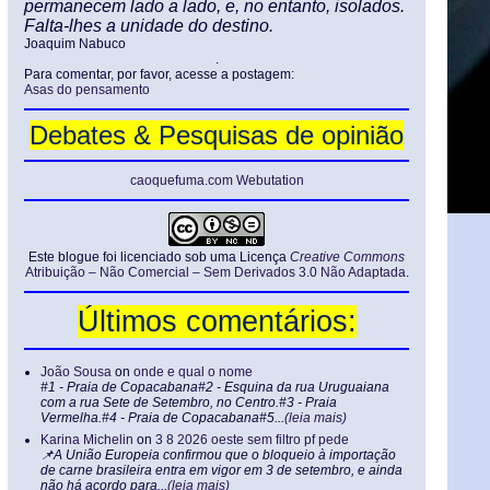
permanecem lado a lado, e, no entanto, isolados.
Falta-lhes a unidade do destino.
Joaquim Nabuco
.
Para comentar, por favor, acesse a postagem:
Asas do pensamento
Debates & Pesquisas de opinião
caoquefuma.com Webutation
Este blogue foi licenciado sob uma Licença
Creative Commons
Atribuição – Não Comercial – Sem Derivados 3.0 Não Adaptada
.
Últimos comentários:
João Sousa
on
onde e qual o nome
#1 - Praia de Copacabana#2 - Esquina da rua Uruguaiana
com a rua Sete de Setembro, no Centro.#3 - Praia
Vermelha.#4 - Praia de Copacabana#5...
(leia mais)
Karina Michelin
on
3 8 2026 oeste sem filtro pf pede
📌A União Europeia confirmou que o bloqueio à importação
de carne brasileira entra em vigor em 3 de setembro, e ainda
não há acordo para...
(leia mais)