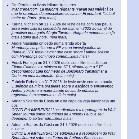
Jim Pereira
on
livros leituras frontieres
@andrebercoff« La majorité régnante n’avait pas intérêt à ce
que le scandale du périscolaire se sache. Et pourtant, l’actuel
maire de Paris...
(leia mais)
Karina Michelin
on
31 7 2026 de leste oeste com ana paula
Essa entrevista foi concedida por mim em 2023 ao canal do
jornalista português Sérgio Tavares. Naquele momento, eu já
dizia aquilo que hoje...
(leia mais)
Andre Marsiglia
on
dedo numa ferida aberta
Mendonça suspeita que a PF vazou investigações ao
Planalto. STF tentou evitar que caso sobre Lulinha ficasse
com Mendonça com novo sorteio....
(leia mais)
Enock Formiga
on
31 7 2026 oeste sem filtro lula diz que
Eliana Calmon, ex-ministra do STJ, afirmou que o STF
descondenou Lula por medo de Bolsonaro transformar a
Corte em uma instituição...
(leia mais)
Fabricio Rebelo
on
31 7 2026 de leste oeste com ana paula
O silêncio da mídia brasileira sobre o escândalo envolvendo
Anthony Fauci e a maior fraude de saúde pública já
registrada é exatamente o...
(leia mais)
Adriano Soares da Costa
on
esta capa da veja talvez seja um
dos
COVID E A IMPRENSALi os editoriais e a reportagem do Wall
Street Journal sobre os diários de Anthony Fauci e seu
depoimento ao Senado....
(leia mais)
Adriano Soares da Costa
on
31 7 2026 oeste sem filtro lula
diz que
COVID E A IMPRENSALi os editoriais e a reportagem do Wall
Street Journal sobre os diários de Anthony Fauci e seu