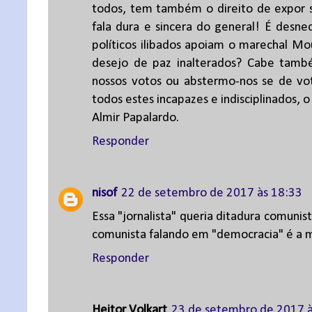
todos, tem também o direito de expor 
fala dura e sincera do general! É desnec
políticos ilibados apoiam o marechal Mo
desejo de paz inalterados? Cabe també
nossos votos ou abstermo-nos se de vota
todos estes incapazes e indisciplinados, o
Almir Papalardo.
Responder
nisof
22 de setembro de 2017 às 18:33
Essa "jornalista" queria ditadura comuni
comunista falando em "democracia" é a m
Responder
Heitor Volkart
23 de setembro de 2017 à