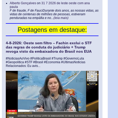
Alberto Gonçalves
on
31 7 2026 de leste oeste com ana
paula
F de fraude, F de FauciDurante dois anos, as nossas vidas, as
vidas de centenas de milhões de pessoas, estiveram
penduradas na empáfia e no...
(leia mais)
Postagens em destaque:
4-8-2026: Oeste sem filtro – Fachin exclui o STF
das regras de conduta do judiciário + Trump
revoga visto da embaixadora do Brasil nos EUA
#NoticiasAoVivo #PoliticaBrasil #Trump #GovernoLula
#Geopolitica #STF #Brasil #Economia #UltimasNoticias
Relacionados: Eu avis...