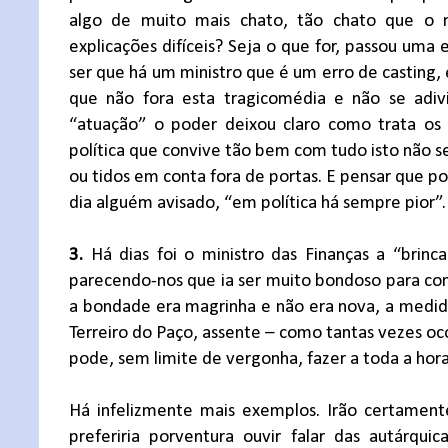
algo de muito mais chato, tão chato que o m
explicações difíceis? Seja o que for, passou uma
ser que há um ministro que é um erro de casting,
que não fora esta tragicomédia e não se adiv
“atuação” o poder deixou claro como trata os 
política que convive tão bem com tudo isto não se
ou tidos em conta fora de portas. E pensar que 
dia alguém avisado, “em política há sempre pior”.
3.
Há dias foi o ministro das Finanças a “brinc
parecendo-nos que ia ser muito bondoso para com
a bondade era magrinha e não era nova, a medid
Terreiro do Paço, assente – como tantas vezes oco
pode, sem limite de vergonha, fazer a toda a hora
Há infelizmente mais exemplos. Irão certament
preferiria porventura ouvir falar das autárq