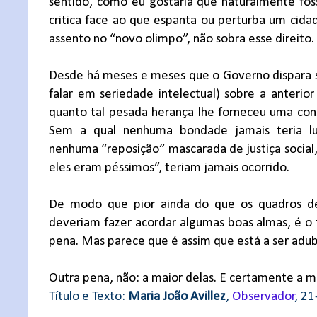
sentido, como eu gostaria que naturalmente fos
critica face ao que espanta ou perturba um ci
assento no “novo olimpo”, não sobra esse direito. 
Desde há meses e meses que o Governo dispara se
falar em seriedade intelectual) sobre a anteri
quanto tal pesada herança lhe forneceu uma consi
Sem a qual nenhuma bondade jamais teria lug
nenhuma “reposição” mascarada de justiça socia
eles eram péssimos”, teriam jamais ocorrido.
De modo que pior ainda do que os quadros d
deveriam fazer acordar algumas boas almas, é o f
pena. Mas parece que é assim que está a ser adu
Outra pena, não: a maior delas. E certamente a ma
Título e Texto:
Maria João Avillez
,
Observador
, 2