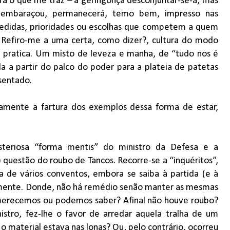
ra o que me traz – a geringonça desconjuntar-se-á, mas
u embaraçou, permanecerá, temo bem, impresso nas
medidas, prioridades ou escolhas que competem a quem
 Refiro-me a uma certa, como dizer?, cultura do modo
 pratica. Um misto de leveza e manha, de “tudo nos é
 a partir do palco do poder para a plateia de patetas
sentado.
amente a fartura dos exemplos dessa forma de estar,
teriosa “forma mentis” do ministro da Defesa e a
questão do roubo de Tancos. Recorre-se a “inquéritos”,
ra de vários conventos, embora se saiba à partida (e à
lmente. Donde, não há remédio senão manter as mesmas
merecemos ou podemos saber? Afinal não houve roubo?
stro, fez-lhe o favor de arredar aquela tralha de um
material estava nas lonas? Ou, pelo contrário, ocorreu