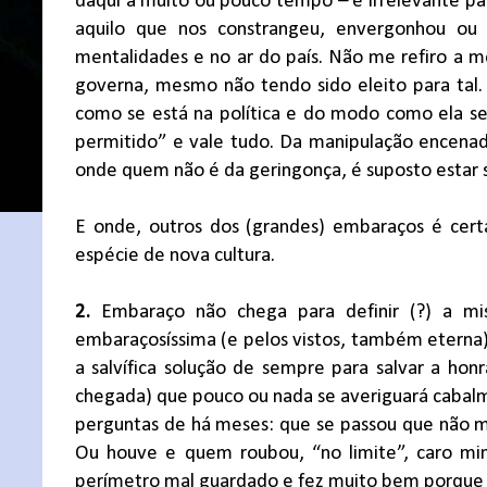
daqui a muito ou pouco tempo – é irrelevante pa
aquilo que nos constrangeu, envergonhou o
mentalidades e no ar do país. Não me refiro a 
governa, mesmo não tendo sido eleito para tal.
como se está na política e do modo como ela se
permitido” e vale tudo. Da manipulação encenada
onde quem não é da geringonça, é suposto estar 
E onde, outros dos (grandes) embaraços é cert
espécie de nova cultura.
2.
Embaraço não chega para definir (?) a mis
embaraçosíssima (e pelos vistos, também eterna) 
a salvífica solução de sempre para salvar a hon
chegada) que pouco ou nada se averiguará caba
perguntas de há meses: que se passou que não 
Ou houve e quem roubou, “no limite”, caro mini
perímetro mal guardado e fez muito bem porque o 