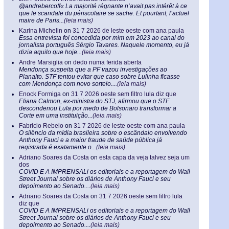
@andrebercoff« La majorité régnante n’avait pas intérêt à ce
que le scandale du périscolaire se sache. Et pourtant, l’actuel
maire de Paris...
(leia mais)
Karina Michelin
on
31 7 2026 de leste oeste com ana paula
Essa entrevista foi concedida por mim em 2023 ao canal do
jornalista português Sérgio Tavares. Naquele momento, eu já
dizia aquilo que hoje...
(leia mais)
Andre Marsiglia
on
dedo numa ferida aberta
Mendonça suspeita que a PF vazou investigações ao
Planalto. STF tentou evitar que caso sobre Lulinha ficasse
com Mendonça com novo sorteio....
(leia mais)
Enock Formiga
on
31 7 2026 oeste sem filtro lula diz que
Eliana Calmon, ex-ministra do STJ, afirmou que o STF
descondenou Lula por medo de Bolsonaro transformar a
Corte em uma instituição...
(leia mais)
Fabricio Rebelo
on
31 7 2026 de leste oeste com ana paula
O silêncio da mídia brasileira sobre o escândalo envolvendo
Anthony Fauci e a maior fraude de saúde pública já
registrada é exatamente o...
(leia mais)
Adriano Soares da Costa
on
esta capa da veja talvez seja um
dos
COVID E A IMPRENSALi os editoriais e a reportagem do Wall
Street Journal sobre os diários de Anthony Fauci e seu
depoimento ao Senado....
(leia mais)
Adriano Soares da Costa
on
31 7 2026 oeste sem filtro lula
diz que
COVID E A IMPRENSALi os editoriais e a reportagem do Wall
Street Journal sobre os diários de Anthony Fauci e seu
depoimento ao Senado....
(leia mais)