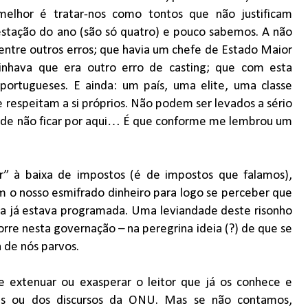
elhor é tratar-nos como tontos que não justificam
 estação do ano (são só quatro) e pouco sabemos. A não
 entre outros erros; que havia um chefe de Estado Maior
inhava que era outro erro de casting; que com esta
portugueses. E ainda: um país, uma elite, uma classe
 respeitam a si próprios. Não podem ser levados a sério
pode não ficar por aqui… É que conforme me lembrou um
ar” à baixa de impostos (é de impostos que falamos),
 o nosso esmifrado dinheiro para logo se perceber que
a já estava programada. Uma leviandade deste risonho
rre nesta governação – na peregrina ideia (?) de que se
 de nós parvos.
e extenuar ou exasperar o leitor que já os conhece e
uicas ou dos discursos da ONU. Mas se não contamos,