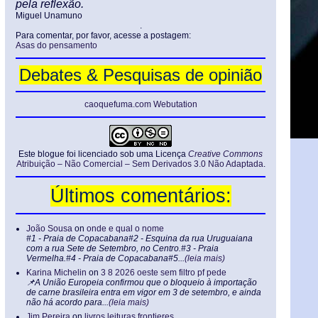
pela reflexão.
Miguel Unamuno
.
Para comentar, por favor, acesse a postagem:
Asas do pensamento
Debates & Pesquisas de opinião
caoquefuma.com Webutation
Este blogue foi licenciado sob uma Licença
Creative Commons
Atribuição – Não Comercial – Sem Derivados 3.0 Não Adaptada
.
Últimos comentários:
João Sousa
on
onde e qual o nome
#1 - Praia de Copacabana#2 - Esquina da rua Uruguaiana
com a rua Sete de Setembro, no Centro.#3 - Praia
Vermelha.#4 - Praia de Copacabana#5...
(leia mais)
Karina Michelin
on
3 8 2026 oeste sem filtro pf pede
📌A União Europeia confirmou que o bloqueio à importação
de carne brasileira entra em vigor em 3 de setembro, e ainda
não há acordo para...
(leia mais)
Jim Pereira
on
livros leituras frontieres