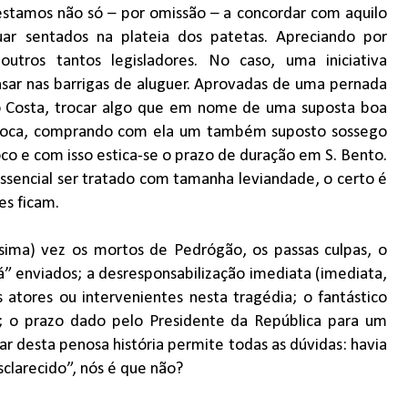
stamos não só – por omissão – a concordar com aquilo
ar sentados na plateia dos patetas. Apreciando por
tros tantos legisladores. No caso, uma iniciativa
sar nas barrigas de aluguer. Aprovadas de uma pernada
io Costa, trocar algo que em nome de uma suposta boa
troca, comprando com ela um também suposto sossego
co e com isso estica-se o prazo de duração em S. Bento.
essencial ser tratado com tamanha leviandade, o certo é
es ficam.
íssima) vez os mortos de Pedrógão, os passas culpas, o
á” enviados; a desresponsabilização imediata (imediata,
atores ou intervenientes nesta tragédia; o fantástico
l; o prazo dado pelo Presidente da República para um
ar desta penosa história permite todas as dúvidas: havia
sclarecido”, nós é que não?