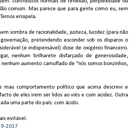
sem: contributos normais de reflexão, perplexidade ou
dadão comum. Mas parece que para gente como eu, sem
Temos erisipela.
m sombra de racionalidade, justeza, lucidez (para não
or governação, pretendendo esconder sob os disparos o
derável (e indispensável) dose de oxigénio financeiro.
ar, nenhum brilharete disfarçado de generosidade,
l, nenhum aumento camuflado de “nós somos bonzinhos,
e mau comportamento político que acima descrevi e
acto de eles irem ser lidos ao viés e com acidez. Outra
bada uma parte do país: com ácido.
is evitável.
1-9-2017