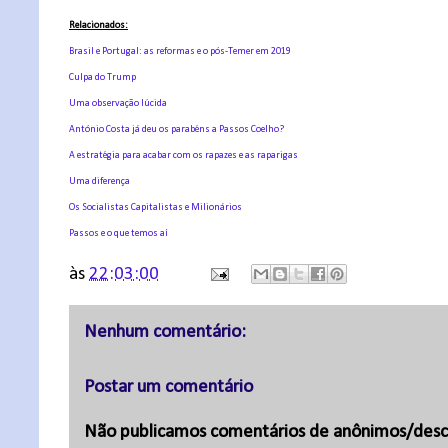
Relacionados:
Brasil e Portugal: as reformas e o pós-Temer em 2019
Culpa do Trump
Uma observação lúcida
António Costa já deu os parabéns a Passos Coelho?
A estratégia para acabar com os rapazes e as raparigas
Uma diferença
Os Socialistas Capitalistas e Milionários
Passos e o que temos aí
às
22:03:00
Nenhum comentário:
Postar um comentário
Não publicamos comentários de anônimos/desc