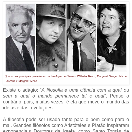
Quatro dos principais promotores da
Ideologia de Gênero:
Wilhelm Reich, Margaret Sanger, Michel
Foucault e Margaret Mead
E
xiste o adágio: “
A filosofia é uma ciência com a qual ou
sem a qual o mundo permanece tal e qual
”. Penso o
contrário, pois, muitas vezes, é ela que move o mundo das
ideias e das revoluções.
A filosofia pode ser usada tanto para o bem como para o
mal. Grandes filósofos como Aristóteles e Platão inspiraram
exponenciais Doutores da Igreja, como Santo Tomás de