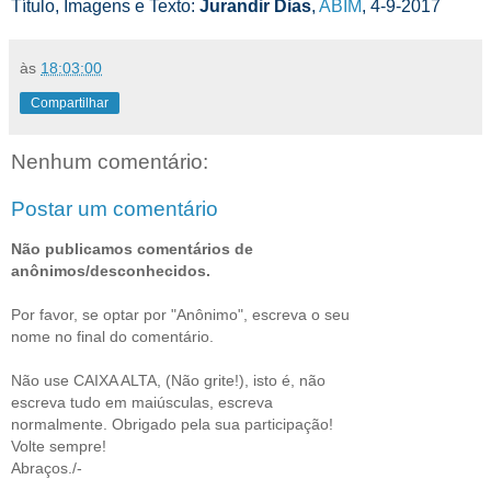
Título, Imagens e Texto:
Jurandir Dias
,
ABIM
, 4-9-2017
às
18:03:00
Compartilhar
Nenhum comentário:
Postar um comentário
Não publicamos comentários de
anônimos/desconhecidos.
Por favor, se optar por "Anônimo", escreva o seu
nome no final do comentário.
Não use CAIXA ALTA, (Não grite!), isto é, não
escreva tudo em maiúsculas, escreva
normalmente. Obrigado pela sua participação!
Volte sempre!
Abraços./-