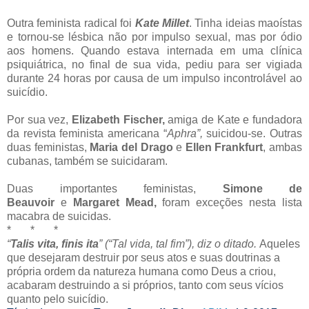
Outra feminista radical foi
Kate Millet
. Tinha ideias maoístas
e tornou-se lésbica não por impulso sexual, mas por ódio
aos homens. Quando estava internada em uma clínica
psiquiátrica, no final de sua vida, pediu para ser vigiada
durante 24 horas por causa de um impulso incontrolável ao
suicídio.
Por sua vez,
Elizabeth Fischer,
amiga de Kate e fundadora
da revista feminista americana “
Aphra”,
suicidou-se. Outras
duas feministas,
Maria del Drago
e
Ellen Frankfurt
, ambas
cubanas, também se suicidaram.
Duas importantes feministas,
Simone de
Beauvoir
e
Margaret Mead,
foram exceções nesta lista
macabra de suicidas.
* * *
“
Talis vita, finis ita
” (“Tal vida, tal fim”), diz o ditado.
Aqueles
que desejaram destruir por seus atos e suas doutrinas a
própria ordem da natureza humana como Deus a criou,
acabaram destruindo a si próprios, tanto com seus vícios
quanto pelo suicídio.