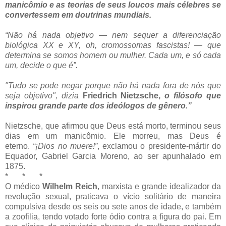
manicômio e as teorias de seus loucos mais célebres se
convertessem em doutrinas mundiais.
“Não há nada objetivo — nem sequer a diferenciação
biológica XX e XY, oh, cromossomas fascistas! — que
determina se somos homem ou mulher. Cada um, e só cada
um, decide o que é”.
"Tudo se pode negar porque não há nada fora de nós que
seja objetivo", dizia
Friedrich
Nietzsche,
o filósofo que
inspirou grande parte dos ideólogos de gênero.”
Nietzsche, que afirmou que Deus está morto, terminou seus
dias em um manicômio. Ele morreu, mas Deus é
eterno.
“¡Dios no muere!”
, exclamou o presidente-mártir do
Equador, Gabriel Garcia Moreno, ao ser apunhalado em
1875.
* * *
O médico
Wilhelm Reich
, marxista e grande idealizador da
revolução sexual, praticava o vício solitário de maneira
compulsiva desde os seis ou sete anos de idade, e também
a zoofilia, tendo votado forte ódio contra a figura do pai. Em