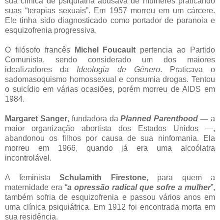
sua clínica de psiquiatria abusava de mulheres praticando
suas “terapias sexuais”. Em 1957 morreu em um cárcere.
Ele tinha sido diagnosticado como portador de paranoia e
esquizofrenia progressiva.
O filósofo francês
Michel Foucault
pertencia ao Partido
Comunista, sendo considerado um dos maiores
idealizadores da
Ideologia de Gênero
. Praticava o
sadomasoquismo homossexual e consumia drogas. Tentou
o suicídio em várias ocasiões, porém morreu de AIDS em
1984.
Margaret Sanger
, fundadora da
Planned Parenthood
—
a
maior organização abortista dos Estados Unidos —,
abandonou os filhos por causa de sua ninfomania. Ela
morreu em 1966, quando já era uma alcoólatra
incontrolável.
A feminista
Schulamith Firestone
, para quem a
maternidade era “
a opressão radical que sofre a mulher
”,
também sofria de esquizofrenia e passou vários anos em
uma clínica psiquiátrica. Em 1912 foi encontrada morta em
sua residência.