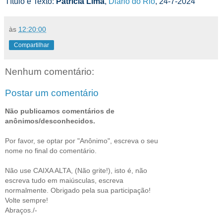
Título e Texto:
Patricia Lima
,
Diário do Rio
, 24-7-2024
às
12:20:00
Compartilhar
Nenhum comentário:
Postar um comentário
Não publicamos comentários de
anônimos/desconhecidos.
Por favor, se optar por "Anônimo", escreva o seu
nome no final do comentário.
Não use CAIXA ALTA, (Não grite!), isto é, não
escreva tudo em maiúsculas, escreva
normalmente. Obrigado pela sua participação!
Volte sempre!
Abraços./-