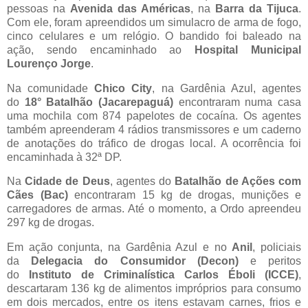
pessoas na
Avenida das Américas
, na
Barra da Tijuca
.
Com ele, foram apreendidos um simulacro de arma de fogo,
cinco celulares e um relógio. O bandido foi baleado na
ação, sendo encaminhado ao
Hospital Municipal
Lourenço Jorge
.
Na comunidade
Chico City
, na Gardênia Azul, agentes
do
18° Batalhão (Jacarepaguá)
encontraram numa casa
uma mochila com 874 papelotes de cocaína. Os agentes
também apreenderam 4 rádios transmissores e um caderno
de anotações do tráfico de drogas local. A ocorrência foi
encaminhada à 32ª DP.
Na
Cidade de Deus
, agentes do
Batalhão de Ações com
Cães (Bac)
encontraram 15 kg de drogas, munições e
carregadores de armas. Até o momento, a Ordo apreendeu
297 kg de drogas.
Em ação conjunta, na Gardênia Azul e no
Anil
, policiais
da
Delegacia do Consumidor (Decon)
e peritos
do
Instituto de Criminalística Carlos Éboli (ICCE)
,
descartaram 136 kg de alimentos impróprios para consumo
em dois mercados, entre os itens estavam carnes, frios e