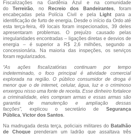
Fiscalizações na Gardênia Azul e na comunidade
do
Terreirão
, no
Recreio dos Bandeirantes
, foram
encabeçadas pela Polícia Civil e pela
Light
para a
identificação de furto de energia. Desde o início da Ordo até
esta terça-feira, 49 locais foram inspecionados, 39 deles
apresentaram problemas. O prejuízo causado pelas
irregularidades encontradas – ligações diretas e desvios de
energia – é superior a R$ 2,6 milhões, segundo a
concessionária. Na maioria das inspeções, os serviços
foram regularizados.
“As ações fiscalizatórias continuam por tempo
indeterminado, o foco principal é atividade comercial
explorada na região. O público consumidor de droga é
menor que o de internet, celular, água, luz e o criminoso
enxergou nisso uma fonte de receita. Esse dinheiro fortalece
a criminalidade, eles compram armas e essas armas são
garantia de manutenção e ampliação dessas
facções”,
explicou o secretário de
Segurança
Pública
,
Victor dos Santos
.
Na madrugada desta terça, policiais militares do
Batalhão
de Choque
prenderam um ladrão que assaltava três