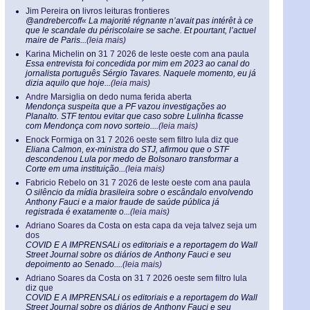
Jim Pereira
on
livros leituras frontieres
@andrebercoff« La majorité régnante n’avait pas intérêt à ce
que le scandale du périscolaire se sache. Et pourtant, l’actuel
maire de Paris...
(leia mais)
Karina Michelin
on
31 7 2026 de leste oeste com ana paula
Essa entrevista foi concedida por mim em 2023 ao canal do
jornalista português Sérgio Tavares. Naquele momento, eu já
dizia aquilo que hoje...
(leia mais)
Andre Marsiglia
on
dedo numa ferida aberta
Mendonça suspeita que a PF vazou investigações ao
Planalto. STF tentou evitar que caso sobre Lulinha ficasse
com Mendonça com novo sorteio....
(leia mais)
Enock Formiga
on
31 7 2026 oeste sem filtro lula diz que
Eliana Calmon, ex-ministra do STJ, afirmou que o STF
descondenou Lula por medo de Bolsonaro transformar a
Corte em uma instituição...
(leia mais)
Fabricio Rebelo
on
31 7 2026 de leste oeste com ana paula
O silêncio da mídia brasileira sobre o escândalo envolvendo
Anthony Fauci e a maior fraude de saúde pública já
registrada é exatamente o...
(leia mais)
Adriano Soares da Costa
on
esta capa da veja talvez seja um
dos
COVID E A IMPRENSALi os editoriais e a reportagem do Wall
Street Journal sobre os diários de Anthony Fauci e seu
depoimento ao Senado....
(leia mais)
Adriano Soares da Costa
on
31 7 2026 oeste sem filtro lula
diz que
COVID E A IMPRENSALi os editoriais e a reportagem do Wall
Street Journal sobre os diários de Anthony Fauci e seu