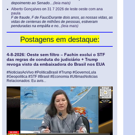
depoimento ao Senado....
(leia mais)
Alberto Gonçalves
on
31 7 2026 de leste oeste com ana
paula
F de fraude, F de FauciDurante dois anos, as nossas vidas, as
vidas de centenas de milhões de pessoas, estiveram
penduradas na empáfia e no...
(leia mais)
Postagens em destaque:
4-8-2026: Oeste sem filtro – Fachin exclui o STF
das regras de conduta do judiciário + Trump
revoga visto da embaixadora do Brasil nos EUA
#NoticiasAoVivo #PoliticaBrasil #Trump #GovernoLula
#Geopolitica #STF #Brasil #Economia #UltimasNoticias
Relacionados: Eu avis...