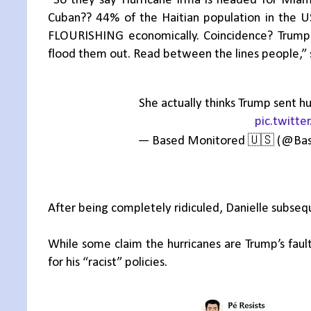
“So they say Hurricane Irma is headed for Miami.
Cuban?? 44% of the Haitian population in the US 
FLOURISHING economically. Coincidence? Trump
flood them out. Read between the lines people,”
She actually thinks Trump sent hu
pic.twitte
🇺🇸
— Based Monitored
(@Bas
After being completely ridiculed, Danielle subse
While some claim the hurricanes are Trump’s faul
for his “racist” policies.