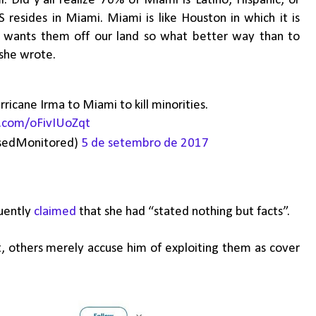
 Did y’all realize 70% of Miami is Latino, Hispanic, or
resides in Miami. Miami is like Houston in which it is
 wants them off our land so what better way than to
 she wrote.
rricane Irma to Miami to kill minorities.
r.com/oFivIUoZqt
edMonitored)
5 de setembro de 2017
quently
claimed
that she had “stated nothing but facts”.
t, others merely accuse him of exploiting them as cover