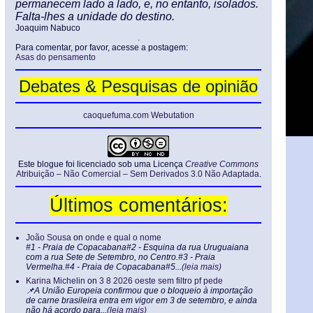
permanecem lado a lado, e, no entanto, isolados.
Falta-lhes a unidade do destino.
Joaquim Nabuco
.
Para comentar, por favor, acesse a postagem:
Asas do pensamento
Debates & Pesquisas de opinião
caoquefuma.com Webutation
Este blogue foi licenciado sob uma Licença
Creative Commons
Atribuição – Não Comercial – Sem Derivados 3.0 Não Adaptada
.
Últimos comentários:
João Sousa
on
onde e qual o nome
#1 - Praia de Copacabana#2 - Esquina da rua Uruguaiana
com a rua Sete de Setembro, no Centro.#3 - Praia
Vermelha.#4 - Praia de Copacabana#5...
(leia mais)
Karina Michelin
on
3 8 2026 oeste sem filtro pf pede
📌A União Europeia confirmou que o bloqueio à importação
de carne brasileira entra em vigor em 3 de setembro, e ainda
não há acordo para...
(leia mais)