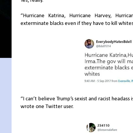
Yes, really.
“Hurricane Katrina, Hurricane Harvey, Hurri
exterminate blacks even if they have to kill whit
“I can’t believe Trump’s sexist and racist headass 
wrote one Twitter user.