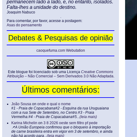
permanecem lado a lado, e, no entanto, isolados.
Falta-lhes a unidade do destino.
Joaquim Nabuco
.
Para comentar, por favor, acesse a postagem:
Asas do pensamento
Debates & Pesquisas de opinião
caoquefuma.com Webutation
Este blogue foi licenciado sob uma Licença
Creative Commons
Atribuição – Não Comercial – Sem Derivados 3.0 Não Adaptada
.
Últimos comentários:
João Sousa
on
onde e qual o nome
#1 - Praia de Copacabana#2 - Esquina da rua Uruguaiana
com a rua Sete de Setembro, no Centro.#3 - Praia
Vermelha.#4 - Praia de Copacabana#5...
(leia mais)
Karina Michelin
on
3 8 2026 oeste sem filtro pf pede
📌A União Europeia confirmou que o bloqueio à importação
de carne brasileira entra em vigor em 3 de setembro, e ainda
não há acordo para...
(leia mais)