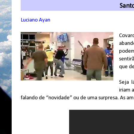
Sant
Luciano Ayan
Covard
aband
podem
sentir
que d
Seja l
iriam 
falando de “novidade” ou de uma surpresa. As am