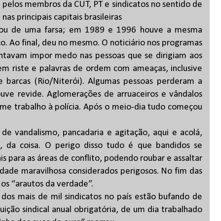
pelos membros da CUT, PT e sindicatos no sentido de
as principais capitais brasileiras
ssou de uma farsa; em 1989 e 1996 houve a mesma
o. Ao final, deu no mesmo. O noticiário nos programas
entavam impor medo nas pessoas que se dirigiam aos
 em riste e palavras de ordem com ameaças, inclusive
 e barcas (Rio/Niterói). Algumas pessoas perderam a
ouve revide. Aglomerações de arruaceiros e vândalos
rme trabalho à polícia. Após o meio-dia tudo começou
de vandalismo, pancadaria e agitação, aqui e acolá,
i, da coisa. O perigo disso tudo é que bandidos se
s para as áreas de conflito, podendo roubar e assaltar
idade maravilhosa considerados perigosos. No fim das
os “arautos da verdade”.
 dos mais de mil sindicatos no país estão bufando de
uição sindical anual obrigatória, de um dia trabalhado