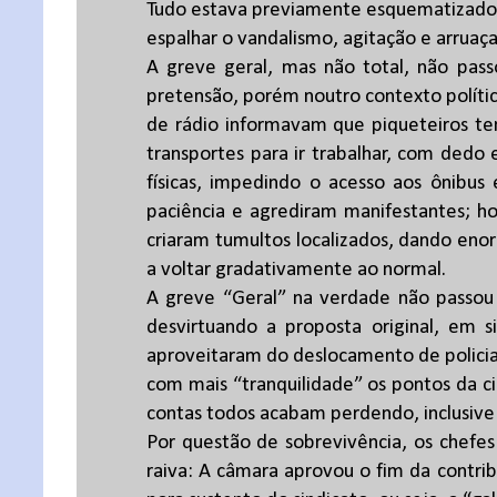
Tudo estava previamente esquematizado 
espalhar o vandalismo, agitação e arruaça n
A greve geral, mas não total, não pa
pretensão, porém noutro contexto polític
de rádio informavam que piqueteiros t
transportes para ir trabalhar, com dedo
físicas, impedindo o acesso aos ônibus
paciência e agrediram manifestantes; h
criaram tumultos localizados, dando eno
a voltar gradativamente ao normal.
A greve “Geral” na verdade não passou 
desvirtuando a proposta original, em s
aproveitaram do deslocamento de policiai
com mais “tranquilidade” os pontos da c
contas todos acabam perdendo, inclusive 
Por questão de sobrevivência, os chefes
raiva: A câmara aprovou o fim da contrib