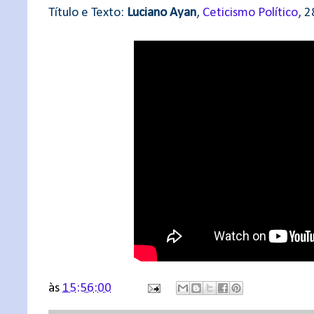
Título e Texto:
Luciano Ayan
,
Ceticismo Político
, 
às
15:56:00