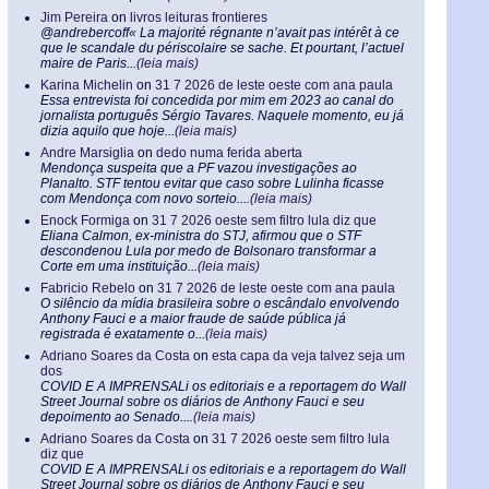
Jim Pereira
on
livros leituras frontieres
@andrebercoff« La majorité régnante n’avait pas intérêt à ce
que le scandale du périscolaire se sache. Et pourtant, l’actuel
maire de Paris...
(leia mais)
Karina Michelin
on
31 7 2026 de leste oeste com ana paula
Essa entrevista foi concedida por mim em 2023 ao canal do
jornalista português Sérgio Tavares. Naquele momento, eu já
dizia aquilo que hoje...
(leia mais)
Andre Marsiglia
on
dedo numa ferida aberta
Mendonça suspeita que a PF vazou investigações ao
Planalto. STF tentou evitar que caso sobre Lulinha ficasse
com Mendonça com novo sorteio....
(leia mais)
Enock Formiga
on
31 7 2026 oeste sem filtro lula diz que
Eliana Calmon, ex-ministra do STJ, afirmou que o STF
descondenou Lula por medo de Bolsonaro transformar a
Corte em uma instituição...
(leia mais)
Fabricio Rebelo
on
31 7 2026 de leste oeste com ana paula
O silêncio da mídia brasileira sobre o escândalo envolvendo
Anthony Fauci e a maior fraude de saúde pública já
registrada é exatamente o...
(leia mais)
Adriano Soares da Costa
on
esta capa da veja talvez seja um
dos
COVID E A IMPRENSALi os editoriais e a reportagem do Wall
Street Journal sobre os diários de Anthony Fauci e seu
depoimento ao Senado....
(leia mais)
Adriano Soares da Costa
on
31 7 2026 oeste sem filtro lula
diz que
COVID E A IMPRENSALi os editoriais e a reportagem do Wall
Street Journal sobre os diários de Anthony Fauci e seu