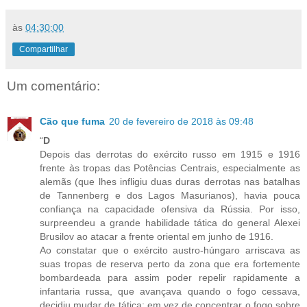
às
04:30:00
Compartilhar
Um comentário:
Cão que fuma
20 de fevereiro de 2018 às 09:48
“
D
Depois das derrotas do exército russo em 1915 e 1916
frente às tropas das Potências Centrais, especialmente as
alemãs (que lhes infligiu duas duras derrotas nas batalhas
de Tannenberg e dos Lagos Masurianos), havia pouca
confiança na capacidade ofensiva da Rússia. Por isso,
surpreendeu a grande habilidade tática do general Alexei
Brusilov ao atacar a frente oriental em junho de 1916.
Ao constatar que o exército austro-húngaro arriscava as
suas tropas de reserva perto da zona que era fortemente
bombardeada para assim poder repelir rapidamente a
infantaria russa, que avançava quando o fogo cessava,
decidiu mudar de tática: em vez de concentrar o fogo sobre