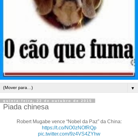
▼
quinta-feira, 22 de outubro de 2015
Piada chinesa
Robert Mugabe vence “Nobel da Paz” da China:
https://t.co/NO0zNOfRQp
pic.twitter.com/9z4VS4ZYhw