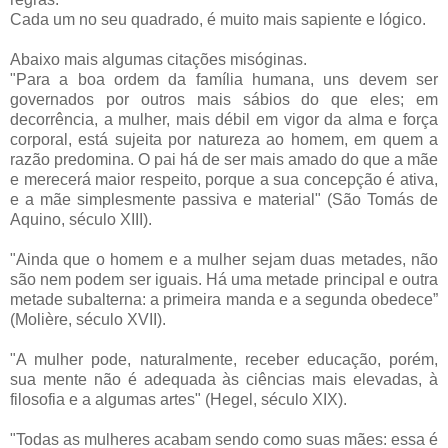
Cada um no seu quadrado, é muito mais sapiente e lógico.
Abaixo mais algumas citações misóginas.
"Para a boa ordem da família humana, uns devem ser
governados por outros mais sábios do que eles; em
decorrência, a mulher, mais débil em vigor da alma e força
corporal, está sujeita por natureza ao homem, em quem a
razão predomina. O pai há de ser mais amado do que a mãe
e merecerá maior respeito, porque a sua concepção é ativa,
e a mãe simplesmente passiva e material" (São Tomás de
Aquino, século XIII).
"Ainda que o homem e a mulher sejam duas metades, não
são nem podem ser iguais. Há uma metade principal e outra
metade subalterna: a primeira manda e a segunda obedece”
(Molière, século XVII).
"A mulher pode, naturalmente, receber educação, porém,
sua mente não é adequada às ciências mais elevadas, à
filosofia e a algumas artes" (Hegel, século XIX).
"Todas as mulheres acabam sendo como suas mães: essa é