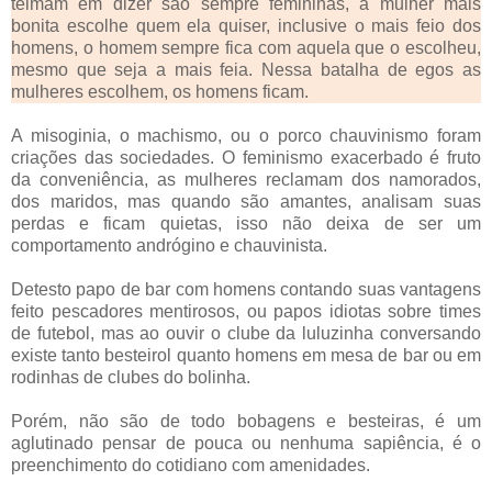
teimam em dizer são sempre femininas, a mulher mais
bonita escolhe quem ela quiser, inclusive o mais feio dos
homens, o homem sempre fica com aquela que o escolheu,
mesmo que seja a mais feia. Nessa batalha de egos as
mulheres escolhem, os homens ficam.
A misoginia, o machismo, ou o porco chauvinismo foram
criações das sociedades. O feminismo exacerbado é fruto
da conveniência, as mulheres reclamam dos namorados,
dos maridos, mas quando são amantes, analisam suas
perdas e ficam quietas, isso não deixa de ser um
comportamento andrógino e chauvinista.
Detesto papo de bar com homens contando suas vantagens
feito pescadores mentirosos, ou papos idiotas sobre times
de futebol, mas ao ouvir o clube da luluzinha conversando
existe tanto besteirol quanto homens em mesa de bar ou em
rodinhas de clubes do bolinha.
Porém, não são de todo bobagens e besteiras, é um
aglutinado pensar de pouca ou nenhuma sapiência, é o
preenchimento do cotidiano com amenidades.