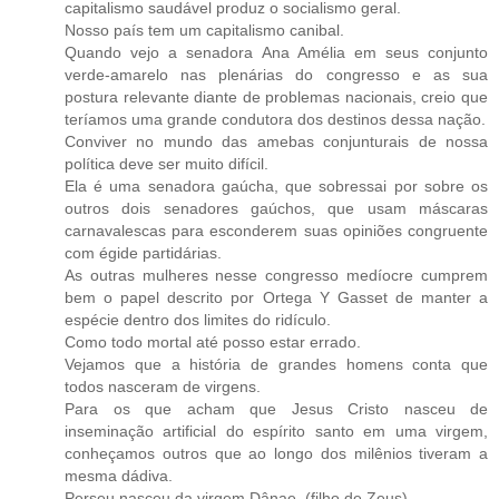
capitalismo saudável produz o socialismo geral.
Nosso país tem um capitalismo canibal.
Quando vejo a senadora Ana Amélia em seus conjunto
verde-amarelo nas plenárias do congresso e as sua
postura relevante diante de problemas nacionais, creio que
teríamos uma grande condutora dos destinos dessa nação.
Conviver no mundo das amebas conjunturais de nossa
política deve ser muito difícil.
Ela é uma senadora gaúcha, que sobressai por sobre os
outros dois senadores gaúchos, que usam máscaras
carnavalescas para esconderem suas opiniões congruente
com égide partidárias.
As outras mulheres nesse congresso medíocre cumprem
bem o papel descrito por Ortega Y Gasset de manter a
espécie dentro dos limites do ridículo.
Como todo mortal até posso estar errado.
Vejamos que a história de grandes homens conta que
todos nasceram de virgens.
Para os que acham que Jesus Cristo nasceu de
inseminação artificial do espírito santo em uma virgem,
conheçamos outros que ao longo dos milênios tiveram a
mesma dádiva.
Perseu nasceu da virgem Dânae. (filho de Zeus)