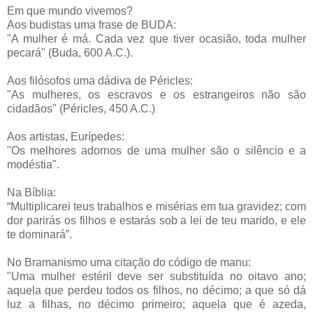
Em que mundo vivemos?
Aos budistas uma frase de BUDA:
"A mulher é má. Cada vez que tiver ocasião, toda mulher
pecará" (Buda, 600 A.C.).
Aos filósofos uma dádiva de Péricles:
"As mulheres, os escravos e os estrangeiros não são
cidadãos" (Péricles, 450 A.C.)
Aos artistas, Eurípedes:
"Os melhores adornos de uma mulher são o silêncio e a
modéstia".
Na Bíblia:
“Multiplicarei teus trabalhos e misérias em tua gravidez; com
dor parirás os filhos e estarás sob a lei de teu marido, e ele
te dominará”.
No Bramanismo uma citação do código de manu:
"Uma mulher estéril deve ser substituída no oitavo ano;
aquela que perdeu todos os filhos, no décimo; a que só dá
luz a filhas, no décimo primeiro; aquela que é azeda,