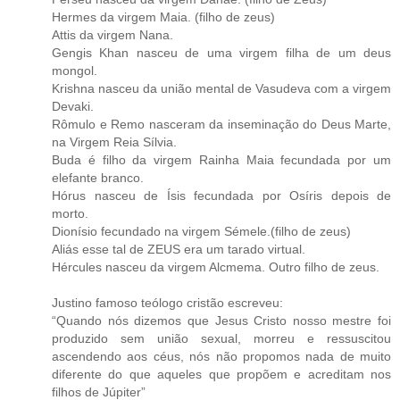
Hermes da virgem Maia. (filho de zeus)
Attis da virgem Nana.
Gengis Khan nasceu de uma virgem filha de um deus
mongol.
Krishna nasceu da união mental de Vasudeva com a virgem
Devaki.
Rômulo e Remo nasceram da inseminação do Deus Marte,
na Virgem Reia Sílvia.
Buda é filho da virgem Rainha Maia fecundada por um
elefante branco.
Hórus nasceu de Ísis fecundada por Osíris depois de
morto.
Dionísio fecundado na virgem Sémele.(filho de zeus)
Aliás esse tal de ZEUS era um tarado virtual.
Hércules nasceu da virgem Alcmema. Outro filho de zeus.
Justino famoso teólogo cristão escreveu:
“Quando nós dizemos que Jesus Cristo nosso mestre foi
produzido sem união sexual, morreu e ressuscitou
ascendendo aos céus, nós não propomos nada de muito
diferente do que aqueles que propõem e acreditam nos
filhos de Júpiter”