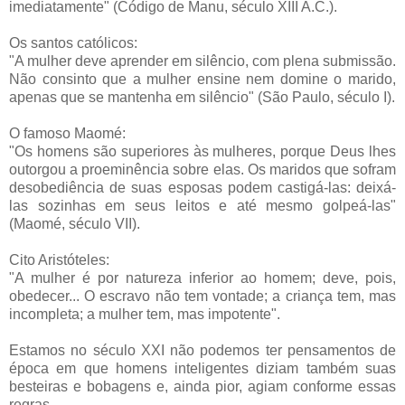
imediatamente" (Código de Manu, século XIII A.C.).
Os santos católicos:
"A mulher deve aprender em silêncio, com plena submissão.
Não consinto que a mulher ensine nem domine o marido,
apenas que se mantenha em silêncio" (São Paulo, século I).
O famoso Maomé:
"Os homens são superiores às mulheres, porque Deus lhes
outorgou a proeminência sobre elas. Os maridos que sofram
desobediência de suas esposas podem castigá-las: deixá-
las sozinhas em seus leitos e até mesmo golpeá-las"
(Maomé, século VII).
Cito Aristóteles:
"A mulher é por natureza inferior ao homem; deve, pois,
obedecer... O escravo não tem vontade; a criança tem, mas
incompleta; a mulher tem, mas impotente".
Estamos no século XXI não podemos ter pensamentos de
época em que homens inteligentes diziam também suas
besteiras e bobagens e, ainda pior, agiam conforme essas
regras.