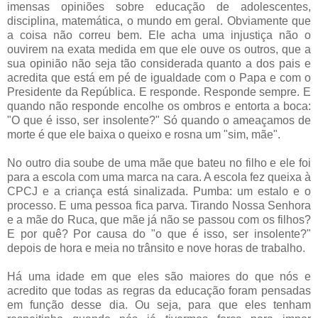
imensas opiniões sobre educação de adolescentes,
disciplina, matemática, o mundo em geral. Obviamente que
a coisa não correu bem. Ele acha uma injustiça não o
ouvirem na exata medida em que ele ouve os outros, que a
sua opinião não seja tão considerada quanto a dos pais e
acredita que está em pé de igualdade com o Papa e com o
Presidente da República. E responde. Responde sempre. E
quando não responde encolhe os ombros e entorta a boca:
"O que é isso, ser insolente?" Só quando o ameaçamos de
morte é que ele baixa o queixo e rosna um "sim, mãe".
No outro dia soube de uma mãe que bateu no filho e ele foi
para a escola com uma marca na cara. A escola fez queixa à
CPCJ e a criança está sinalizada. Pumba: um estalo e o
processo. E uma pessoa fica parva. Tirando Nossa Senhora
e a mãe do Ruca, que mãe já não se passou com os filhos?
E por quê? Por causa do "o que é isso, ser insolente?"
depois de hora e meia no trânsito e nove horas de trabalho.
Há uma idade em que eles são maiores do que nós e
acredito que todas as regras da educação foram pensadas
em função desse dia. Ou seja, para que eles tenham