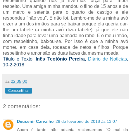
respeitinho quando nós já tivermos força para impor
respeito. Uma amiga minha mandou o filho de 15 anos e de
um metro e setenta para o quarto de castigo e ele
respondeu "não vou". E não foi. Lembro-me de a minha avó
dizer a um dos irmãos para se baixar porque ela queria dar-
lhe um tabefe (a minha avó dizia tabefe), já que ele não
tinha idade para levar uma palmada no rabo. E o meu irmão,
com respeitinho, baixou-se. Por isso é que a minha avó
morreu em casa dela, rodeada de netos e filhos. Porque
respeitinho e amor são as duas faces da mesma moeda.
Título e Texto:
Inês Teotónio Pereira
,
Diário de Notícias
,
10-2-2018
às
22:35:00
Compartilhar
2 comentários:
Deusenir Carvalho
28 de fevereiro de 2018 às 13:07
Agora é tarde, não adianta reclamarmos. 'O mal da