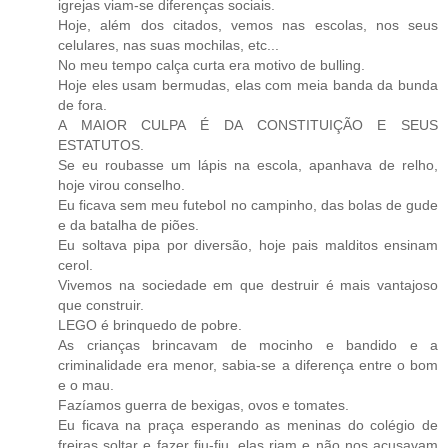
igrejas viam-se diferenças sociais.
Hoje, além dos citados, vemos nas escolas, nos seus
celulares, nas suas mochilas, etc...
No meu tempo calça curta era motivo de bulling.
Hoje eles usam bermudas, elas com meia banda da bunda
de fora.
A MAIOR CULPA É DA CONSTITUIÇÃO E SEUS
ESTATUTOS.
Se eu roubasse um lápis na escola, apanhava de relho,
hoje virou conselho.
Eu ficava sem meu futebol no campinho, das bolas de gude
e da batalha de piões.
Eu soltava pipa por diversão, hoje pais malditos ensinam
cerol.
Vivemos na sociedade em que destruir é mais vantajoso
que construir.
LEGO é brinquedo de pobre.
As crianças brincavam de mocinho e bandido e a
criminalidade era menor, sabia-se a diferença entre o bom
e o mau.
Fazíamos guerra de bexigas, ovos e tomates.
Eu ficava na praça esperando as meninas do colégio de
freiras soltar e fazer fiu-fiu, elas riam e não nos acusavam