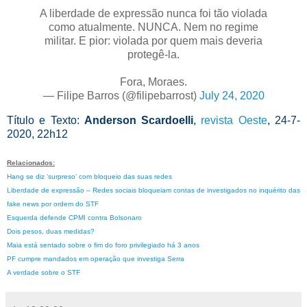
A liberdade de expressão nunca foi tão violada
como atualmente. NUNCA. Nem no regime
militar. E pior: violada por quem mais deveria
protegê-la.
Fora, Moraes.
— Filipe Barros (@filipebarrost)
July 24, 2020
Título e Texto:
Anderson Scardoelli
,
revista Oeste
, 24-7-
2020, 22h12
Relacionados:
Hang se diz ‘surpreso’ com bloqueio das suas redes
Liberdade de expressão – Redes sociais bloqueiam contas de investigados no inquérito das
fake news por ordem do STF
Esquerda defende CPMI contra Bolsonaro
Dois pesos, duas medidas?
Maia está sentado sobre o fim do foro privilegiado há 3 anos
PF cumpre mandados em operação que investiga Serra
A verdade sobre o STF