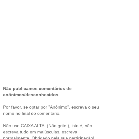
Não publicamos comentários de
anônimos/desconhecidos.
Por favor, se optar por "Anônimo", escreva o seu
nome no final do comentário.
Não use CAIXA ALTA, (Não grite!), isto é, não
escreva tudo em maiúsculas, escreva
normalmente. Obrigado pela sua participação!