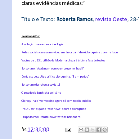
claras evidências médicas.”
Título e Texto:
Roberta Ramos
,
revista Oeste
, 28
Relacionados:
A solução que venceu a ideologia
Redes sociais censuram vídeo em favor da hidroxicloroquina que viralizou
Vacina de US$ 1 bilhão da Moderna chega à última fase de testes
Bolsonaro: ‘Acabaram com o emprego no Brasil’
Doria esquece Uip e critica cloroquina: ‘É um perigo’
Bolsonaro derrotou a covid-19
O pecado do banhista solitário
Cloroquina e ivermectina agora só com receita médica
‘Youtuber’ espalha ‘fake news’ sobre a cloroquina
Trupe do Psol ironiza novo teste de Bolsonaro
às
12:36:00