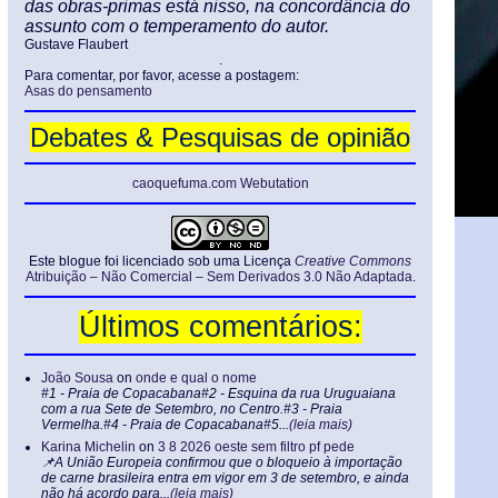
das obras-primas está nisso, na concordância do
assunto com o temperamento do autor.
Gustave Flaubert
.
Para comentar, por favor, acesse a postagem:
Asas do pensamento
Debates & Pesquisas de opinião
caoquefuma.com Webutation
Este blogue foi licenciado sob uma Licença
Creative Commons
Atribuição – Não Comercial – Sem Derivados 3.0 Não Adaptada
.
Últimos comentários:
João Sousa
on
onde e qual o nome
#1 - Praia de Copacabana#2 - Esquina da rua Uruguaiana
com a rua Sete de Setembro, no Centro.#3 - Praia
Vermelha.#4 - Praia de Copacabana#5...
(leia mais)
Karina Michelin
on
3 8 2026 oeste sem filtro pf pede
📌A União Europeia confirmou que o bloqueio à importação
de carne brasileira entra em vigor em 3 de setembro, e ainda
não há acordo para...
(leia mais)