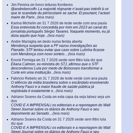
Jim Pereira
on
livros leituras frontieres
@andrebercoff« La majorité régnante n’avait pas intérêt à ce
que le scandale du périscolaire se sache. Et pourtant, l’actuel
maire de Paris...
(leia mais)
Karina Michelin
on
31 7 2026 de leste oeste com ana paula
Essa entrevista foi concedida por mim em 2023 ao canal do
jornalista português Sérgio Tavares. Naquele momento, eu já
dizia aquilo que hoje...
(leia mais)
Andre Marsiglia
on
dedo numa ferida aberta
Mendonça suspeita que a PF vazou investigações ao
Planalto. STF tentou evitar que caso sobre Lulinha ficasse
com Mendonça com novo sorteio....
(leia mais)
Enock Formiga
on
31 7 2026 oeste sem filtro lula diz que
Eliana Calmon, ex-ministra do STJ, afirmou que o STF
descondenou Lula por medo de Bolsonaro transformar a
Corte em uma instituição...
(leia mais)
Fabricio Rebelo
on
31 7 2026 de leste oeste com ana paula
O silêncio da mídia brasileira sobre o escândalo envolvendo
Anthony Fauci e a maior fraude de saúde pública já
registrada é exatamente o...
(leia mais)
Adriano Soares da Costa
on
esta capa da veja talvez seja um
dos
COVID E A IMPRENSALi os editoriais e a reportagem do Wall
Street Journal sobre os diários de Anthony Fauci e seu
depoimento ao Senado....
(leia mais)
Adriano Soares da Costa
on
31 7 2026 oeste sem filtro lula
diz que
COVID E A IMPRENSALi os editoriais e a reportagem do Wall
Street Journal sobre os diários de Anthony Fauci e seu