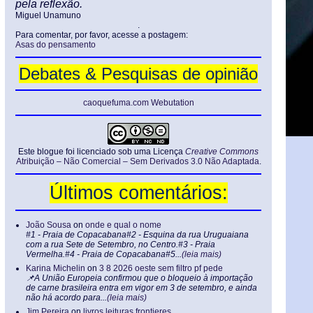
pela reflexão.
Miguel Unamuno
.
Para comentar, por favor, acesse a postagem:
Asas do pensamento
Debates & Pesquisas de opinião
caoquefuma.com Webutation
Este blogue foi licenciado sob uma Licença
Creative Commons
Atribuição – Não Comercial – Sem Derivados 3.0 Não Adaptada
.
Últimos comentários:
João Sousa
on
onde e qual o nome
#1 - Praia de Copacabana#2 - Esquina da rua Uruguaiana
com a rua Sete de Setembro, no Centro.#3 - Praia
Vermelha.#4 - Praia de Copacabana#5...
(leia mais)
Karina Michelin
on
3 8 2026 oeste sem filtro pf pede
📌A União Europeia confirmou que o bloqueio à importação
de carne brasileira entra em vigor em 3 de setembro, e ainda
não há acordo para...
(leia mais)
Jim Pereira
on
livros leituras frontieres