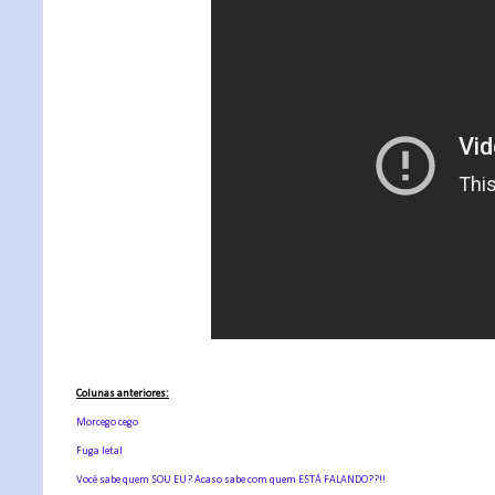
Colunas anteriores:
Morcego cego
Fuga letal
Você sabe quem SOU EU? Acaso sabe com quem ESTÁ FALANDO??!!