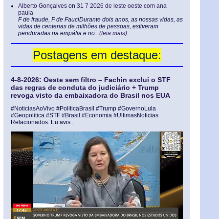
Alberto Gonçalves
on
31 7 2026 de leste oeste com ana
paula
F de fraude, F de FauciDurante dois anos, as nossas vidas, as
vidas de centenas de milhões de pessoas, estiveram
penduradas na empáfia e no...
(leia mais)
Postagens em destaque:
4-8-2026: Oeste sem filtro – Fachin exclui o STF
das regras de conduta do judiciário + Trump
revoga visto da embaixadora do Brasil nos EUA
#NoticiasAoVivo #PoliticaBrasil #Trump #GovernoLula
#Geopolitica #STF #Brasil #Economia #UltimasNoticias
Relacionados: Eu avis...