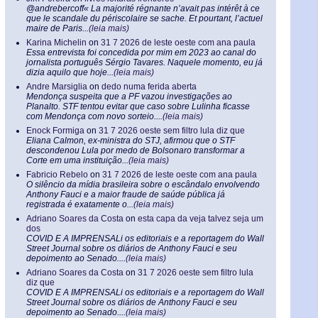
@andrebercoff« La majorité régnante n’avait pas intérêt à ce
que le scandale du périscolaire se sache. Et pourtant, l’actuel
maire de Paris...
(leia mais)
Karina Michelin
on
31 7 2026 de leste oeste com ana paula
Essa entrevista foi concedida por mim em 2023 ao canal do
jornalista português Sérgio Tavares. Naquele momento, eu já
dizia aquilo que hoje...
(leia mais)
Andre Marsiglia
on
dedo numa ferida aberta
Mendonça suspeita que a PF vazou investigações ao
Planalto. STF tentou evitar que caso sobre Lulinha ficasse
com Mendonça com novo sorteio....
(leia mais)
Enock Formiga
on
31 7 2026 oeste sem filtro lula diz que
Eliana Calmon, ex-ministra do STJ, afirmou que o STF
descondenou Lula por medo de Bolsonaro transformar a
Corte em uma instituição...
(leia mais)
Fabricio Rebelo
on
31 7 2026 de leste oeste com ana paula
O silêncio da mídia brasileira sobre o escândalo envolvendo
Anthony Fauci e a maior fraude de saúde pública já
registrada é exatamente o...
(leia mais)
Adriano Soares da Costa
on
esta capa da veja talvez seja um
dos
COVID E A IMPRENSALi os editoriais e a reportagem do Wall
Street Journal sobre os diários de Anthony Fauci e seu
depoimento ao Senado....
(leia mais)
Adriano Soares da Costa
on
31 7 2026 oeste sem filtro lula
diz que
COVID E A IMPRENSALi os editoriais e a reportagem do Wall
Street Journal sobre os diários de Anthony Fauci e seu
depoimento ao Senado....
(leia mais)