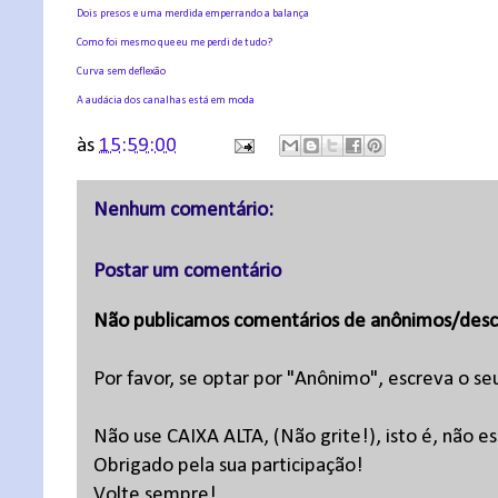
Dois presos e uma merdida emperrando a balança
Como foi mesmo que eu me perdi de tudo?
Curva sem deflexão
A audácia dos canalhas está em moda
às
15:59:00
Nenhum comentário:
Postar um comentário
Não publicamos comentários de anônimos/desc
Por favor, se optar por "Anônimo", escreva o se
Não use CAIXA ALTA, (Não grite!), isto é, não 
Obrigado pela sua participação!
Volte sempre!