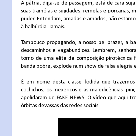
A pátria, diga-se de passagem, está de cara suj
suas tramóias e sujidades, remelas e porcarias,
puder. Entendam, amadas e amados, não estamos
à balbúrdia. Jamais.
Tampouco propagando, a nosso bel prazer, a ba
descaminhos e vagabundices. Lembrem, senhoras
torno de uma elite de composição pirotécnica f
banda pobre, explode num show de falsa alegria e
É em nome desta classe fodida que trazemos à
cochichos, os mexericos e as maledicências
pinç
apelidaram de FAKE NEWS. O vídeo que aqui tro
órbitas devassas das redes sociais.