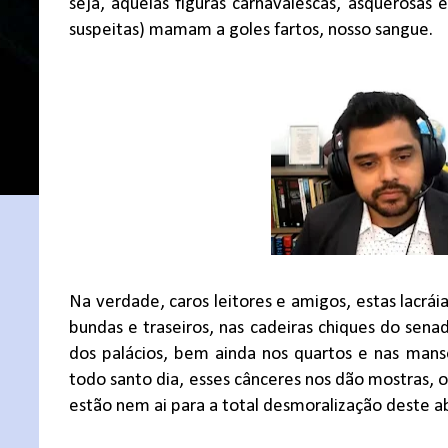
seja, aquelas figuras carnavalescas, asquerosas 
suspeitas) mamam a goles fartos, nosso sangue.
Na verdade, caros leitores e amigos, estas lacrái
bundas e traseiros, nas cadeiras chiques do senad
dos palácios, bem ainda nos quartos e nas mansõe
todo santo dia, esses cânceres nos dão mostras, 
estão nem ai para a total desmoralização deste a