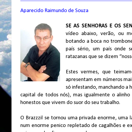
Aparecido Raimundo de Souza
SE AS SENHORAS E OS SE
vídeo abaixo, verão, ou me
botando a boca no trombone 
país sério, um país onde s
ratazanas que se dizem “noss
Estes vermes, que teimam
apresentam em números maio
só infestando, manchando a ho
capital de todos nós), mas igualmente o alinho
honestos que vivem do suor do seu trabalho.
O Brazzzil se tornou uma privada enorme, uma l
num enorme penico repletado de cagalhões e ex