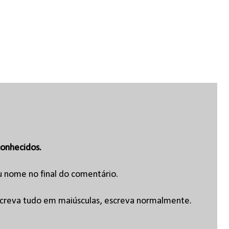
onhecidos.
u nome no final do comentário.
escreva tudo em maiúsculas, escreva normalmente.