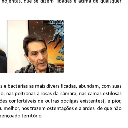
e nojentas, que se dizem ilibadas e acima de quaisquer
as e bactérias as mais diversificadas, abundam, com suas
o, nas poltronas airosas da câmara, nas camas estilosas
s confortáveis de outras pocilgas existentes), e pior,
ou melhor, nos trazem ostentações e alardes
de que não
bençoado território.