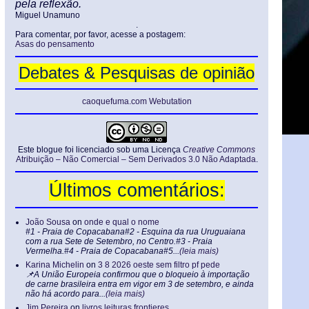
pela reflexão.
Miguel Unamuno
.
Para comentar, por favor, acesse a postagem:
Asas do pensamento
Debates & Pesquisas de opinião
caoquefuma.com Webutation
Este blogue foi licenciado sob uma Licença
Creative Commons
Atribuição – Não Comercial – Sem Derivados 3.0 Não Adaptada
.
Últimos comentários:
João Sousa
on
onde e qual o nome
#1 - Praia de Copacabana#2 - Esquina da rua Uruguaiana
com a rua Sete de Setembro, no Centro.#3 - Praia
Vermelha.#4 - Praia de Copacabana#5...
(leia mais)
Karina Michelin
on
3 8 2026 oeste sem filtro pf pede
📌A União Europeia confirmou que o bloqueio à importação
de carne brasileira entra em vigor em 3 de setembro, e ainda
não há acordo para...
(leia mais)
Jim Pereira
on
livros leituras frontieres