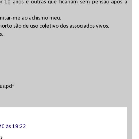
r 10 anos e outras que ficariam sem pensão após a
imitar-me ao achismo meu.
morto são de uso coletivo dos associados vivos.
s.
us.pdf
20 às 19:22
us