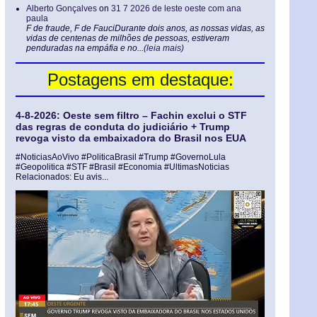
Alberto Gonçalves
on
31 7 2026 de leste oeste com ana
paula
F de fraude, F de FauciDurante dois anos, as nossas vidas, as
vidas de centenas de milhões de pessoas, estiveram
penduradas na empáfia e no...
(leia mais)
Postagens em destaque:
4-8-2026: Oeste sem filtro – Fachin exclui o STF
das regras de conduta do judiciário + Trump
revoga visto da embaixadora do Brasil nos EUA
#NoticiasAoVivo #PoliticaBrasil #Trump #GovernoLula
#Geopolitica #STF #Brasil #Economia #UltimasNoticias
Relacionados: Eu avis...