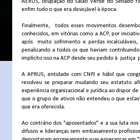
AERUS, ocupação do Salão Verde do Senado Fe
enfim tudo o que era desejável à época.
Finalmente,
todos esses movimentos desembo
conhecidos, em vitórias como a ACP, por iniciativa
após
muito sofrimento e perdas incalculáveis,
penalizando a todos os que haviam contribuindo
implícito isso na ACP desde seu pedido à
justiça
A APRUS, entidade com CNPJ e hábil que congre
resolveu se preparar mudando seu estatuto afi
experiência organizacional e jurídica ao dispor 
que o grupo de ativos não entendeu o que estava
que era oferecida.
Ao contrário dos "aposentados" e a sua luta no
difusos e lideranças sem embasamento profissiona
depositaram erroneamente suas esperanças em "ou