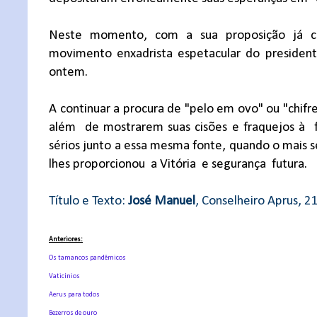
Neste momento, com a sua proposição já co
movimento enxadrista espetacular do presiden
ontem.
A continuar a procura de "pelo em ovo" ou "chif
além
de mostrarem suas cisões e fraquejos à
sérios junto a essa mesma fonte, quando o mais 
lhes proporcionou
a Vitória
e segurança
futura.
Título e Texto:
José Manuel
, Conselheiro Aprus, 
Anteriores:
Os tamancos pandêmicos
Vaticínios
Aerus para todos
Bezerros de ouro