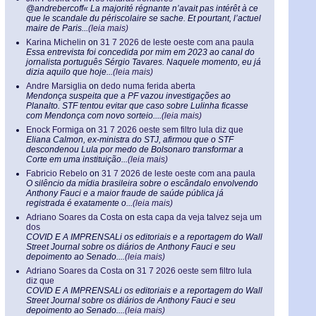
@andrebercoff« La majorité régnante n’avait pas intérêt à ce
que le scandale du périscolaire se sache. Et pourtant, l’actuel
maire de Paris...
(leia mais)
Karina Michelin
on
31 7 2026 de leste oeste com ana paula
Essa entrevista foi concedida por mim em 2023 ao canal do
jornalista português Sérgio Tavares. Naquele momento, eu já
dizia aquilo que hoje...
(leia mais)
Andre Marsiglia
on
dedo numa ferida aberta
Mendonça suspeita que a PF vazou investigações ao
Planalto. STF tentou evitar que caso sobre Lulinha ficasse
com Mendonça com novo sorteio....
(leia mais)
Enock Formiga
on
31 7 2026 oeste sem filtro lula diz que
Eliana Calmon, ex-ministra do STJ, afirmou que o STF
descondenou Lula por medo de Bolsonaro transformar a
Corte em uma instituição...
(leia mais)
Fabricio Rebelo
on
31 7 2026 de leste oeste com ana paula
O silêncio da mídia brasileira sobre o escândalo envolvendo
Anthony Fauci e a maior fraude de saúde pública já
registrada é exatamente o...
(leia mais)
Adriano Soares da Costa
on
esta capa da veja talvez seja um
dos
COVID E A IMPRENSALi os editoriais e a reportagem do Wall
Street Journal sobre os diários de Anthony Fauci e seu
depoimento ao Senado....
(leia mais)
Adriano Soares da Costa
on
31 7 2026 oeste sem filtro lula
diz que
COVID E A IMPRENSALi os editoriais e a reportagem do Wall
Street Journal sobre os diários de Anthony Fauci e seu
depoimento ao Senado....
(leia mais)