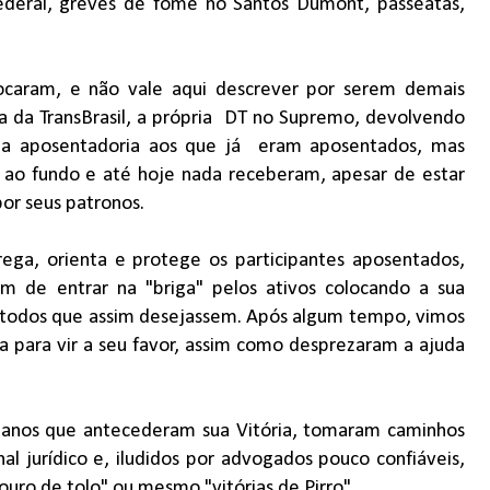
deral, greves de fome no Santos Dumont, passeatas,
caram, e não vale aqui descrever por serem demais
 da TransBrasil, a própria
DT no Supremo, devolvendo
 a aposentadoria aos que já
eram aposentados, mas
 ao fundo e até hoje nada receberam, apesar de estar
por seus patronos.
ga, orienta e protege os participantes aposentados,
m de entrar na "briga" pelos ativos colocando a sua
de todos que assim desejassem. Após algum tempo, vimos
 para vir a seu favor, assim como desprezaram a ajuda
s anos que antecederam sua Vitória, tomaram caminhos
l jurídico e, iludidos por advogados pouco confiáveis,
ro de tolo" ou mesmo "vitórias de Pirro".