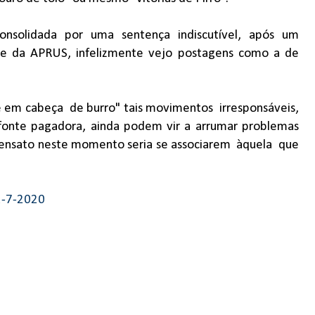
nsolidada por uma sentença indiscutível, após um
te da APRUS, infelizmente vejo postagens como a de
re em cabeça
de burro" tais movimentos
irresponsáveis,
fonte pagadora, ainda podem vir a arrumar problemas
sensato neste momento seria se associarem
àquela
que
21-7-2020