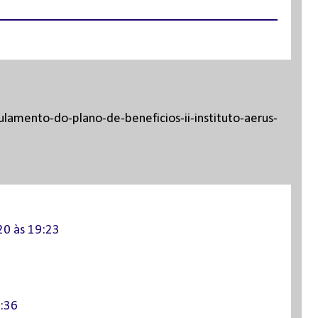
amento-do-plano-de-beneficios-ii-instituto-aerus-
20 às 19:23
2:36