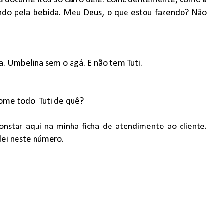
os documentos do carro dele. Coincidentemente, como a
ando pela bebida. Meu Deus, o que estou fazendo? Não
 Umbelina sem o agá. E não tem Tuti.
ome todo. Tuti de quê?
nstar aqui na minha ficha de atendimento ao cliente.
ei neste número.