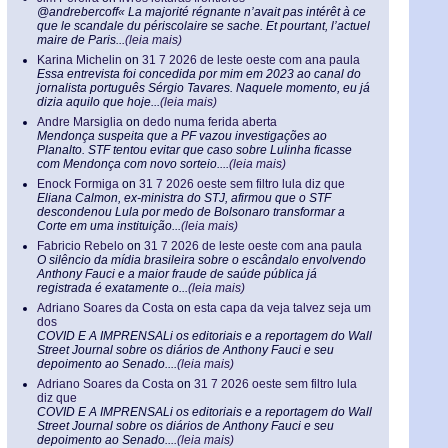
@andrebercoff« La majorité régnante n’avait pas intérêt à ce
que le scandale du périscolaire se sache. Et pourtant, l’actuel
maire de Paris...
(leia mais)
Karina Michelin
on
31 7 2026 de leste oeste com ana paula
Essa entrevista foi concedida por mim em 2023 ao canal do
jornalista português Sérgio Tavares. Naquele momento, eu já
dizia aquilo que hoje...
(leia mais)
Andre Marsiglia
on
dedo numa ferida aberta
Mendonça suspeita que a PF vazou investigações ao
Planalto. STF tentou evitar que caso sobre Lulinha ficasse
com Mendonça com novo sorteio....
(leia mais)
Enock Formiga
on
31 7 2026 oeste sem filtro lula diz que
Eliana Calmon, ex-ministra do STJ, afirmou que o STF
descondenou Lula por medo de Bolsonaro transformar a
Corte em uma instituição...
(leia mais)
Fabricio Rebelo
on
31 7 2026 de leste oeste com ana paula
O silêncio da mídia brasileira sobre o escândalo envolvendo
Anthony Fauci e a maior fraude de saúde pública já
registrada é exatamente o...
(leia mais)
Adriano Soares da Costa
on
esta capa da veja talvez seja um
dos
COVID E A IMPRENSALi os editoriais e a reportagem do Wall
Street Journal sobre os diários de Anthony Fauci e seu
depoimento ao Senado....
(leia mais)
Adriano Soares da Costa
on
31 7 2026 oeste sem filtro lula
diz que
COVID E A IMPRENSALi os editoriais e a reportagem do Wall
Street Journal sobre os diários de Anthony Fauci e seu
depoimento ao Senado....
(leia mais)