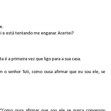
e.
ti e está tentando me enganar. Acertei?
é a primeira vez que ligo para a sua casa.
m o senhor Tuti, como ousa afirmar que eu sou ele, se
 “Como ousa afirmar que sou ele se nunca conversou