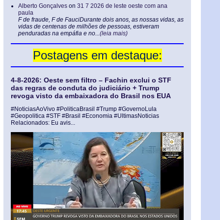
Alberto Gonçalves
on
31 7 2026 de leste oeste com ana
paula
F de fraude, F de FauciDurante dois anos, as nossas vidas, as
vidas de centenas de milhões de pessoas, estiveram
penduradas na empáfia e no...
(leia mais)
Postagens em destaque:
4-8-2026: Oeste sem filtro – Fachin exclui o STF
das regras de conduta do judiciário + Trump
revoga visto da embaixadora do Brasil nos EUA
#NoticiasAoVivo #PoliticaBrasil #Trump #GovernoLula
#Geopolitica #STF #Brasil #Economia #UltimasNoticias
Relacionados: Eu avis...