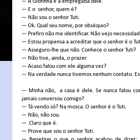
— A Glorinha é a empregada dele.
— E o
senhor, quem é?
— Não sou o senhor Tuti.
— Ok. Qual seu nome, por obséquio?
— Prefiro não me identificar. Não vejo necessidad
— Estou propensa a acreditar que o senhor é o Tu
— Asseguro-lhe que não. Conhece o senhor Tuti?
— Não tive, ainda, o prazer.
— Acaso falou com ele alguma vez?
— Na verdade nunca tivemos nenhum contato. Esta 
— Minha não,
a casa é dele. Se nunca falou co
jamais conversou comigo?
— Tá vendo só? Na mosca. O senhor é o Tuti.
— Não, não sou.
—
Claro que é.
— Prove que sou o senhor Tuti.
— Repetirei o que o senhor acabou de dizer: