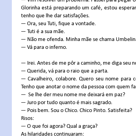
— Vim resolver um problema. Passei para pegar 
Glorinha está preparando um café, estou esper
tenho que lhe dar satisfações.
— Ora, seu Tuti, fique a vontade.
— Tuti é a sua mãe.
— Não me ofenda. Minha mãe se chama Umbelina.
— Vá para o inferno.
— Irei. Antes de me pôr a caminho, me diga seu n
— Querida, vá para o raio que a parta.
— Cavalheiro, colabore. Quero seu nome para co
Tenho que anotar o nome da pessoa com quem fal
—
Se lhe der meu nome me deixará em paz?
— Juro por tudo quanto é mais sagrado.
— Pois bem. Sou o Chico. Chico Pinto. Satisfeita?
Risos:
— O que foi agora? Qual a graça?
As hilaridades continuaram: