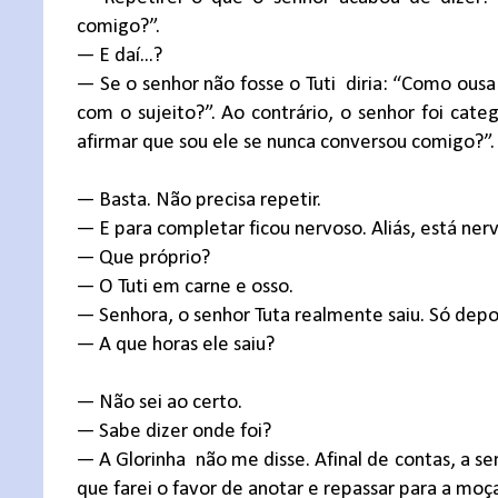
comigo?”.
— E daí...?
— Se o senhor não fosse o Tuti
diria: “Como ousa
com o sujeito?”. Ao contrário, o senhor foi cate
afirmar que sou ele se nunca conversou comigo?”.
— Basta. Não precisa repetir.
— E para completar ficou nervoso. Aliás, está ner
— Que próprio?
— O Tuti em carne e osso.
— Senhora, o senhor Tuta realmente saiu. Só depois
— A que horas ele saiu?
— Não sei ao certo.
— Sabe dizer onde foi?
— A Glorinha
não me disse. Afinal de contas, a 
que farei o favor de anotar e repassar para a moça