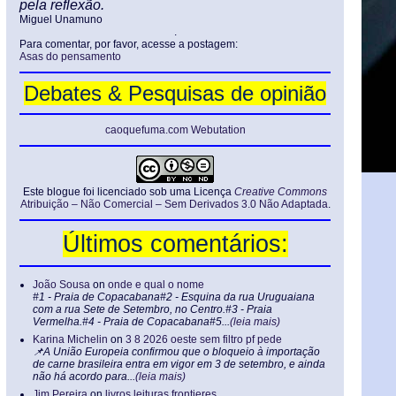
pela reflexão.
Miguel Unamuno
.
Para comentar, por favor, acesse a postagem:
Asas do pensamento
Debates & Pesquisas de opinião
caoquefuma.com Webutation
Este blogue foi licenciado sob uma Licença
Creative Commons
Atribuição – Não Comercial – Sem Derivados 3.0 Não Adaptada
.
Últimos comentários:
João Sousa
on
onde e qual o nome
#1 - Praia de Copacabana#2 - Esquina da rua Uruguaiana
com a rua Sete de Setembro, no Centro.#3 - Praia
Vermelha.#4 - Praia de Copacabana#5...
(leia mais)
Karina Michelin
on
3 8 2026 oeste sem filtro pf pede
📌A União Europeia confirmou que o bloqueio à importação
de carne brasileira entra em vigor em 3 de setembro, e ainda
não há acordo para...
(leia mais)
Jim Pereira
on
livros leituras frontieres