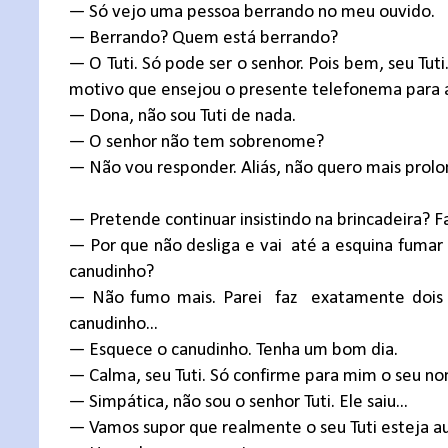
— Só vejo uma pessoa berrando no meu ouvido.
— Berrando? Quem está berrando?
— O Tuti. Só pode ser o senhor. Pois bem, seu Tut
motivo que ensejou o presente telefonema para a s
— Dona, não sou Tuti de nada.
— O senhor não tem sobrenome?
— Não vou responder. Aliás, não quero mais prolo
— Pretende continuar insistindo na brincadeira? Fa
— Por que não desliga e vai
até a esquina fumar
canudinho?
— Não fumo mais. Parei
faz
exatamente dois 
canudinho...
— Esquece o canudinho. Tenha um bom dia.
— Calma, seu Tuti. Só confirme para mim o seu n
— Simpática, não sou o senhor Tuti. Ele saiu...
— Vamos supor que realmente o seu Tuti esteja a