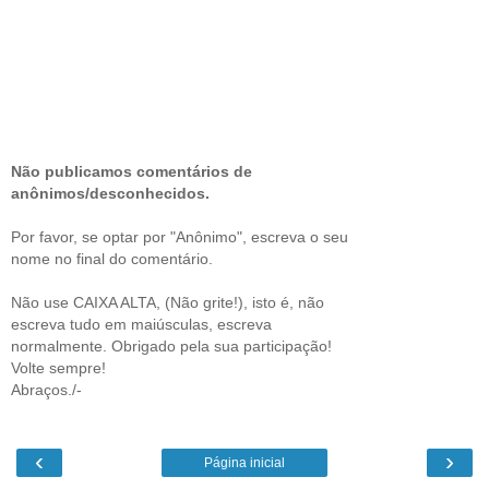
Não publicamos comentários de
anônimos/desconhecidos.
Por favor, se optar por "Anônimo", escreva o seu
nome no final do comentário.
Não use CAIXA ALTA, (Não grite!), isto é, não
escreva tudo em maiúsculas, escreva
normalmente. Obrigado pela sua participação!
Volte sempre!
Abraços./-
‹
›
Página inicial