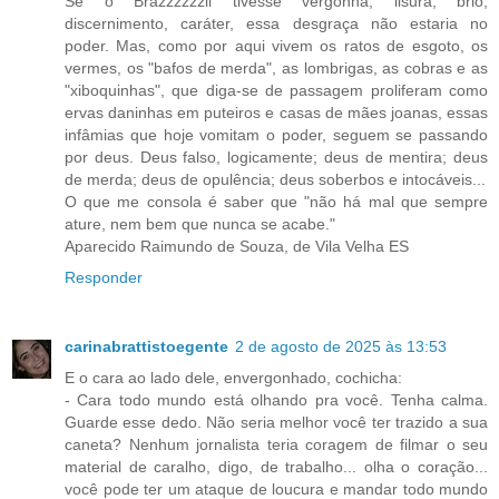
Se o Brazzzzzzil tivesse vergonha, lisura, brio,
discernimento, caráter, essa desgraça não estaria no
poder. Mas, como por aqui vivem os ratos de esgoto, os
vermes, os "bafos de merda", as lombrigas, as cobras e as
"xiboquinhas", que diga-se de passagem proliferam como
ervas daninhas em puteiros e casas de mães joanas, essas
infâmias que hoje vomitam o poder, seguem se passando
por deus. Deus falso, logicamente; deus de mentira; deus
de merda; deus de opulência; deus soberbos e intocáveis...
O que me consola é saber que "não há mal que sempre
ature, nem bem que nunca se acabe."
Aparecido Raimundo de Souza, de Vila Velha ES
Responder
carinabrattistoegente
2 de agosto de 2025 às 13:53
E o cara ao lado dele, envergonhado, cochicha:
- Cara todo mundo está olhando pra você. Tenha calma.
Guarde esse dedo. Não seria melhor você ter trazido a sua
caneta? Nenhum jornalista teria coragem de filmar o seu
material de caralho, digo, de trabalho... olha o coração...
você pode ter um ataque de loucura e mandar todo mundo