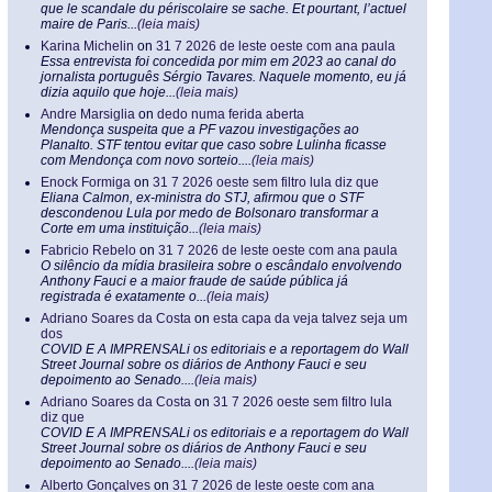
que le scandale du périscolaire se sache. Et pourtant, l’actuel
maire de Paris...
(leia mais)
Karina Michelin
on
31 7 2026 de leste oeste com ana paula
Essa entrevista foi concedida por mim em 2023 ao canal do
jornalista português Sérgio Tavares. Naquele momento, eu já
dizia aquilo que hoje...
(leia mais)
Andre Marsiglia
on
dedo numa ferida aberta
Mendonça suspeita que a PF vazou investigações ao
Planalto. STF tentou evitar que caso sobre Lulinha ficasse
com Mendonça com novo sorteio....
(leia mais)
Enock Formiga
on
31 7 2026 oeste sem filtro lula diz que
Eliana Calmon, ex-ministra do STJ, afirmou que o STF
descondenou Lula por medo de Bolsonaro transformar a
Corte em uma instituição...
(leia mais)
Fabricio Rebelo
on
31 7 2026 de leste oeste com ana paula
O silêncio da mídia brasileira sobre o escândalo envolvendo
Anthony Fauci e a maior fraude de saúde pública já
registrada é exatamente o...
(leia mais)
Adriano Soares da Costa
on
esta capa da veja talvez seja um
dos
COVID E A IMPRENSALi os editoriais e a reportagem do Wall
Street Journal sobre os diários de Anthony Fauci e seu
depoimento ao Senado....
(leia mais)
Adriano Soares da Costa
on
31 7 2026 oeste sem filtro lula
diz que
COVID E A IMPRENSALi os editoriais e a reportagem do Wall
Street Journal sobre os diários de Anthony Fauci e seu
depoimento ao Senado....
(leia mais)
Alberto Gonçalves
on
31 7 2026 de leste oeste com ana