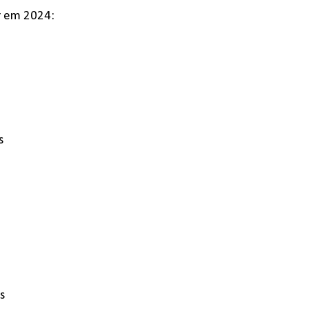
ar em 2024:
s
s