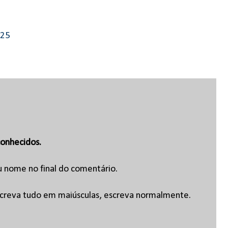
025
onhecidos.
u nome no final do comentário.
escreva tudo em maiúsculas, escreva normalmente.