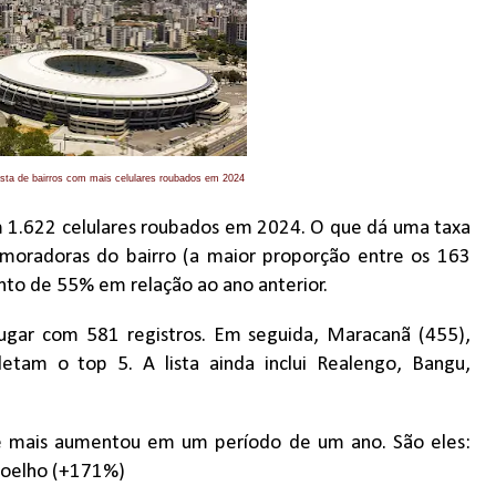
ista de bairros com mais celulares roubados em 2024
om 1.622 celulares roubados em 2024. O que dá uma taxa
moradoras do bairro (a maior proporção entre os 163
nto de 55% em relação ao ano anterior.
ugar com 581 registros. Em seguida, Maracanã (455),
etam o top 5. A lista ainda inclui Realengo, Bangu,
me mais aumentou em um período de um ano. São eles:
Coelho (+171%)