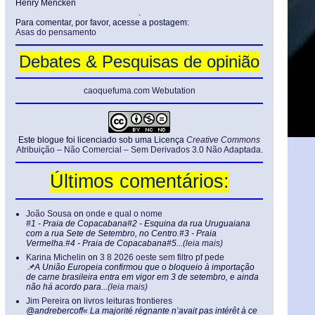
Henry Mencken
.
Para comentar, por favor, acesse a postagem:
Asas do pensamento
Debates & Pesquisas de opinião
caoquefuma.com Webutation
Este blogue foi licenciado sob uma Licença
Creative Commons
Atribuição – Não Comercial – Sem Derivados 3.0 Não Adaptada
.
Últimos comentários:
João Sousa
on
onde e qual o nome
#1 - Praia de Copacabana#2 - Esquina da rua Uruguaiana
com a rua Sete de Setembro, no Centro.#3 - Praia
Vermelha.#4 - Praia de Copacabana#5...
(leia mais)
Karina Michelin
on
3 8 2026 oeste sem filtro pf pede
📌A União Europeia confirmou que o bloqueio à importação
de carne brasileira entra em vigor em 3 de setembro, e ainda
não há acordo para...
(leia mais)
Jim Pereira
on
livros leituras frontieres
@andrebercoff« La majorité régnante n’avait pas intérêt à ce