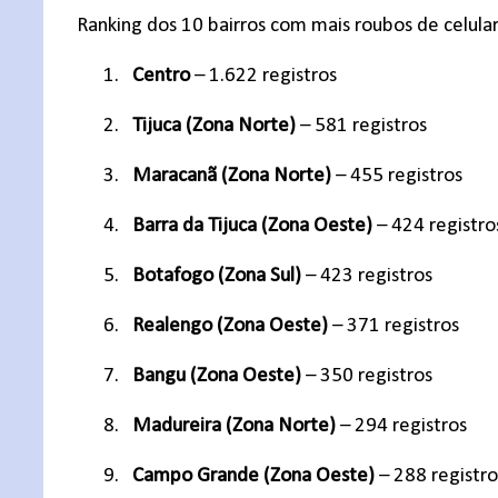
Ranking dos 10 bairros com mais roubos de celul
1.
Centro
– 1.622 registros
2.
Tijuca (Zona Norte)
– 581 registros
3.
Maracanã (Zona Norte)
– 455 registros
4.
Barra da Tijuca (Zona Oeste)
– 424 registro
5.
Botafogo (Zona Sul)
– 423 registros
6.
Realengo (Zona Oeste)
– 371 registros
7.
Bangu (Zona Oeste)
– 350 registros
8.
Madureira (Zona Norte)
– 294 registros
9.
Campo Grande (Zona Oeste)
– 288 registro