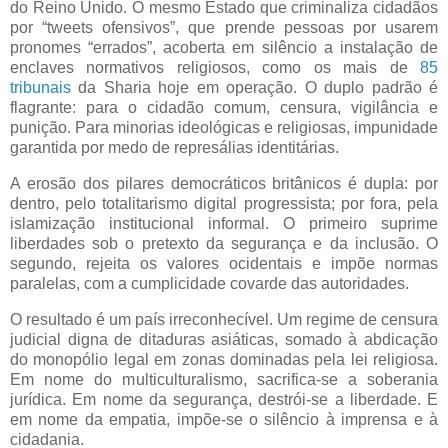
do Reino Unido. O mesmo Estado que criminaliza cidadãos
por “tweets ofensivos”, que prende pessoas por usarem
pronomes “errados”, acoberta em silêncio a instalação de
enclaves normativos religiosos, como os mais de
85
tribunais
da Sharia hoje em operação. O duplo padrão é
flagrante: para o cidadão comum, censura, vigilância e
punição. Para minorias ideológicas e religiosas, impunidade
garantida por medo de represálias identitárias.
A erosão dos pilares democráticos britânicos é dupla: por
dentro, pelo totalitarismo digital progressista; por fora, pela
islamização institucional informal. O primeiro suprime
liberdades sob o pretexto da segurança e da inclusão. O
segundo, rejeita os valores ocidentais e impõe normas
paralelas, com a cumplicidade covarde das autoridades.
O resultado é um país irreconhecível. Um regime de censura
judicial digna de ditaduras asiáticas, somado à abdicação
do monopólio legal em zonas dominadas pela lei religiosa.
Em nome do multiculturalismo, sacrifica-se a soberania
jurídica. Em nome da segurança, destrói-se a liberdade. E
em nome da empatia, impõe-se o silêncio à imprensa e à
cidadania.