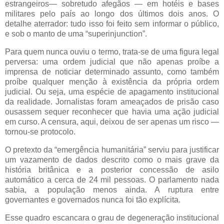
estrangeiros— sobretudo afegãos — em hotéis e bases
militares pelo país ao longo dos últimos dois anos. O
detalhe aterrador: tudo isso foi feito sem informar o público,
e sob o manto de uma “superinjunction”.
Para quem nunca ouviu o termo, trata-se de uma figura legal
perversa: uma ordem judicial que não apenas proíbe a
imprensa de noticiar determinado assunto, como também
proíbe qualquer menção à existência da própria ordem
judicial. Ou seja, uma espécie de apagamento institucional
da realidade. Jornalistas foram ameaçados de prisão caso
ousassem sequer reconhecer que havia uma ação judicial
em curso. A censura, aqui, deixou de ser apenas um risco —
tornou-se protocolo.
O pretexto da “emergência humanitária” serviu para justificar
um vazamento de dados descrito como o mais grave da
história britânica e a posterior concessão de asilo
automático a cerca de 24 mil pessoas. O parlamento nada
sabia, a população menos ainda. A ruptura entre
governantes e governados nunca foi tão explícita.
Esse quadro escancara o grau de degeneração institucional