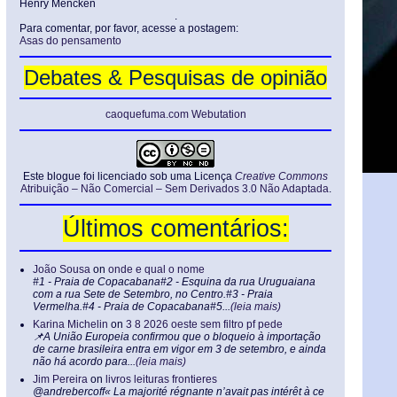
Henry Mencken
.
Para comentar, por favor, acesse a postagem:
Asas do pensamento
Debates & Pesquisas de opinião
caoquefuma.com Webutation
Este blogue foi licenciado sob uma Licença
Creative Commons
Atribuição – Não Comercial – Sem Derivados 3.0 Não Adaptada
.
Últimos comentários:
João Sousa
on
onde e qual o nome
#1 - Praia de Copacabana#2 - Esquina da rua Uruguaiana
com a rua Sete de Setembro, no Centro.#3 - Praia
Vermelha.#4 - Praia de Copacabana#5...
(leia mais)
Karina Michelin
on
3 8 2026 oeste sem filtro pf pede
📌A União Europeia confirmou que o bloqueio à importação
de carne brasileira entra em vigor em 3 de setembro, e ainda
não há acordo para...
(leia mais)
Jim Pereira
on
livros leituras frontieres
@andrebercoff« La majorité régnante n’avait pas intérêt à ce