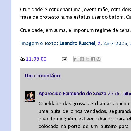
Crueldade é condenar uma jovem mãe, com dois 
frase de protesto numa est
á
tua usando batom
. Q
Crueldade, em suma, é impor um regime de censur
Imagem e Texto
: Leandro Ruschel
,
X
, 25-7-2025,
às
11:06:00
Um comentário:
Aparecido Raimundo de Souza
27 de jul
Crueldade das grossas é chamar aquilo 
uma puta de olhos vendados, segurando
quando ninguém estiver olhando para el
colocada na porta de um puteiro para 