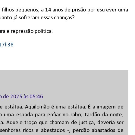
filhos pequenos, a 14
anos de pris
ã
o por escrever uma
uanto j
á
sofreram essas crian
ç
as?
a e repressão política.
 17h38
ho de 2025 às 05:46
de estátua. Aquilo não é uma estátua. É a imagem de
 uma espada para enfiar no rabo, tardão da noite,
a. Aquele troço que chamam de justiça, deveria ser
senhores ricos e abestados -, perdão abastados de