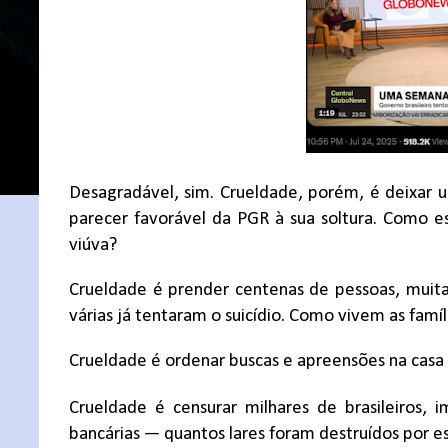
Desagradável, sim. Crueldade, porém, é deixar 
parecer favorável da PGR à sua soltura. Como es
viúva?
Crueldade é prender centenas de pessoas, muita
várias já tentaram o suicídio. Como vivem as famí
Crueldade é ordenar buscas e apreensões na casa 
Crueldade é censurar milhares de brasileiros, 
banc
á
rias
—
quantos lares foram destru
í
dos por e