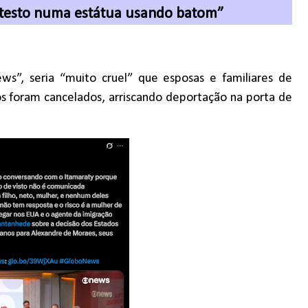
otesto numa estátua usando batom”
ews
”
, seria
“
muito cruel
”
que esposas e familiares de
s foram cancelados, arriscando deporta
çã
o na porta de