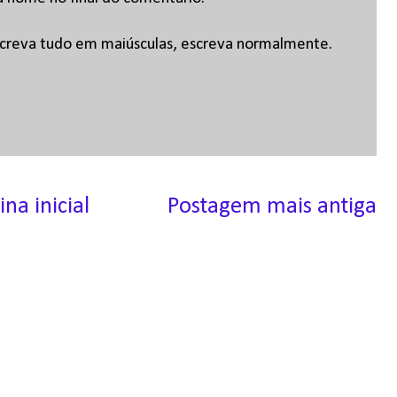
escreva tudo em maiúsculas, escreva normalmente.
ina inicial
Postagem mais antiga