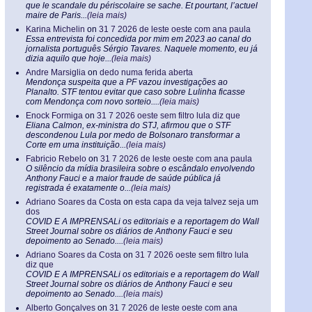
que le scandale du périscolaire se sache. Et pourtant, l’actuel
maire de Paris...
(leia mais)
Karina Michelin
on
31 7 2026 de leste oeste com ana paula
Essa entrevista foi concedida por mim em 2023 ao canal do
jornalista português Sérgio Tavares. Naquele momento, eu já
dizia aquilo que hoje...
(leia mais)
Andre Marsiglia
on
dedo numa ferida aberta
Mendonça suspeita que a PF vazou investigações ao
Planalto. STF tentou evitar que caso sobre Lulinha ficasse
com Mendonça com novo sorteio....
(leia mais)
Enock Formiga
on
31 7 2026 oeste sem filtro lula diz que
Eliana Calmon, ex-ministra do STJ, afirmou que o STF
descondenou Lula por medo de Bolsonaro transformar a
Corte em uma instituição...
(leia mais)
Fabricio Rebelo
on
31 7 2026 de leste oeste com ana paula
O silêncio da mídia brasileira sobre o escândalo envolvendo
Anthony Fauci e a maior fraude de saúde pública já
registrada é exatamente o...
(leia mais)
Adriano Soares da Costa
on
esta capa da veja talvez seja um
dos
COVID E A IMPRENSALi os editoriais e a reportagem do Wall
Street Journal sobre os diários de Anthony Fauci e seu
depoimento ao Senado....
(leia mais)
Adriano Soares da Costa
on
31 7 2026 oeste sem filtro lula
diz que
COVID E A IMPRENSALi os editoriais e a reportagem do Wall
Street Journal sobre os diários de Anthony Fauci e seu
depoimento ao Senado....
(leia mais)
Alberto Gonçalves
on
31 7 2026 de leste oeste com ana