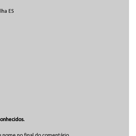
lha ES
onhecidos.
u nome no final do comentário.