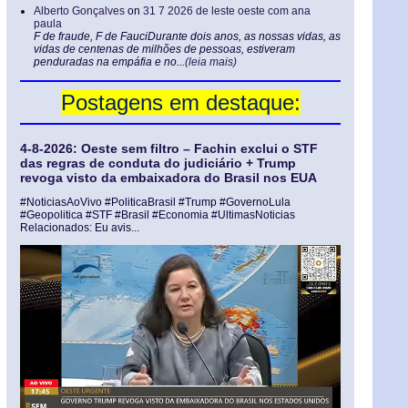
Alberto Gonçalves
on
31 7 2026 de leste oeste com ana
paula
F de fraude, F de FauciDurante dois anos, as nossas vidas, as
vidas de centenas de milhões de pessoas, estiveram
penduradas na empáfia e no...
(leia mais)
Postagens em destaque:
4-8-2026: Oeste sem filtro – Fachin exclui o STF
das regras de conduta do judiciário + Trump
revoga visto da embaixadora do Brasil nos EUA
#NoticiasAoVivo #PoliticaBrasil #Trump #GovernoLula
#Geopolitica #STF #Brasil #Economia #UltimasNoticias
Relacionados: Eu avis...