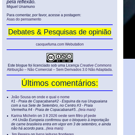
pela reflexão.
Miguel Unamuno
.
Para comentar, por favor, acesse a postagem:
Asas do pensamento
Debates & Pesquisas de opinião
caoquefuma.com Webutation
Este blogue foi licenciado sob uma Licença
Creative Commons
Atribuição – Não Comercial – Sem Derivados 3.0 Não Adaptada
.
Últimos comentários:
João Sousa
on
onde e qual o nome
#1 - Praia de Copacabana#2 - Esquina da rua Uruguaiana
com a rua Sete de Setembro, no Centro.#3 - Praia
Vermelha.#4 - Praia de Copacabana#5...
(leia mais)
Karina Michelin
on
3 8 2026 oeste sem filtro pf pede
📌A União Europeia confirmou que o bloqueio à importação
de carne brasileira entra em vigor em 3 de setembro, e ainda
não há acordo para...
(leia mais)
Jim Pereira
on
livros leituras frontieres