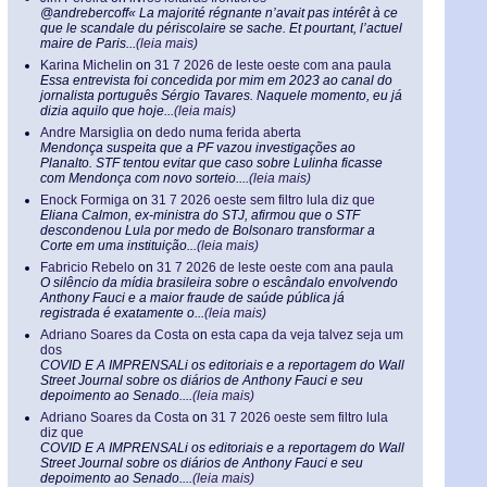
@andrebercoff« La majorité régnante n’avait pas intérêt à ce
que le scandale du périscolaire se sache. Et pourtant, l’actuel
maire de Paris...
(leia mais)
Karina Michelin
on
31 7 2026 de leste oeste com ana paula
Essa entrevista foi concedida por mim em 2023 ao canal do
jornalista português Sérgio Tavares. Naquele momento, eu já
dizia aquilo que hoje...
(leia mais)
Andre Marsiglia
on
dedo numa ferida aberta
Mendonça suspeita que a PF vazou investigações ao
Planalto. STF tentou evitar que caso sobre Lulinha ficasse
com Mendonça com novo sorteio....
(leia mais)
Enock Formiga
on
31 7 2026 oeste sem filtro lula diz que
Eliana Calmon, ex-ministra do STJ, afirmou que o STF
descondenou Lula por medo de Bolsonaro transformar a
Corte em uma instituição...
(leia mais)
Fabricio Rebelo
on
31 7 2026 de leste oeste com ana paula
O silêncio da mídia brasileira sobre o escândalo envolvendo
Anthony Fauci e a maior fraude de saúde pública já
registrada é exatamente o...
(leia mais)
Adriano Soares da Costa
on
esta capa da veja talvez seja um
dos
COVID E A IMPRENSALi os editoriais e a reportagem do Wall
Street Journal sobre os diários de Anthony Fauci e seu
depoimento ao Senado....
(leia mais)
Adriano Soares da Costa
on
31 7 2026 oeste sem filtro lula
diz que
COVID E A IMPRENSALi os editoriais e a reportagem do Wall
Street Journal sobre os diários de Anthony Fauci e seu
depoimento ao Senado....
(leia mais)