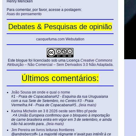
Henry Mencken
.
Para comentar, por favor, acesse a postagem:
Asas do pensamento
Debates & Pesquisas de opinião
caoquefuma.com Webutation
Este blogue foi licenciado sob uma Licença
Creative Commons
Atribuição – Não Comercial – Sem Derivados 3.0 Não Adaptada
.
Últimos comentários:
João Sousa
on
onde e qual o nome
#1 - Praia de Copacabana#2 - Esquina da rua Uruguaiana
com a rua Sete de Setembro, no Centro.#3 - Praia
Vermelha.#4 - Praia de Copacabana#5...
(leia mais)
Karina Michelin
on
3 8 2026 oeste sem filtro pf pede
📌A União Europeia confirmou que o bloqueio à importação
de carne brasileira entra em vigor em 3 de setembro, e ainda
não há acordo para...
(leia mais)
Jim Pereira
on
livros leituras frontieres
@andrebercoff« La majorité régnante n’avait pas intérêt à ce