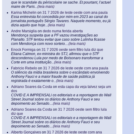
que le scandale du périscolaire se sache. Et pourtant, l’actuel
maire de Paris...
(leia mais)
Karina Michelin
on
31 7 2026 de leste oeste com ana paula
Essa entrevista foi concedida por mim em 2023 ao canal do
jornalista português Sérgio Tavares. Naquele momento, eu já
dizia aquilo que hoje...
(leia mais)
Andre Marsiglia
on
dedo numa ferida aberta
Mendonça suspeita que a PF vazou investigações ao
Planalto. STF tentou evitar que caso sobre Lulinha ficasse
com Mendonça com novo sorteio....
(leia mais)
Enock Formiga
on
31 7 2026 oeste sem filtro lula diz que
Eliana Calmon, ex-ministra do STJ, afirmou que o STF
descondenou Lula por medo de Bolsonaro transformar a
Corte em uma instituição...
(leia mais)
Fabricio Rebelo
on
31 7 2026 de leste oeste com ana paula
O silêncio da mídia brasileira sobre o escândalo envolvendo
Anthony Fauci e a maior fraude de saúde pública já
registrada é exatamente o...
(leia mais)
Adriano Soares da Costa
on
esta capa da veja talvez seja um
dos
COVID E A IMPRENSALi os editoriais e a reportagem do Wall
Street Journal sobre os diários de Anthony Fauci e seu
depoimento ao Senado....
(leia mais)
Adriano Soares da Costa
on
31 7 2026 oeste sem filtro lula
diz que
COVID E A IMPRENSALi os editoriais e a reportagem do Wall
Street Journal sobre os diários de Anthony Fauci e seu
depoimento ao Senado....
(leia mais)
Alberto Gonçalves
on
31 7 2026 de leste oeste com ana