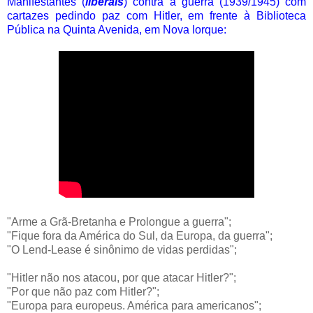
Manifestantes (
liberais
) contra a guerra (1939/1945) com
cartazes pedindo paz com Hitler, em frente à Biblioteca
Pública na Quinta Avenida, em Nova Iorque:
"Arme a Grã-Bretanha e Prolongue a guerra";
"Fique fora da América do Sul, da Europa, da guerra";
"O Lend-Lease é sinônimo de vidas perdidas";
"Hitler não nos atacou, por que atacar Hitler?";
"Por que não paz com Hitler?";
"Europa para europeus. América para americanos";