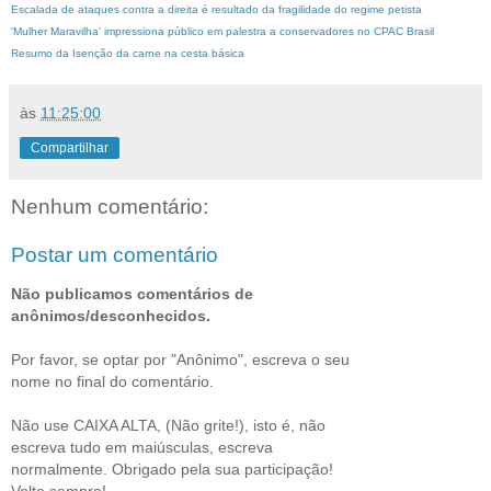
Escalada de ataques contra a direita é resultado da fragilidade do regime petista
'Mulher Maravilha' impressiona público em palestra a conservadores no CPAC Brasil
Resumo da Isenção da carne na cesta básica
às
11:25:00
Compartilhar
Nenhum comentário:
Postar um comentário
Não publicamos comentários de
anônimos/desconhecidos.
Por favor, se optar por "Anônimo", escreva o seu
nome no final do comentário.
Não use CAIXA ALTA, (Não grite!), isto é, não
escreva tudo em maiúsculas, escreva
normalmente. Obrigado pela sua participação!
Volte sempre!