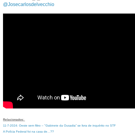
@Josecarlosdelvecchio
Relacionados:
11-7-2024: Oeste sem filtro – "Gabinete da Ousadia” se livra de inquérito no STF
A Polícia Federal foi na casa de…??