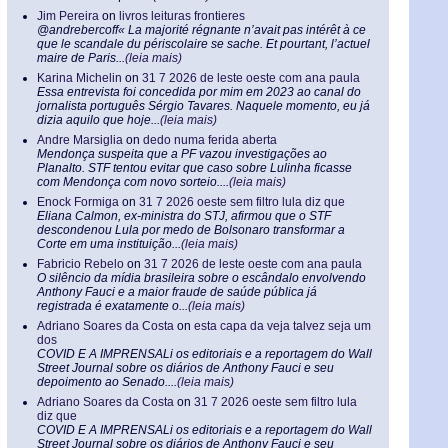
Jim Pereira
on
livros leituras frontieres
@andrebercoff« La majorité régnante n’avait pas intérêt à ce
que le scandale du périscolaire se sache. Et pourtant, l’actuel
maire de Paris...
(leia mais)
Karina Michelin
on
31 7 2026 de leste oeste com ana paula
Essa entrevista foi concedida por mim em 2023 ao canal do
jornalista português Sérgio Tavares. Naquele momento, eu já
dizia aquilo que hoje...
(leia mais)
Andre Marsiglia
on
dedo numa ferida aberta
Mendonça suspeita que a PF vazou investigações ao
Planalto. STF tentou evitar que caso sobre Lulinha ficasse
com Mendonça com novo sorteio....
(leia mais)
Enock Formiga
on
31 7 2026 oeste sem filtro lula diz que
Eliana Calmon, ex-ministra do STJ, afirmou que o STF
descondenou Lula por medo de Bolsonaro transformar a
Corte em uma instituição...
(leia mais)
Fabricio Rebelo
on
31 7 2026 de leste oeste com ana paula
O silêncio da mídia brasileira sobre o escândalo envolvendo
Anthony Fauci e a maior fraude de saúde pública já
registrada é exatamente o...
(leia mais)
Adriano Soares da Costa
on
esta capa da veja talvez seja um
dos
COVID E A IMPRENSALi os editoriais e a reportagem do Wall
Street Journal sobre os diários de Anthony Fauci e seu
depoimento ao Senado....
(leia mais)
Adriano Soares da Costa
on
31 7 2026 oeste sem filtro lula
diz que
COVID E A IMPRENSALi os editoriais e a reportagem do Wall
Street Journal sobre os diários de Anthony Fauci e seu