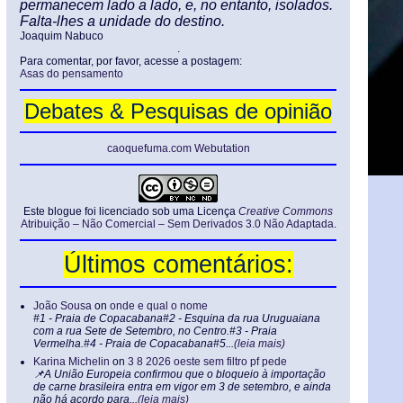
permanecem lado a lado, e, no entanto, isolados.
Falta-lhes a unidade do destino.
Joaquim Nabuco
.
Para comentar, por favor, acesse a postagem:
Asas do pensamento
Debates & Pesquisas de opinião
caoquefuma.com Webutation
Este blogue foi licenciado sob uma Licença
Creative Commons
Atribuição – Não Comercial – Sem Derivados 3.0 Não Adaptada
.
Últimos comentários:
João Sousa
on
onde e qual o nome
#1 - Praia de Copacabana#2 - Esquina da rua Uruguaiana
com a rua Sete de Setembro, no Centro.#3 - Praia
Vermelha.#4 - Praia de Copacabana#5...
(leia mais)
Karina Michelin
on
3 8 2026 oeste sem filtro pf pede
📌A União Europeia confirmou que o bloqueio à importação
de carne brasileira entra em vigor em 3 de setembro, e ainda
não há acordo para...
(leia mais)