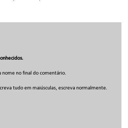
onhecidos.
u nome no final do comentário.
escreva tudo em maiúsculas, escreva normalmente.