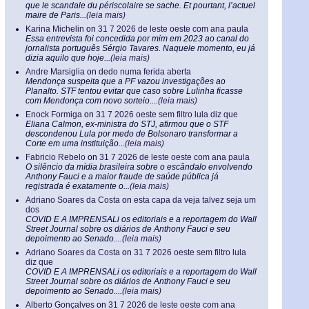
que le scandale du périscolaire se sache. Et pourtant, l’actuel
maire de Paris...
(leia mais)
Karina Michelin
on
31 7 2026 de leste oeste com ana paula
Essa entrevista foi concedida por mim em 2023 ao canal do
jornalista português Sérgio Tavares. Naquele momento, eu já
dizia aquilo que hoje...
(leia mais)
Andre Marsiglia
on
dedo numa ferida aberta
Mendonça suspeita que a PF vazou investigações ao
Planalto. STF tentou evitar que caso sobre Lulinha ficasse
com Mendonça com novo sorteio....
(leia mais)
Enock Formiga
on
31 7 2026 oeste sem filtro lula diz que
Eliana Calmon, ex-ministra do STJ, afirmou que o STF
descondenou Lula por medo de Bolsonaro transformar a
Corte em uma instituição...
(leia mais)
Fabricio Rebelo
on
31 7 2026 de leste oeste com ana paula
O silêncio da mídia brasileira sobre o escândalo envolvendo
Anthony Fauci e a maior fraude de saúde pública já
registrada é exatamente o...
(leia mais)
Adriano Soares da Costa
on
esta capa da veja talvez seja um
dos
COVID E A IMPRENSALi os editoriais e a reportagem do Wall
Street Journal sobre os diários de Anthony Fauci e seu
depoimento ao Senado....
(leia mais)
Adriano Soares da Costa
on
31 7 2026 oeste sem filtro lula
diz que
COVID E A IMPRENSALi os editoriais e a reportagem do Wall
Street Journal sobre os diários de Anthony Fauci e seu
depoimento ao Senado....
(leia mais)
Alberto Gonçalves
on
31 7 2026 de leste oeste com ana