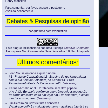
Henry Mencken
.
Para comentar, por favor, acesse a postagem:
Asas do pensamento
Debates & Pesquisas de opinião
caoquefuma.com Webutation
Este blogue foi licenciado sob uma Licença
Creative Commons
Atribuição – Não Comercial – Sem Derivados 3.0 Não Adaptada
.
Últimos comentários:
João Sousa
on
onde e qual o nome
#1 - Praia de Copacabana#2 - Esquina da rua Uruguaiana
com a rua Sete de Setembro, no Centro.#3 - Praia
Vermelha.#4 - Praia de Copacabana#5...
(leia mais)
Karina Michelin
on
3 8 2026 oeste sem filtro pf pede
📌A União Europeia confirmou que o bloqueio à importação
de carne brasileira entra em vigor em 3 de setembro, e ainda
não há acordo para...
(leia mais)
Jim Pereira
on
livros leituras frontieres
@andrebercoff« La majorité régnante n’avait pas intérêt à ce