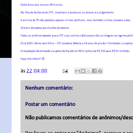
Falta brios aos nossos Ministros
Na ilha da fantasia do STF, inventam o processo, as provas e o julgamento
A anistia de 79 não perdoou apenas crimes políticos, mas também crimes conexos a eles
14 anos de cadeia pra mulher do batom
Todas as arbitrariedades que o STF usar contra o Bolsonaro vão se integrar ao regime políti
25-4-2025: Oeste sem filtro – STF condena Débora a 14 anos de prisão + Entidades suspeita
Arrecadação de entidade suspeita de fraude no INSS saltou de R$ 135 para R$ 91 milhões
Faça-me o favor! 😡
às
22:04:00
Nenhum comentário:
Postar um comentário
Não publicamos comentários de anônimos/desc