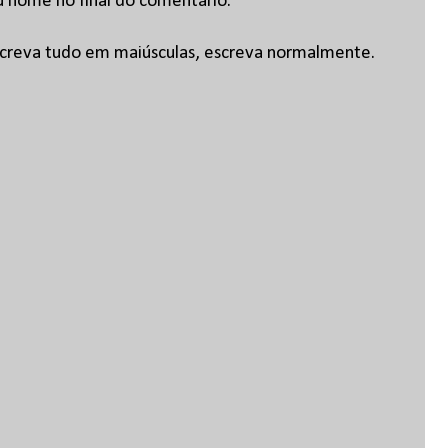
u nome no final do comentário.
escreva tudo em maiúsculas, escreva normalmente.