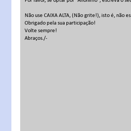
Por favor, se optar por "Anônimo", escreva o se
Não use CAIXA ALTA, (Não grite!), isto é, não 
Obrigado pela sua participação!
Volte sempre!
Abraços./-