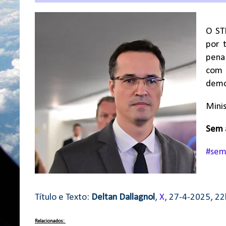
O ST
por 
pena
com 
demo
Minis
Sem a
#sem
Título e Texto:
Deltan Dallagnol
,
X
, 27-4-2025, 2
Relacionados: