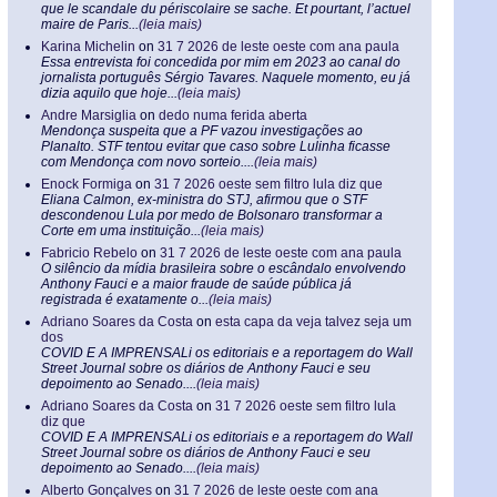
que le scandale du périscolaire se sache. Et pourtant, l’actuel
maire de Paris...
(leia mais)
Karina Michelin
on
31 7 2026 de leste oeste com ana paula
Essa entrevista foi concedida por mim em 2023 ao canal do
jornalista português Sérgio Tavares. Naquele momento, eu já
dizia aquilo que hoje...
(leia mais)
Andre Marsiglia
on
dedo numa ferida aberta
Mendonça suspeita que a PF vazou investigações ao
Planalto. STF tentou evitar que caso sobre Lulinha ficasse
com Mendonça com novo sorteio....
(leia mais)
Enock Formiga
on
31 7 2026 oeste sem filtro lula diz que
Eliana Calmon, ex-ministra do STJ, afirmou que o STF
descondenou Lula por medo de Bolsonaro transformar a
Corte em uma instituição...
(leia mais)
Fabricio Rebelo
on
31 7 2026 de leste oeste com ana paula
O silêncio da mídia brasileira sobre o escândalo envolvendo
Anthony Fauci e a maior fraude de saúde pública já
registrada é exatamente o...
(leia mais)
Adriano Soares da Costa
on
esta capa da veja talvez seja um
dos
COVID E A IMPRENSALi os editoriais e a reportagem do Wall
Street Journal sobre os diários de Anthony Fauci e seu
depoimento ao Senado....
(leia mais)
Adriano Soares da Costa
on
31 7 2026 oeste sem filtro lula
diz que
COVID E A IMPRENSALi os editoriais e a reportagem do Wall
Street Journal sobre os diários de Anthony Fauci e seu
depoimento ao Senado....
(leia mais)
Alberto Gonçalves
on
31 7 2026 de leste oeste com ana