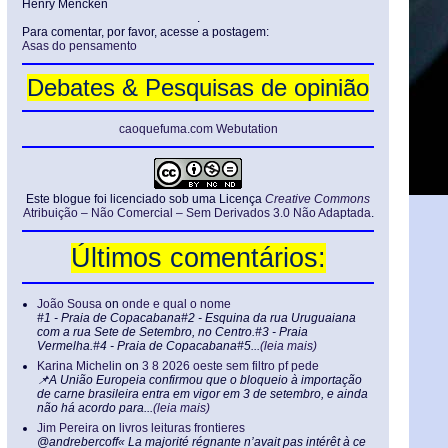
Henry Mencken
.
Para comentar, por favor, acesse a postagem:
Asas do pensamento
Debates & Pesquisas de opinião
caoquefuma.com Webutation
Este blogue foi licenciado sob uma Licença
Creative Commons
Atribuição – Não Comercial – Sem Derivados 3.0 Não Adaptada
.
Últimos comentários:
João Sousa
on
onde e qual o nome
#1 - Praia de Copacabana#2 - Esquina da rua Uruguaiana
com a rua Sete de Setembro, no Centro.#3 - Praia
Vermelha.#4 - Praia de Copacabana#5...
(leia mais)
Karina Michelin
on
3 8 2026 oeste sem filtro pf pede
📌A União Europeia confirmou que o bloqueio à importação
de carne brasileira entra em vigor em 3 de setembro, e ainda
não há acordo para...
(leia mais)
Jim Pereira
on
livros leituras frontieres
@andrebercoff« La majorité régnante n’avait pas intérêt à ce