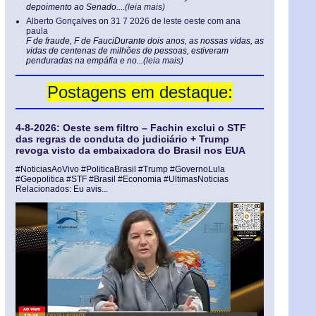
depoimento ao Senado....
(leia mais)
Alberto Gonçalves
on
31 7 2026 de leste oeste com ana
paula
F de fraude, F de FauciDurante dois anos, as nossas vidas, as
vidas de centenas de milhões de pessoas, estiveram
penduradas na empáfia e no...
(leia mais)
Postagens em destaque:
4-8-2026: Oeste sem filtro – Fachin exclui o STF
das regras de conduta do judiciário + Trump
revoga visto da embaixadora do Brasil nos EUA
#NoticiasAoVivo #PoliticaBrasil #Trump #GovernoLula
#Geopolitica #STF #Brasil #Economia #UltimasNoticias
Relacionados: Eu avis...