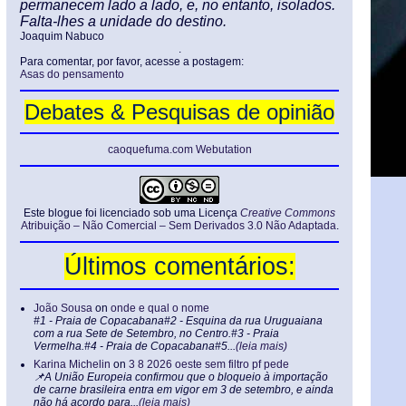
permanecem lado a lado, e, no entanto, isolados.
Falta-lhes a unidade do destino.
Joaquim Nabuco
.
Para comentar, por favor, acesse a postagem:
Asas do pensamento
Debates & Pesquisas de opinião
caoquefuma.com Webutation
Este blogue foi licenciado sob uma Licença
Creative Commons
Atribuição – Não Comercial – Sem Derivados 3.0 Não Adaptada
.
Últimos comentários:
João Sousa
on
onde e qual o nome
#1 - Praia de Copacabana#2 - Esquina da rua Uruguaiana
com a rua Sete de Setembro, no Centro.#3 - Praia
Vermelha.#4 - Praia de Copacabana#5...
(leia mais)
Karina Michelin
on
3 8 2026 oeste sem filtro pf pede
📌A União Europeia confirmou que o bloqueio à importação
de carne brasileira entra em vigor em 3 de setembro, e ainda
não há acordo para...
(leia mais)