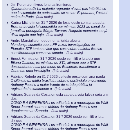
Jim Pereira
on
livros leituras frontieres
@andrebercoff« La majorité régnante n’avait pas intérêt à ce
que le scandale du périscolaire se sache. Et pourtant, l’actuel
maire de Paris...
(leia mais)
Karina Michelin
on
31 7 2026 de leste oeste com ana paula
Essa entrevista foi concedida por mim em 2023 ao canal do
jornalista português Sérgio Tavares. Naquele momento, eu já
dizia aquilo que hoje...
(leia mais)
Andre Marsiglia
on
dedo numa ferida aberta
Mendonça suspeita que a PF vazou investigações ao
Planalto. STF tentou evitar que caso sobre Lulinha ficasse
com Mendonça com novo sorteio....
(leia mais)
Enock Formiga
on
31 7 2026 oeste sem filtro lula diz que
Eliana Calmon, ex-ministra do STJ, afirmou que o STF
descondenou Lula por medo de Bolsonaro transformar a
Corte em uma instituição...
(leia mais)
Fabricio Rebelo
on
31 7 2026 de leste oeste com ana paula
O silêncio da mídia brasileira sobre o escândalo envolvendo
Anthony Fauci e a maior fraude de saúde pública já
registrada é exatamente o...
(leia mais)
Adriano Soares da Costa
on
esta capa da veja talvez seja um
dos
COVID E A IMPRENSALi os editoriais e a reportagem do Wall
Street Journal sobre os diários de Anthony Fauci e seu
depoimento ao Senado....
(leia mais)
Adriano Soares da Costa
on
31 7 2026 oeste sem filtro lula
diz que
COVID E A IMPRENSALi os editoriais e a reportagem do Wall
Street Journal sobre os diários de Anthony Fauci e seu