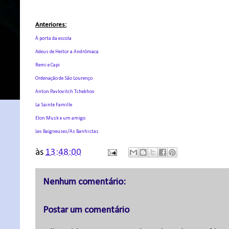
Anteriores:
À porta da escola
Adeus de Heitor a Andrômaca
Remi e Capi
Ordenação de São Lourenço
Anton Pavlovitch Tchekhov
La Sainte Famille
Elon Musk e um amigo
Les Baigneuses/As Banhistas
às
13:48:00
Nenhum comentário:
Postar um comentário