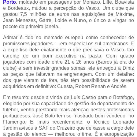
Porto
, moldado em passagens por Monaco, Lille, Boavista
e Bordeaux, mudou a percepção do Vasco. Um clube que
gastou 7,5 milhões de euros nas aquisições de Máxime,
Jean Menezes, Garrè, Loide e Nuno, o único a vingar no
pacote da primeira janela.
Admar é tido no mercado europeu como conhecedor de
promissores jogadores — em especial os sul-americanos. É
a expertise dele exatamente o que precisava o Vasco, tão
carente de um bom executivo na pasta. Com quatro
jogadores com idade entre 21 e 26 anos (Barros já era do
clube) e sem investir grandes somas, ele entregou a Diniz
as peças que faltavam na engrenagem. Com um detalhe:
dos que vieram de fora, três têm possibilidade de serem
adquiridos em definitivo: Cuesta, Robert Renan e Andrés.
Em resumo: desde a vinda de Luís Castro para o Botafogo,
elogiado por sua capacidade de gestão do departamento de
futebol, venho prestando mais atenção nestes profissionais
portugueses. José Boto tem se mostrado bom vendedor no
Flamengo. E, mais recentemente, o técnico Leonardo
Jardim avisou à SAF do Cruzeiro que deixasse a cargo dele
a gestão do elenco — melhorou o time. É a europeização