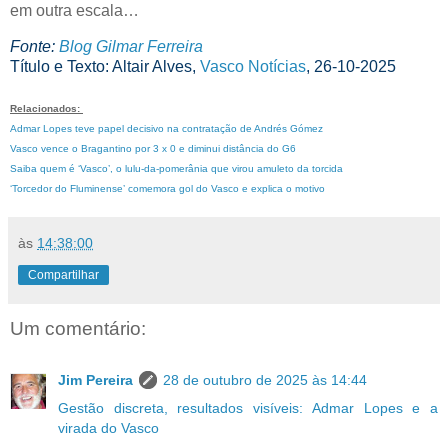
em outra escala…
Fonte:
Blog Gilmar Ferreira
Título e Texto: Altair Alves,
Vasco Notícias
, 26-10-2025
Relacionados:
Admar Lopes teve papel decisivo na contratação de Andrés Gómez
Vasco vence o Bragantino por 3 x 0 e diminui distância do G6
Saiba quem é ‘Vasco’, o lulu-da-pomerânia que virou amuleto da torcida
‘Torcedor do Fluminense’ comemora gol do Vasco e explica o motivo
às
14:38:00
Compartilhar
Um comentário:
Jim Pereira
28 de outubro de 2025 às 14:44
Gestão discreta, resultados visíveis: Admar Lopes e a
virada do Vasco