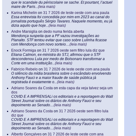
que le scandale du périscolaire se sache. Et pourtant, l’actuel
maire de Paris...
(leia mais)
Karina Michelin
on
31 7 2026 de leste oeste com ana paula
Essa entrevista foi concedida por mim em 2023 ao canal do
jornalista português Sérgio Tavares. Naquele momento, eu já
dizia aquilo que hoje...
(leia mais)
Andre Marsiglia
on
dedo numa ferida aberta
Mendonça suspeita que a PF vazou investigações ao
Planalto. STF tentou evitar que caso sobre Lulinha ficasse
com Mendonça com novo sorteio....
(leia mais)
Enock Formiga
on
31 7 2026 oeste sem filtro lula diz que
Eliana Calmon, ex-ministra do STJ, afirmou que o STF
descondenou Lula por medo de Bolsonaro transformar a
Corte em uma instituição...
(leia mais)
Fabricio Rebelo
on
31 7 2026 de leste oeste com ana paula
O silêncio da mídia brasileira sobre o escândalo envolvendo
Anthony Fauci e a maior fraude de saúde pública já
registrada é exatamente o...
(leia mais)
Adriano Soares da Costa
on
esta capa da veja talvez seja um
dos
COVID E A IMPRENSALi os editoriais e a reportagem do Wall
Street Journal sobre os diários de Anthony Fauci e seu
depoimento ao Senado....
(leia mais)
Adriano Soares da Costa
on
31 7 2026 oeste sem filtro lula
diz que
COVID E A IMPRENSALi os editoriais e a reportagem do Wall
Street Journal sobre os diários de Anthony Fauci e seu
depoimento ao Senado....
(leia mais)
Alberto Gonçalves
on
31 7 2026 de leste oeste com ana