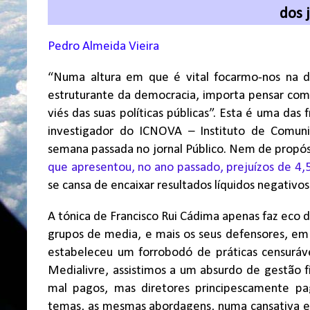
dos 
Pedro Almeida Vieira
“Numa altura em que é vital focarmo-nos na d
estruturante da democracia, importa pensar como
viés das suas políticas públicas”. Esta é uma das 
investigador do ICNOVA – Instituto de Comun
semana passada no jornal Público. Nem de propós
que apresentou, no ano passado, prejuízos de 4,
se cansa de encaixar resultados líquidos negativ
A tónica de Francisco Rui Cádima apenas faz eco 
grupos de media, e mais os seus defensores, em
estabeleceu um forrobodó de práticas censuráv
Medialivre, assistimos a um absurdo de gestão f
mal pagos, mas diretores principescamente p
temas, as mesmas abordagens, numa cansativa e 