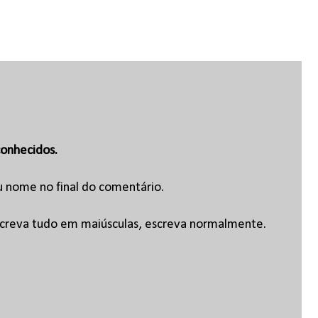
onhecidos.
u nome no final do comentário.
escreva tudo em maiúsculas, escreva normalmente.