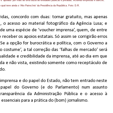
 e ‘apoiado’ por mais de uma dúzia de entidades públicas e privadas, incluindo empresas e bancos,
qual teve ainda o ‘Alto Patrocínio’ da Presidência da República. Foto: D.R.
idas, concordo com duas: tornar gratuito, mas apenas
 o acesso ao material fotográfico da Agência Lusa; e
s de uma espécie de ‘voucher imprensa’, quem, de entre
receber os apoios estatais. Só assim se corrigirão erros
e a opção for burocrática e política, com o Governo a
do costume’, a tal correção das ‘falhas de mercado’ será
lidade e credibilidade da imprensa, até ao dia em que
da e não vista, existindo somente como receptáculo de
do.
à imprensa e do papel do Estado, não tem entrado neste
papel do Governo (e do Parlamento) num assunto
ransparência da Administração Pública e o acesso à
 essenciais para a prática do (bom) jornalismo.