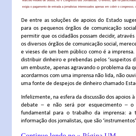
Marcelo Rebelo de Sousa, no V Congresso dos Jornalistas. O evento, que foi patrocinado
exigia o pagamento de entrada a jornalistas interessados apenas em cobrir o congresso, o 
De entre as soluções de apoios do Estado suger
para os pequenos órgãos de comunicação social,
permitir que os cidadãos possam decidir, atravé
os diversos órgãos de comunicação social, merece 
e vieses de um bem público como é a imprensa. S
distribuir dinheiro e prebendas pelos ‘suspeitos 
um embuste, apenas agravando o problema da qua
acordarmos com uma imprensa não lida, não ouvi
uma fonte de despejos de dinheiro chamado Esta
Infelizmente, na esfera da discussão dos apoios 
debate – e não será por esquecimento – o 
fundamental para o trabalho da imprensa: a t
informação dos jornalistas, que são ‘instrumentos’
Continue lendo no »
Página UM