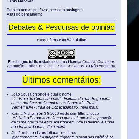
Henry Mencken
.
Para comentar, por favor, acesse a postagem:
Asas do pensamento
Debates & Pesquisas de opinião
caoquefuma.com Webutation
Este blogue foi licenciado sob uma Licença
Creative Commons
Atribuição – Não Comercial – Sem Derivados 3.0 Não Adaptada
.
Últimos comentários:
João Sousa
on
onde e qual o nome
#1 - Praia de Copacabana#2 - Esquina da rua Uruguaiana
com a rua Sete de Setembro, no Centro.#3 - Praia
Vermelha.#4 - Praia de Copacabana#5...
(leia mais)
Karina Michelin
on
3 8 2026 oeste sem filtro pf pede
📌A União Europeia confirmou que o bloqueio à importação
de carne brasileira entra em vigor em 3 de setembro, e ainda
não há acordo para...
(leia mais)
Jim Pereira
on
livros leituras frontieres
@andrebercoff« La majorité régnante n’avait pas intérêt à ce