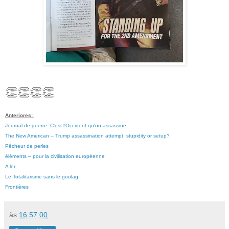
👏👏👏👏
Anteriores:
Journal de guerre: C'est l'Occident qu'on assassine
The New American – Trump assassination attempt: stupidity or setup?
Pêcheur de perles
éléments – pour la civilisation européenne
A ler
Le Totalitarisme sans le goulag
Frontières
às
16:57:00