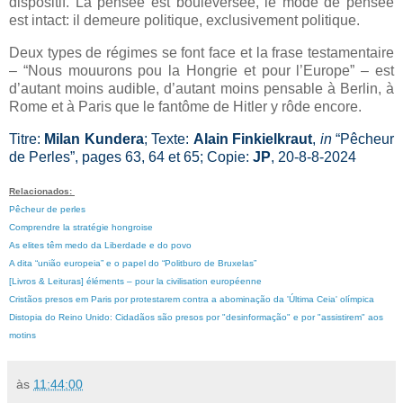
dispositif. La pensée est bouleversée, le mode de pensée
est intact: il demeure politique, exclusivement politique.
Deux types de régimes se font face et la frase testamentaire
– “Nous mouurons pou la Hongrie et pour l’Europe” – est
d’autant moins audible, d’autant moins pensable à Berlin, à
Rome et à Paris que le fantôme de Hitler y rôde encore.
Titre:
Milan Kundera
; Texte:
Alain Finkielkraut
,
in
“Pêcheur
de Perles”, pages 63, 64 et 65; Copie:
JP
, 20-8-8-2024
Relacionados:
Pêcheur de perles
Comprendre la stratégie hongroise
As elites têm medo da Liberdade e do povo
A dita “união europeia” e o papel do “Politburo de Bruxelas”
[Livros & Leituras] éléments – pour la civilisation européenne
Cristãos presos em Paris por protestarem contra a abominação da 'Última Ceia' olímpica
Distopia do Reino Unido: Cidadãos são presos por "desinformação" e por "assistirem" aos
motins
às
11:44:00