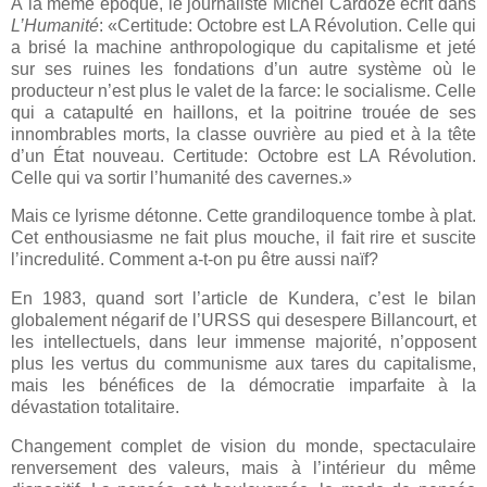
À la même époque, le journaliste Michel Cardoze écrit dans
L’Humanité
: «Certitude: Octobre est LA Révolution. Celle qui
a brisé la machine anthropologique du capitalisme et jeté
sur ses ruines les fondations d’un autre système où le
producteur n’est plus le valet de la farce: le socialisme. Celle
qui a catapulté en haillons, et la poitrine trouée de ses
innombrables morts, la classe ouvrière au pied et à la tête
d’un État nouveau. Certitude: Octobre est LA Révolution.
Celle qui va sortir l’humanité des cavernes.»
Mais ce lyrisme détonne. Cette grandiloquence tombe à plat.
Cet enthousiasme ne fait plus mouche, il fait rire et suscite
l’incredulité. Comment a-t-on pu être aussi naïf?
En 1983, quand sort l’article de Kundera, c’est le bilan
globalement négarif de l’URSS qui desespere Billancourt, et
les intellectuels, dans leur immense majorité, n’opposent
plus les vertus du communisme aux tares du capitalisme,
mais les bénéfices de la démocratie imparfaite à la
dévastation totalitaire.
Changement complet de vision du monde, spectaculaire
renversement des valeurs, mais à l’intérieur du même