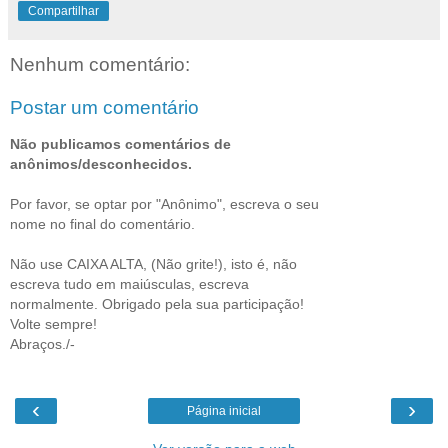
Compartilhar
Nenhum comentário:
Postar um comentário
Não publicamos comentários de
anônimos/desconhecidos.
Por favor, se optar por "Anônimo", escreva o seu
nome no final do comentário.
Não use CAIXA ALTA, (Não grite!), isto é, não
escreva tudo em maiúsculas, escreva
normalmente. Obrigado pela sua participação!
Volte sempre!
Abraços./-
‹
›
Página inicial