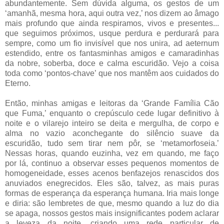
abundantemente. Sem dúvida alguma, os gestos de um
‘amanhã, mesma hora, aqui outra vez,’ nos dizem ao âmago
mais profundo que ainda respiramos, vivos e presentes...
que seguimos próximos, usque perdura e perdurará para
sempre, como um fio invisível que nos unira, ad aeternum
estendido, entre os fantasminhas amigos e camaradinhas
da nobre, soberba, doce e calma escuridão. Vejo a coisa
toda como ‘pontos-chave’ que nos mantêm aos cuidados do
Eterno.
Então, minhas amigas e leitoras da ‘Grande Família Cão
que Fuma,’ enquanto o crepúsculo cede lugar definitivo à
noite e o vilarejo inteiro se deita e mergulha, de corpo e
alma no vazio aconchegante do silêncio suave da
escuridão, tudo sem tirar nem pôr, se ‘metamorfoseia.’
Nessas horas, quando euzinha, vez em quando, me faço
por lá, continuo a observar esses pequenos momentos de
homogeneidade, esses acenos benfazejos renascidos dos
anuviados enegrecidos. Eles são, talvez, as mais puras
formas de esperança da esperança humana. Iria mais longe
e diria: são lembretes de que, mesmo quando a luz do dia
se apaga, nossos gestos mais insignificantes podem aclarar
a leveza da noite, criando uma rede particular de