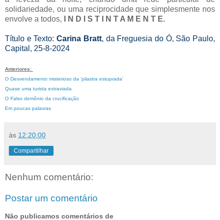
solidariedade, ou uma reciprocidade que simplesmente nos
envolve a todos,
I N D I S T I N T A M E N T E.
Título e Texto:
Carina Bratt
, da Freguesia do Ó, São Paulo,
Capital, 25-8-2024
Anteriores:
O Desvendamento misterioso da 'pilastra estuprada'
Quase uma turista extraviada
O Falso demônio da crucificação
Em poucas palavras
às
12:20:00
Compartilhar
Nenhum comentário:
Postar um comentário
Não publicamos comentários de