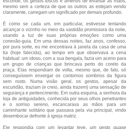
esconde, os gestos toscos e amenos de levantar as mãos,
mesmo sem a certeza de que os outros as estejam vendo
claramente, carregam um significado por demais profundo.
É como se cada um, em particular, estivesse tentando
alcançar o vizinho no meio da vastidão promissora da noite,
usando a luz de suas próprias emoções como uma
conexão-guia. Em uma dessas noites, faz anos, confesso,
por pura sorte, eu me encontrava à janela da casa de uma
tia (hoje falecida), ao tempo em que observava a cena
habitual: um idoso, com a sua bengala, fazia um aceno para
um grupo de crianças que brincava perto do coreto da
praça. Elas respondiam de volta, mesmo que, de fato, só
conseguissem enxergar os contornos sombrios da figura
sem rosto. Numa visão geral, os gestos, apesar da
escuridão, traziam (e creio, ainda trazem) uma sensação de
segurança e pertencimento. Em outra esquina, a senhora da
loja de antiguidades, conhecida por seus olhos penetrantes
e o sorriso sereno, escancarava as mãos para um
caminhante solitário que passava pela via principal, vindo
desembocar defronte à igreja matriz.
Ele respondia com um levantar leve, um gesto quase