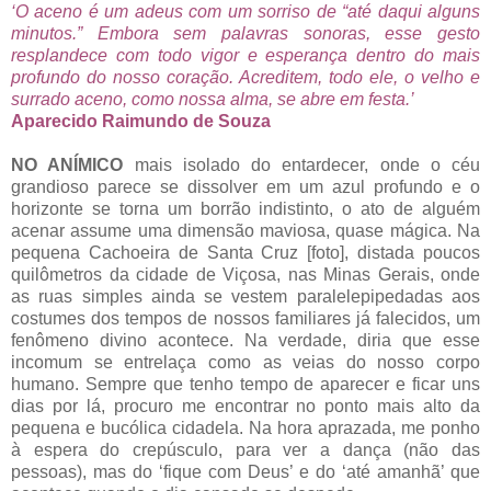
‘O aceno é um adeus com um sorriso de “até daqui alguns
minutos.” Embora sem palavras sonoras, esse gesto
resplandece com todo vigor e esperança dentro do mais
profundo do nosso coração. Acreditem, todo ele, o velho e
surrado aceno, como nossa alma, se abre em festa.’
Aparecido Raimundo de Souza
NO ANÍMICO
mais isolado do entardecer, onde o céu
grandioso parece se dissolver em um azul profundo e o
horizonte se torna um borrão indistinto, o ato de alguém
acenar assume uma dimensão maviosa, quase mágica. Na
pequena Cachoeira de Santa Cruz [foto], distada poucos
quilômetros da cidade de Viçosa, nas Minas Gerais, onde
as ruas simples ainda se vestem paralelepipedadas aos
costumes dos tempos de nossos familiares já falecidos, um
fenômeno divino acontece. Na verdade, diria que esse
incomum se entrelaça como as veias do nosso corpo
humano. Sempre que tenho tempo de aparecer e ficar uns
dias por lá, procuro me encontrar no ponto mais alto da
pequena e bucólica cidadela. Na hora aprazada, me ponho
à espera do crepúsculo, para ver a dança (não das
pessoas), mas do ‘fique com Deus’ e do ‘até amanhã’ que