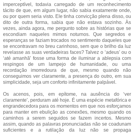
imperceptível, todavia carregado de um reconhecimento
tácito de que, em algum lugar, não sabia exatamente onde,
ou por quem seria visto. Ele tinha convicção plena disso, ou
dito de outra forma, sabia que não estava sozinho. Às
vezes, ainda agora, me pergunto sobre as histórias que se
escondiam naqueles mimos noturnos. Que segredos e
esperanças se faziam trocados no sentimento daqueles que
se encontravam no breu carinhoso, sem que o brilho da luz
revelasse as suas verdadeiras faces? Talvez o ‘adeus’ ou o
‘até amanhã’ fosse uma forma de iluminar a ablepsia com
respingos de um lampejo de humanidade, ou uma
recordação imorredoura de que, mesmo quando não
conseguimos ver claramente, a presença do outro, em sua
simplicidade, seja um conforto infinitamente palpável.
Os acenos, pois, em epítome, na ausência do ‘ver
claramente’, perduram até hoje. É uma espécie metafórica e
engrandecedora para os momentos em que nos esforçamos
para manter em ebulição as conexões, mesmo quando os
caminhos a serem seguidos se fazem incertos. Mesmo
assim, quando as palavras pronunciadas não se coadunam
suficientes e a rutilação da luz não se propaga