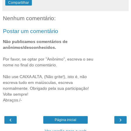
Compartilhar
Nenhum comentário:
Postar um comentário
Não publicamos comentários de
anônimos/desconhecidos.
Por favor, se optar por "Anônimo", escreva o seu
nome no final do comentário.
Não use CAIXA ALTA, (Não grite!), isto é, não
escreva tudo em maiúsculas, escreva
normalmente. Obrigado pela sua participação!
Volte sempre!
Abraços./-
‹
›
Página inicial
Ver versão para a web