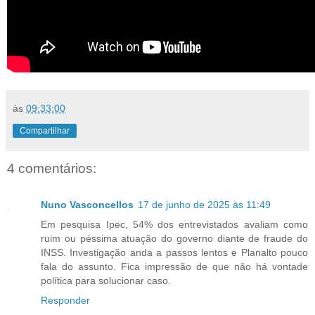
às
09:33:00
Compartilhar
4 comentários:
Nuno Vasconcellos
17 de junho de 2025 às 11:49
Em pesquisa Ipec, 54% dos entrevistados avaliam como
ruim ou péssima atuação do governo diante de fraude do
INSS. Investigação anda a passos lentos e Planalto pouco
fala do assunto. Fica impressão de que não há vontade
política para solucionar caso.
Responder