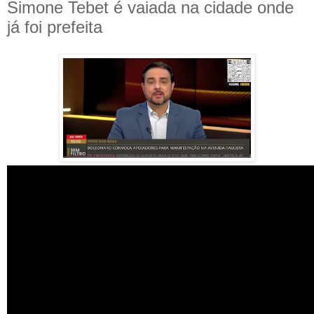
Simone Tebet é vaiada na cidade onde
já foi prefeita