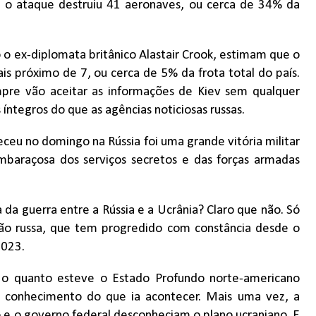
, o ataque destruiu 41 aeronaves, ou cerca de 34% da
o ex-diplomata britânico Alastair Crook, estimam que o
s próximo de 7, ou cerca de 5% da frota total do país.
mpre vão aceitar as informações de Kiev sem qualquer
íntegros do que as agências noticiosas russas.
ceu no domingo na Rússia foi uma grande vitória militar
baraçosa dos serviços secretos e das forças armadas
a da guerra entre a Rússia e a Ucrânia? Claro que não. Só
são russa, que tem progredido com constância desde o
2023.
 o quanto esteve o Estado Profundo norte-americano
a conhecimento do que ia acontecer. Mais uma vez, a
o e o governo federal desconheciam o plano ucraniano. E