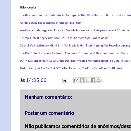
Relacionados:
The Russian-Ukrainian Talks Are At An Impasse That Only The US Or Brute Force Can Bre
Ucrânia ataca helicóptero que transportava Putin
A esticar a corda da guerra: Friedrich Merz dá luz verde à Ucrânia para atacar a Rússia 
Trump’s Latest Angry Post About Putin Is His Most Significant One Yet
Zelensky’s Illegitimacy Might Still Not Preclude Him From Signing Any Peace Documents
The Devil’s In The Details As Trump Announces “Immediate” Russian-Ukrainian Ceasefir
Putin & Xi Might Hash Out A Grand Deal That Would Enter Into Force If The Ukraine Talks
Radio Liberty Let The Cat Out Of The Bag Regarding The EU’s Game Plan For Ukraine
às
14:35:00
Nenhum comentário:
Postar um comentário
Não publicamos comentários de anônimos/desc