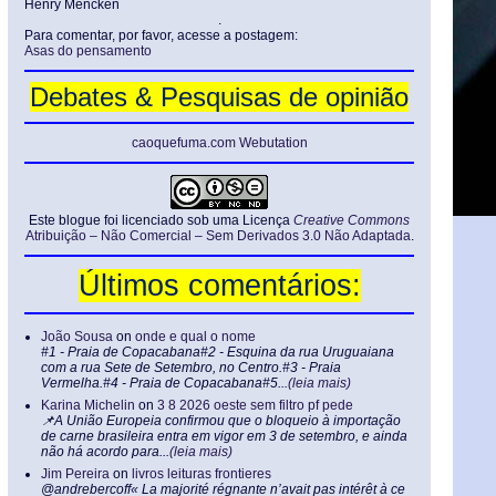
Henry Mencken
.
Para comentar, por favor, acesse a postagem:
Asas do pensamento
Debates & Pesquisas de opinião
caoquefuma.com Webutation
Este blogue foi licenciado sob uma Licença
Creative Commons
Atribuição – Não Comercial – Sem Derivados 3.0 Não Adaptada
.
Últimos comentários:
João Sousa
on
onde e qual o nome
#1 - Praia de Copacabana#2 - Esquina da rua Uruguaiana
com a rua Sete de Setembro, no Centro.#3 - Praia
Vermelha.#4 - Praia de Copacabana#5...
(leia mais)
Karina Michelin
on
3 8 2026 oeste sem filtro pf pede
📌A União Europeia confirmou que o bloqueio à importação
de carne brasileira entra em vigor em 3 de setembro, e ainda
não há acordo para...
(leia mais)
Jim Pereira
on
livros leituras frontieres
@andrebercoff« La majorité régnante n’avait pas intérêt à ce