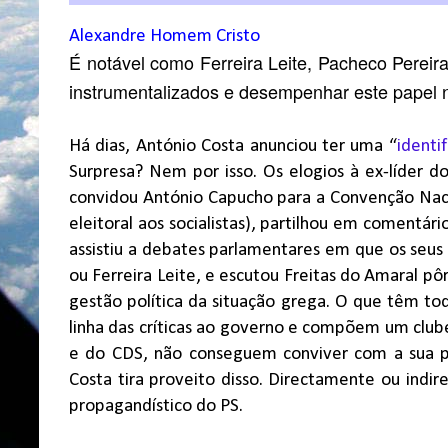
Alexandre Homem Cristo
É notável como Ferreira Leite, Pacheco Pereira
instrumentalizados e desempenhar este papel n
Há dias, António Costa anunciou ter uma “
identi
Surpresa? Nem por isso. Os elogios à ex-líder 
convidou António Capucho para a Convenção Nacio
eleitoral aos socialistas), partilhou em comentári
assistiu a debates parlamentares em que os seu
ou Ferreira Leite, e escutou Freitas do Amaral pô
gestão política da situação grega. O que têm t
linha das críticas ao governo e compõem um clube
e do CDS, não conseguem conviver com a sua per
Costa tira proveito disso. Directamente ou ind
propagandístico do PS.