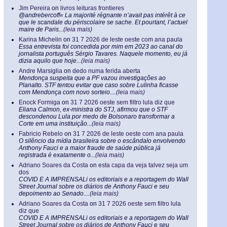
Jim Pereira
on
livros leituras frontieres
@andrebercoff« La majorité régnante n’avait pas intérêt à ce
que le scandale du périscolaire se sache. Et pourtant, l’actuel
maire de Paris...
(leia mais)
Karina Michelin
on
31 7 2026 de leste oeste com ana paula
Essa entrevista foi concedida por mim em 2023 ao canal do
jornalista português Sérgio Tavares. Naquele momento, eu já
dizia aquilo que hoje...
(leia mais)
Andre Marsiglia
on
dedo numa ferida aberta
Mendonça suspeita que a PF vazou investigações ao
Planalto. STF tentou evitar que caso sobre Lulinha ficasse
com Mendonça com novo sorteio....
(leia mais)
Enock Formiga
on
31 7 2026 oeste sem filtro lula diz que
Eliana Calmon, ex-ministra do STJ, afirmou que o STF
descondenou Lula por medo de Bolsonaro transformar a
Corte em uma instituição...
(leia mais)
Fabricio Rebelo
on
31 7 2026 de leste oeste com ana paula
O silêncio da mídia brasileira sobre o escândalo envolvendo
Anthony Fauci e a maior fraude de saúde pública já
registrada é exatamente o...
(leia mais)
Adriano Soares da Costa
on
esta capa da veja talvez seja um
dos
COVID E A IMPRENSALi os editoriais e a reportagem do Wall
Street Journal sobre os diários de Anthony Fauci e seu
depoimento ao Senado....
(leia mais)
Adriano Soares da Costa
on
31 7 2026 oeste sem filtro lula
diz que
COVID E A IMPRENSALi os editoriais e a reportagem do Wall
Street Journal sobre os diários de Anthony Fauci e seu