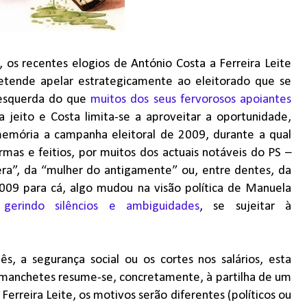
, os recentes elogios de António Costa a Ferreira Leite
pretende apelar estrategicamente ao eleitorado que se
 esquerda do que
muitos dos seus fervorosos apoiantes
a jeito e Costa limita-se a aproveitar a oportunidade,
memória a campanha eleitoral de 2009, durante a qual
rmas e feitios, por muitos dos actuais notáveis do PS –
tera”, da “mulher do antigamente” ou, entre dentes, da
009 para cá, algo mudou na visão política de Manuela
,
gerindo silêncios e ambiguidades
, se sujeitar à
s, a segurança social ou os cortes nos salários, esta
s manchetes resume-se, concretamente, à partilha de um
erreira Leite, os motivos serão diferentes (políticos ou