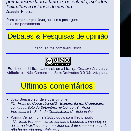
permanecem lado a lado, e, no entanto, isolados.
Falta-lhes a unidade do destino.
Joaquim Nabuco
.
Para comentar, por favor, acesse a postagem:
Asas do pensamento
Debates & Pesquisas de opinião
caoquefuma.com Webutation
Este blogue foi licenciado sob uma Licença
Creative Commons
Atribuição – Não Comercial – Sem Derivados 3.0 Não Adaptada
.
Últimos comentários:
João Sousa
on
onde e qual o nome
#1 - Praia de Copacabana#2 - Esquina da rua Uruguaiana
com a rua Sete de Setembro, no Centro.#3 - Praia
Vermelha.#4 - Praia de Copacabana#5...
(leia mais)
Karina Michelin
on
3 8 2026 oeste sem filtro pf pede
📌A União Europeia confirmou que o bloqueio à importação
de carne brasileira entra em vigor em 3 de setembro, e ainda
não há acordo para...
(leia mais)