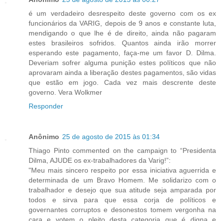
é um verdadeiro desrespeito deste governo com os ex
funcionários da VARIG, depois de 9 anos e constante luta,
mendigando o que lhe é de direito, ainda não pagaram
estes brasileiros sofridos. Quantos ainda irão morrer
esperando este pagamento, faça-me um favor D. Dilma.
Deveriam sofrer alguma punição estes políticos que não
aprovaram ainda a liberação destes pagamentos, são vidas
que estão em jogo. Cada vez mais descrente deste
governo. Vera Wolkmer
Responder
Anônimo
25 de agosto de 2015 às 01:34
Thiago Pinto commented on the campaign to “Presidenta
Dilma, AJUDE os ex-trabalhadores da Varig!”:
"Meu mais sincero respeito por essa iniciativa aguerrida e
determinada de um Bravo Homem. Me solidarizo com o
trabalhador e desejo que sua atitude seja amparada por
todos e sirva para que essa corja de políticos e
governantes corruptos e desonestos tomem vergonha na
cara e votem o pleito desta categoria que é digna e