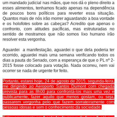
um mandado judicial nas mãos, que nos dá o pleno direito a
esses alimentos, tenhamos ficado apenas na dependência
de poucos bons políticos para reverter essa situação.
Quantos mais de nós irão morrer aguardando a boa vontade
e os holofotes sobre as cabeças? Acredito que apenas o
confronto, com atitudes pacíficas, mas estruturadas no
sentido de mostramos que não somos lixo humano irão
resolver esta vergonha.
Aguardei a manifestação, aguardei o que dela poderia ter
ocorrido, aguardei mais uma semana verificando todos os
dias a pauta do Senado, com a esperança de que o PL nº 2-
2015 fosse colocado para votação. Nada ocorreu, nem vai
ocorrer se nada de urgente for feito.
Portanto, estarei hoje, 24 de agosto de 2015, segunda-feira,
me dirigindo ao Aeroporto Santos Dumont com chegada
prevista para as 8h00 para confrontá-los mais uma vez e
publicamente, fazer aquilo que menos gostam, ou seja,
passarem vergonha pelo que fazem sorrateiramente com
pessoas idosas e sem o conhecimento da sociedade
.