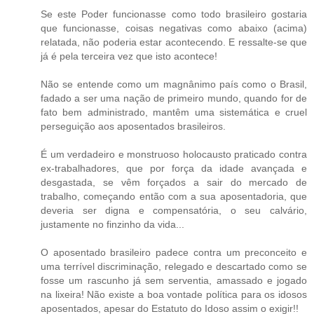
Se este Poder funcionasse como todo brasileiro gostaria
que funcionasse, coisas negativas como abaixo (acima)
relatada, não poderia estar acontecendo. E ressalte-se que
já é pela terceira vez que isto acontece!
Não se entende como um magnânimo país como o Brasil,
fadado a ser uma nação de primeiro mundo, quando for de
fato bem administrado, mantêm uma sistemática e cruel
perseguição aos aposentados brasileiros.
É um verdadeiro e monstruoso holocausto praticado contra
ex-trabalhadores, que por força da idade avançada e
desgastada, se vêm forçados a sair do mercado de
trabalho, começando então com a sua aposentadoria, que
deveria ser digna e compensatória, o seu calvário,
justamente no finzinho da vida...
O aposentado brasileiro padece contra um preconceito e
uma terrível discriminação, relegado e descartado como se
fosse um rascunho já sem serventia, amassado e jogado
na lixeira! Não existe a boa vontade política para os idosos
aposentados, apesar do Estatuto do Idoso assim o exigir!!