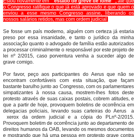
Estou novamente em
" estado de greve de fome ",
até que
o Congresso ratifique o que já está aprovado e que quem o
enviou a esse mesmo Congresso assine, liberando os
nossos salários retidos, mas com ordem judicial
.
Se fosse um país moderno, alguém com certeza já estaria
preso por essa insanidade, e tanto o jurídico da minha
associação quanto o advogado de família estão autorizados
a processar criminalmente o responsável por este projeto de
lei nº 2/2015, caso porventura venha a suceder algo de
grave comigo.
Por favor, peço aos participantes do Aerus que não se
encontram confortáveis com esta situação, que façam
bastante barulho junto ao Congresso, com os parlamentares
simpatizantes à nossa causa, mostrem-lhes fotos deste
protesto através de suas caixas postais, cobrem atitudes, e
que a partir de hoje, provoquem boletins de ocorrência em
delegacias policiais, levando suas carteiras do Aerus a
xerox da ordem judicial e a cópia do PLnº-2/2015.
Provoquem boletim de ocorrência junto ao departamento de
direitos humanos da OAB, levando os mesmos documentos
e mostrando que há uma pessoa em protesto grave contra