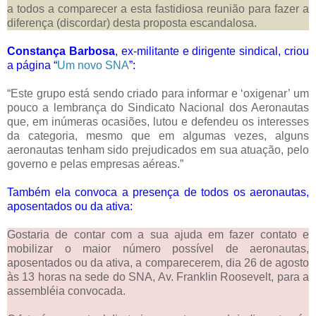
a todos a comparecer a esta fastidiosa reunião para fazer a
diferença (discordar) desta proposta escandalosa.
Constança Barbosa
, ex-militante e dirigente sindical, criou
a página “
Um novo SNA
”:
“Este grupo está sendo criado para informar e ‘oxigenar’ um
pouco a lembrança do Sindicato Nacional dos Aeronautas
que, em inúmeras ocasiões, lutou e defendeu os interesses
da categoria, mesmo que em algumas vezes, alguns
aeronautas tenham sido prejudicados em sua atuação, pelo
governo e pelas empresas aéreas.”
Também ela convoca a presença de todos os aeronautas,
aposentados ou da ativa:
Gostaria de contar com a sua ajuda em fazer contato e
mobilizar o maior número possível de aeronautas,
aposentados ou da ativa, a comparecerem, dia 26 de agosto
às 13 horas na sede do SNA, Av. Franklin Roosevelt, para a
assembléia convocada.