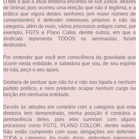
O fato é que a atual diretoria encontra-se
sub judice
, através
de liminar, pois ocorreu uma eleição que não é legítima, e a
prática que vigora destes senhores (em maior número de
comandantes) é defender interesses próprios e não da
categoria, além do mais, vários processos antigos como, por
exemplo, FGTS e Plano Collor, dentre outros, em que o
sindicato representa TODOS os aeronautas, foram
destruidos.
Por entender que você tem consciência da gravidade que
ocorre nesta entidade, e sabedora que sou, de seu espírito
de luta, peço o seu apoio.
Gostaria de pontuar que não fui e não sou ligada a nenhum
partido político, e nem pretendo ocupar nenhum cargo ou
função em nenhuma entidade.
Devido às atitudes em contrário com a categoria que esta
diretoria tem demonstrado, minha posição é contrária a
permanência deles, pois eles sumiram com alguns
processos como FGTS, PLANO COLLOR, dentre outros.
Não estão cumprindo com suas obrigações em defender
TODA a categoria. Ao invés disso, defendem interesses