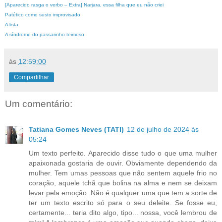
[Aparecido rasga o verbo – Extra] Narjara, essa filha que eu não criei
Patético como susto improvisado
A lista
A síndrome do passarinho teimoso
às
12:59:00
Compartilhar
Um comentário:
Tatiana Gomes Neves (TATI)
12 de julho de 2024 às
05:24
Um texto perfeito. Aparecido disse tudo o que uma mulher
apaixonada gostaria de ouvir. Obviamente dependendo da
mulher. Tem umas pessoas que não sentem aquele frio no
coração, aquele tchã que bolina na alma e nem se deixam
levar pela emoção. Não é qualquer uma que tem a sorte de
ter um texto escrito só para o seu deleite. Se fosse eu,
certamente... teria dito algo, tipo... nossa, você lembrou de