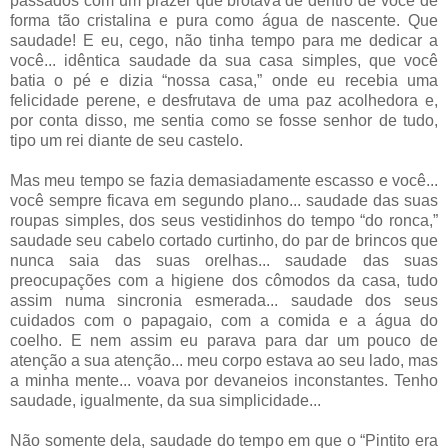
passados com um prazer que brotava de dentro de você de
forma tão cristalina e pura como água de nascente. Que
saudade! E eu, cego, não tinha tempo para me dedicar a
você... idêntica saudade da sua casa simples, que você
batia o pé e dizia “nossa casa,” onde eu recebia uma
felicidade perene, e desfrutava de uma paz acolhedora e,
por conta disso, me sentia como se fosse senhor de tudo,
tipo um rei diante de seu castelo.
Mas meu tempo se fazia demasiadamente escasso e você...
você sempre ficava em segundo plano... saudade das suas
roupas simples, dos seus vestidinhos do tempo “do ronca,”
saudade seu cabelo cortado curtinho, do par de brincos que
nunca saia das suas orelhas... saudade das suas
preocupações com a higiene dos cômodos da casa, tudo
assim numa sincronia esmerada... saudade dos seus
cuidados com o papagaio, com a comida e a água do
coelho. E nem assim eu parava para dar um pouco de
atenção a sua atenção... meu corpo estava ao seu lado, mas
a minha mente... voava por devaneios inconstantes. Tenho
saudade, igualmente, da sua simplicidade...
Não somente dela, saudade do tempo em que o “Pintito era