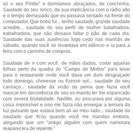
só o seu Pintito” e dormíamos abraçados, de conchinha.
Saudade do seu ronco, da sua implicância com o rádio alto
e o tempo demasiado que eu passava sentado na frente do
computador. Que bobo fui... tenho saudade, grande saudade
acredite... saudade do seu perfil de mulher batalhadora,
trabalhadora, que não deixava faltar o pão de cada dia.
Saudade das suas ausências logo cedo nas manhãs de
sábado, quando você se levantava em silêncio e ia para a
feira com o carrinho de compras.
Saudade de ir com você, de mãos dadas, cortar aquelas
folhas perto da quadra do “Campo do Motivo” para levar
para o restaurante onde você dava um duro desgraçado
todo domingo, chovesse ou fizesse sol... saudade do seu
cansaço... saudade da visão da perna que fazia você
mancar em decorrência de seu ex-marido ter lhe espancado
com severa brutalidade. Neófito, eu procurava por alguma
coisa impossível e isso me fazia não enxergar a ternura da
luz pulsante que estava bem ali ao meu lado... saudade da
saudade que ficou quando você me mandou embora,
alegando que um “antigo alguém com quem namorara
reaparecera de repente.”