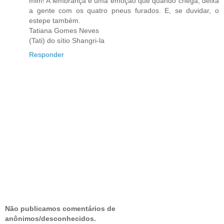
mim! A lembrança é uma emoção que quando chega, deixa
a gente com os quatro pneus furados. E, se duvidar, o
estepe também.
Tatiana Gomes Neves
(Tati) do sítio Shangri-la
Responder
Não publicamos comentários de
anônimos/desconhecidos.