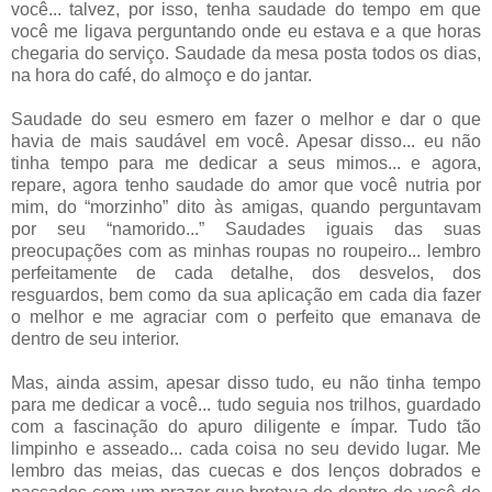
você... talvez, por isso, tenha saudade do tempo em que
você me ligava perguntando onde eu estava e a que horas
chegaria do serviço. Saudade da mesa posta todos os dias,
na hora do café, do almoço e do jantar.
Saudade do seu esmero em fazer o melhor e dar o que
havia de mais saudável em você. Apesar disso... eu não
tinha tempo para me dedicar a seus mimos... e agora,
repare, agora tenho saudade do amor que você nutria por
mim, do “morzinho” dito às amigas, quando perguntavam
por seu “namorido...” Saudades iguais das suas
preocupações com as minhas roupas no roupeiro... lembro
perfeitamente de cada detalhe, dos desvelos, dos
resguardos, bem como da sua aplicação em cada dia fazer
o melhor e me agraciar com o perfeito que emanava de
dentro de seu interior.
Mas, ainda assim, apesar disso tudo, eu não tinha tempo
para me dedicar a você... tudo seguia nos trilhos, guardado
com a fascinação do apuro diligente e ímpar. Tudo tão
limpinho e asseado... cada coisa no seu devido lugar. Me
lembro das meias, das cuecas e dos lenços dobrados e