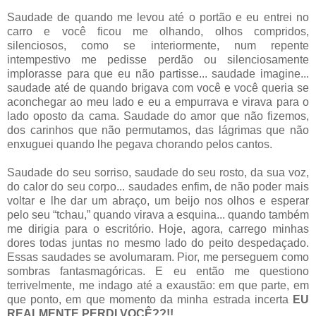
Saudade de quando me levou até o portão e eu entrei no
carro e você ficou me olhando, olhos compridos,
silenciosos, como se interiormente, num repente
intempestivo me pedisse perdão ou silenciosamente
implorasse para que eu não partisse... saudade imagine...
saudade até de quando brigava com você e você queria se
aconchegar ao meu lado e eu a empurrava e virava para o
lado oposto da cama. Saudade do amor que não fizemos,
dos carinhos que não permutamos, das lágrimas que não
enxuguei quando lhe pegava chorando pelos cantos.
Saudade do seu sorriso, saudade do seu rosto, da sua voz,
do calor do seu corpo... saudades enfim, de não poder mais
voltar e lhe dar um abraço, um beijo nos olhos e esperar
pelo seu “tchau,” quando virava a esquina... quando também
me dirigia para o escritório. Hoje, agora, carrego minhas
dores todas juntas no mesmo lado do peito despedaçado.
Essas saudades se avolumaram. Pior, me perseguem como
sombras fantasmagóricas. E eu então me questiono
terrivelmente, me indago até a exaustão: em que parte, em
que ponto, em que momento da minha estrada incerta
EU
REALMENTE PERDI VOCÊ??!!