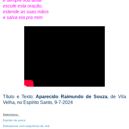
e sempre vou amar
escute esta oração,
estende as suas mãos
e salva ela pra mim
Título e Texto:
Aparecido Raimundo de Souza
, de Vila
Velha, no Espírito Santo, 9-7-2024
Anteriores:
Espírito de porco
Dobraduras com saquinhos de chá