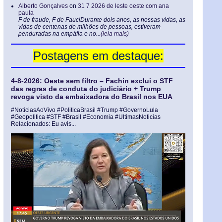
Alberto Gonçalves
on
31 7 2026 de leste oeste com ana
paula
F de fraude, F de FauciDurante dois anos, as nossas vidas, as
vidas de centenas de milhões de pessoas, estiveram
penduradas na empáfia e no...
(leia mais)
Postagens em destaque:
4-8-2026: Oeste sem filtro – Fachin exclui o STF
das regras de conduta do judiciário + Trump
revoga visto da embaixadora do Brasil nos EUA
#NoticiasAoVivo #PoliticaBrasil #Trump #GovernoLula
#Geopolitica #STF #Brasil #Economia #UltimasNoticias
Relacionados: Eu avis...