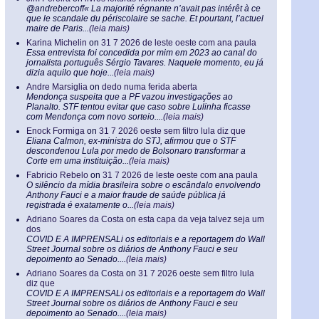
@andrebercoff« La majorité régnante n’avait pas intérêt à ce
que le scandale du périscolaire se sache. Et pourtant, l’actuel
maire de Paris...
(leia mais)
Karina Michelin
on
31 7 2026 de leste oeste com ana paula
Essa entrevista foi concedida por mim em 2023 ao canal do
jornalista português Sérgio Tavares. Naquele momento, eu já
dizia aquilo que hoje...
(leia mais)
Andre Marsiglia
on
dedo numa ferida aberta
Mendonça suspeita que a PF vazou investigações ao
Planalto. STF tentou evitar que caso sobre Lulinha ficasse
com Mendonça com novo sorteio....
(leia mais)
Enock Formiga
on
31 7 2026 oeste sem filtro lula diz que
Eliana Calmon, ex-ministra do STJ, afirmou que o STF
descondenou Lula por medo de Bolsonaro transformar a
Corte em uma instituição...
(leia mais)
Fabricio Rebelo
on
31 7 2026 de leste oeste com ana paula
O silêncio da mídia brasileira sobre o escândalo envolvendo
Anthony Fauci e a maior fraude de saúde pública já
registrada é exatamente o...
(leia mais)
Adriano Soares da Costa
on
esta capa da veja talvez seja um
dos
COVID E A IMPRENSALi os editoriais e a reportagem do Wall
Street Journal sobre os diários de Anthony Fauci e seu
depoimento ao Senado....
(leia mais)
Adriano Soares da Costa
on
31 7 2026 oeste sem filtro lula
diz que
COVID E A IMPRENSALi os editoriais e a reportagem do Wall
Street Journal sobre os diários de Anthony Fauci e seu
depoimento ao Senado....
(leia mais)