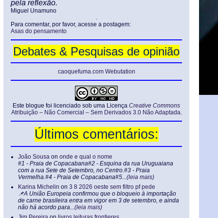
pela reflexão.
Miguel Unamuno
.
Para comentar, por favor, acesse a postagem:
Asas do pensamento
Debates & Pesquisas de opinião
caoquefuma.com Webutation
Este blogue foi licenciado sob uma Licença
Creative Commons
Atribuição – Não Comercial – Sem Derivados 3.0 Não Adaptada
.
Últimos comentários:
João Sousa
on
onde e qual o nome
#1 - Praia de Copacabana#2 - Esquina da rua Uruguaiana
com a rua Sete de Setembro, no Centro.#3 - Praia
Vermelha.#4 - Praia de Copacabana#5...
(leia mais)
Karina Michelin
on
3 8 2026 oeste sem filtro pf pede
📌A União Europeia confirmou que o bloqueio à importação
de carne brasileira entra em vigor em 3 de setembro, e ainda
não há acordo para...
(leia mais)
Jim Pereira
on
livros leituras frontieres