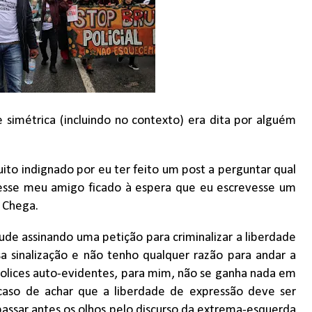
imétrica (incluindo no contexto) era dita por alguém
o indignado por eu ter feito um post a perguntar qual
esse meu amigo ficado à espera que eu escrevesse um
o Chega.
tude assinando uma petição para criminalizar a liberdade
a sinalização e não tenho qualquer razão para andar a
 tolices auto-evidentes, para mim, não se ganha nada em
caso de achar que a liberdade de expressão deve ser
 passar antes os olhos pelo discurso da extrema-esquerda