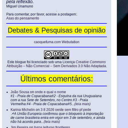
pela reflexão.
Miguel Unamuno
.
Para comentar, por favor, acesse a postagem:
Asas do pensamento
Debates & Pesquisas de opinião
caoquefuma.com Webutation
Este blogue foi licenciado sob uma Licença
Creative Commons
Atribuição – Não Comercial – Sem Derivados 3.0 Não Adaptada
.
Últimos comentários:
João Sousa
on
onde e qual o nome
#1 - Praia de Copacabana#2 - Esquina da rua Uruguaiana
com a rua Sete de Setembro, no Centro.#3 - Praia
Vermelha.#4 - Praia de Copacabana#5...
(leia mais)
Karina Michelin
on
3 8 2026 oeste sem filtro pf pede
📌A União Europeia confirmou que o bloqueio à importação
de carne brasileira entra em vigor em 3 de setembro, e ainda
não há acordo para...
(leia mais)
Jim Pereira
on
livros leituras frontieres