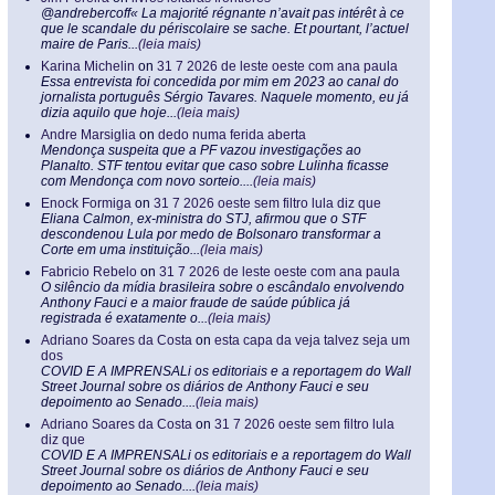
@andrebercoff« La majorité régnante n’avait pas intérêt à ce
que le scandale du périscolaire se sache. Et pourtant, l’actuel
maire de Paris...
(leia mais)
Karina Michelin
on
31 7 2026 de leste oeste com ana paula
Essa entrevista foi concedida por mim em 2023 ao canal do
jornalista português Sérgio Tavares. Naquele momento, eu já
dizia aquilo que hoje...
(leia mais)
Andre Marsiglia
on
dedo numa ferida aberta
Mendonça suspeita que a PF vazou investigações ao
Planalto. STF tentou evitar que caso sobre Lulinha ficasse
com Mendonça com novo sorteio....
(leia mais)
Enock Formiga
on
31 7 2026 oeste sem filtro lula diz que
Eliana Calmon, ex-ministra do STJ, afirmou que o STF
descondenou Lula por medo de Bolsonaro transformar a
Corte em uma instituição...
(leia mais)
Fabricio Rebelo
on
31 7 2026 de leste oeste com ana paula
O silêncio da mídia brasileira sobre o escândalo envolvendo
Anthony Fauci e a maior fraude de saúde pública já
registrada é exatamente o...
(leia mais)
Adriano Soares da Costa
on
esta capa da veja talvez seja um
dos
COVID E A IMPRENSALi os editoriais e a reportagem do Wall
Street Journal sobre os diários de Anthony Fauci e seu
depoimento ao Senado....
(leia mais)
Adriano Soares da Costa
on
31 7 2026 oeste sem filtro lula
diz que
COVID E A IMPRENSALi os editoriais e a reportagem do Wall
Street Journal sobre os diários de Anthony Fauci e seu
depoimento ao Senado....
(leia mais)