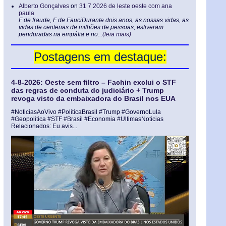
Alberto Gonçalves
on
31 7 2026 de leste oeste com ana
paula
F de fraude, F de FauciDurante dois anos, as nossas vidas, as
vidas de centenas de milhões de pessoas, estiveram
penduradas na empáfia e no...
(leia mais)
Postagens em destaque:
4-8-2026: Oeste sem filtro – Fachin exclui o STF
das regras de conduta do judiciário + Trump
revoga visto da embaixadora do Brasil nos EUA
#NoticiasAoVivo #PoliticaBrasil #Trump #GovernoLula
#Geopolitica #STF #Brasil #Economia #UltimasNoticias
Relacionados: Eu avis...