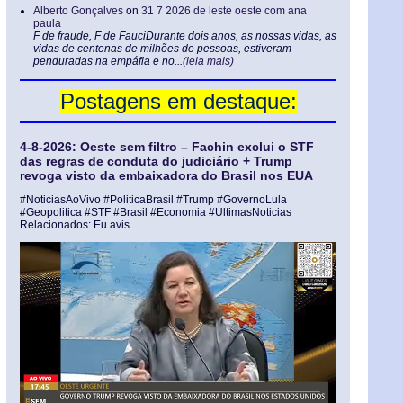
Alberto Gonçalves
on
31 7 2026 de leste oeste com ana
paula
F de fraude, F de FauciDurante dois anos, as nossas vidas, as
vidas de centenas de milhões de pessoas, estiveram
penduradas na empáfia e no...
(leia mais)
Postagens em destaque:
4-8-2026: Oeste sem filtro – Fachin exclui o STF
das regras de conduta do judiciário + Trump
revoga visto da embaixadora do Brasil nos EUA
#NoticiasAoVivo #PoliticaBrasil #Trump #GovernoLula
#Geopolitica #STF #Brasil #Economia #UltimasNoticias
Relacionados: Eu avis...