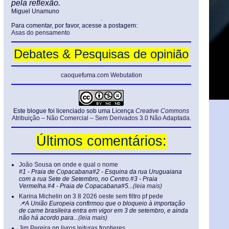
pela reflexão.
Miguel Unamuno
.
Para comentar, por favor, acesse a postagem:
Asas do pensamento
Debates & Pesquisas de opinião
caoquefuma.com Webutation
Este blogue foi licenciado sob uma Licença
Creative Commons
Atribuição – Não Comercial – Sem Derivados 3.0 Não Adaptada
.
Últimos comentários:
João Sousa
on
onde e qual o nome
#1 - Praia de Copacabana#2 - Esquina da rua Uruguaiana
com a rua Sete de Setembro, no Centro.#3 - Praia
Vermelha.#4 - Praia de Copacabana#5...
(leia mais)
Karina Michelin
on
3 8 2026 oeste sem filtro pf pede
📌A União Europeia confirmou que o bloqueio à importação
de carne brasileira entra em vigor em 3 de setembro, e ainda
não há acordo para...
(leia mais)
Jim Pereira
on
livros leituras frontieres