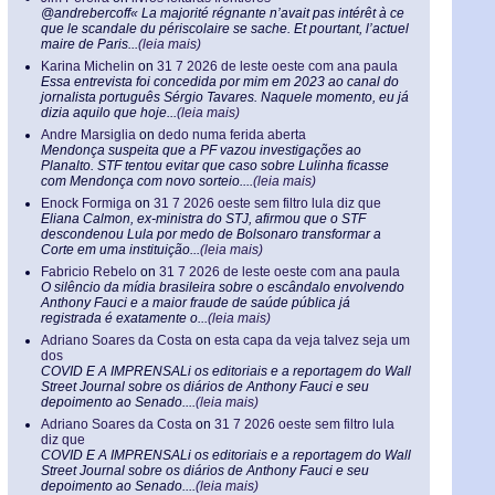
@andrebercoff« La majorité régnante n’avait pas intérêt à ce
que le scandale du périscolaire se sache. Et pourtant, l’actuel
maire de Paris...
(leia mais)
Karina Michelin
on
31 7 2026 de leste oeste com ana paula
Essa entrevista foi concedida por mim em 2023 ao canal do
jornalista português Sérgio Tavares. Naquele momento, eu já
dizia aquilo que hoje...
(leia mais)
Andre Marsiglia
on
dedo numa ferida aberta
Mendonça suspeita que a PF vazou investigações ao
Planalto. STF tentou evitar que caso sobre Lulinha ficasse
com Mendonça com novo sorteio....
(leia mais)
Enock Formiga
on
31 7 2026 oeste sem filtro lula diz que
Eliana Calmon, ex-ministra do STJ, afirmou que o STF
descondenou Lula por medo de Bolsonaro transformar a
Corte em uma instituição...
(leia mais)
Fabricio Rebelo
on
31 7 2026 de leste oeste com ana paula
O silêncio da mídia brasileira sobre o escândalo envolvendo
Anthony Fauci e a maior fraude de saúde pública já
registrada é exatamente o...
(leia mais)
Adriano Soares da Costa
on
esta capa da veja talvez seja um
dos
COVID E A IMPRENSALi os editoriais e a reportagem do Wall
Street Journal sobre os diários de Anthony Fauci e seu
depoimento ao Senado....
(leia mais)
Adriano Soares da Costa
on
31 7 2026 oeste sem filtro lula
diz que
COVID E A IMPRENSALi os editoriais e a reportagem do Wall
Street Journal sobre os diários de Anthony Fauci e seu
depoimento ao Senado....
(leia mais)