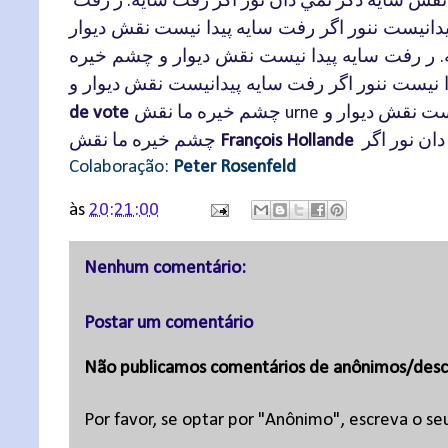
.
يدانيست
ننور
اگر
رفت
سايه
پيدا
نيست
نقش
ديوار
ر
رفت
سايه
پيدا
نيست
نقش
ديوار
و
چشم
خيره
.
نيست
ننور
اگر
رفت
سايه
پيدانيست
نقش
ديوار
و
ست
نقش
ديوار
و
چشم
خيره
ما
نقش
de vote
urne
دان
نور
اگر
چشم
خيره
ما
نقش
François Hollande
Colaboração:
Peter Rosenfeld
às
20:21:00
Nenhum comentário:
Postar um comentário
Não publicamos comentários de anônimos/desc
Por favor, se optar por "Anônimo", escreva o se