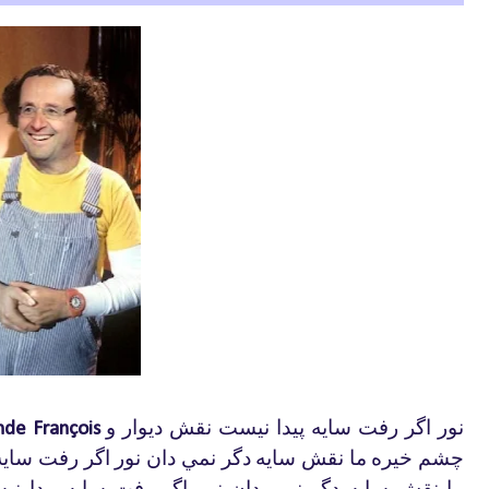
نور
اگر
رفت
سايه
پيدا
نيست
نقش
ديوار
و
nde François
چشم
خيره
ما
نقش
سايه
دگر
نمي
دان
نور
اگر
رفت
سايه
ما
نقش
سايه
دگر
نمي
دان
نور
اگر
رفت
سايه
پيدا
ني