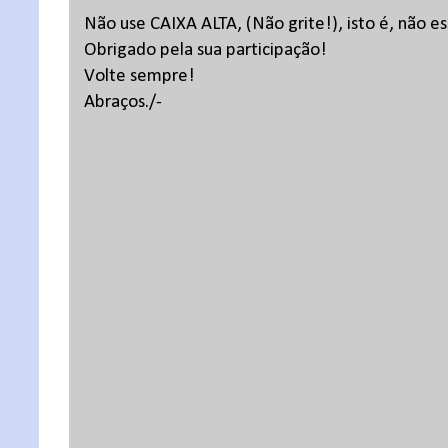
Não use CAIXA ALTA, (Não grite!), isto é, não 
Obrigado pela sua participação!
Volte sempre!
Abraços./-